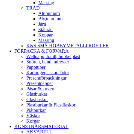
Mässing
TRÅD
Aluminium
Bly,tenn mm
Järn
Ståltråd
Koppar
Mässing
K&S SMÅ HOBBYMETALLPROFILER
FÖRPACKA & FÖRVARA
Wellpapp, träull, bubbelplast
Snören, band, adresser
Papptuber
Kartonger, askar, lådor
Presentförpackningar
Presentpapper
Påsar & kuvert
Glasburkar
Glasflaskor
Plastburkar & Plastflaskor
Plåtburkar
Väskor
Korgar
KONSTNÄRSMATERIAL
AKVARELL