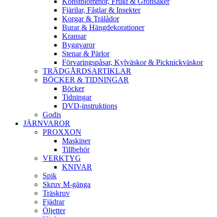
Konstblommor, Frukt & Grönsaker
Fjärilar, Fåglar & Insekter
Korgar & Trälådor
Burar & Hängdekorationer
Kransar
Byggvaror
Stenar & Pärlor
Förvaringspåsar, Kylväskor & Picknickväskor
TRÄDGÅRDSARTIKLAR
BÖCKER & TIDNINGAR
Böcker
Tidningar
DVD-instruktions
Godis
JÄRNVAROR
PROXXON
Maskiner
Tillbehör
VERKTYG
KNIVAR
Spik
Skruv M-gänga
Träskruv
Fjädrar
Öljetter