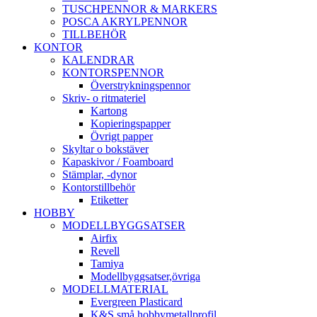
TUSCHPENNOR & MARKERS
POSCA AKRYLPENNOR
TILLBEHÖR
KONTOR
KALENDRAR
KONTORSPENNOR
Överstrykningspennor
Skriv- o ritmateriel
Kartong
Kopieringspapper
Övrigt papper
Skyltar o bokstäver
Kapaskivor / Foamboard
Stämplar, -dynor
Kontorstillbehör
Etiketter
HOBBY
MODELLBYGGSATSER
Airfix
Revell
Tamiya
Modellbyggsatser,övriga
MODELLMATERIAL
Evergreen Plasticard
K&S små hobbymetallprofil