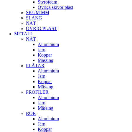
Styrofoam
Övriga skivor plast
SKUM MM
SLANG
NÄT
ÖVRIG PLAST
METALL
NÄT
Aluminium
Järn
Koppar
Mässing
PLÅTAR
Aluminium
Järn
Koppar
Mässing
PROFILER
Aluminium
Järn
Mässing
RÖR
Aluminium
Järn
Koppar