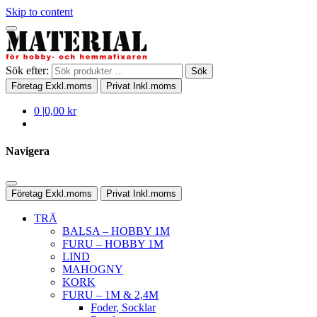
Skip to content
Sök efter:
Sök
Företag
Exkl.moms
Privat
Inkl.moms
0
|
0,00 kr
Navigera
Företag
Exkl.moms
Privat
Inkl.moms
TRÄ
BALSA – HOBBY 1M
FURU – HOBBY 1M
LIND
MAHOGNY
KORK
FURU – 1M & 2,4M
Foder, Socklar