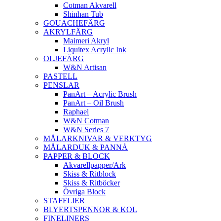
Cotman Akvarell
Shinhan Tub
GOUACHEFÄRG
AKRYLFÄRG
Maimeri Akryl
Liquitex Acrylic Ink
OLJEFÄRG
W&N Artisan
PASTELL
PENSLAR
PanArt – Acrylic Brush
PanArt – Oil Brush
Raphael
W&N Cotman
W&N Series 7
MÅLARKNIVAR & VERKTYG
MÅLARDUK & PANNÅ
PAPPER & BLOCK
Akvarellpapper/Ark
Skiss & Ritblock
Skiss & Ritböcker
Övriga Block
STAFFLIER
BLYERTSPENNOR & KOL
FINELINERS