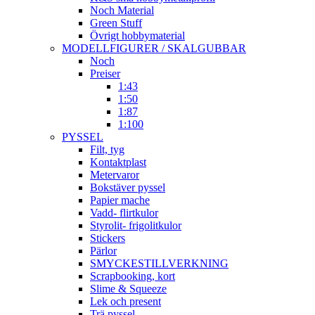
Noch Material
Green Stuff
Övrigt hobbymaterial
MODELLFIGURER / SKALGUBBAR
Noch
Preiser
1:43
1:50
1:87
1:100
PYSSEL
Filt, tyg
Kontaktplast
Metervaror
Bokstäver pyssel
Papier mache
Vadd- flirtkulor
Styrolit- frigolitkulor
Stickers
Pärlor
SMYCKESTILLVERKNING
Scrapbooking, kort
Slime & Squeeze
Lek och present
Trä pyssel