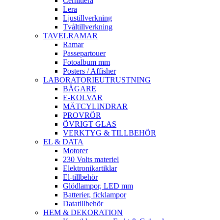
Cernitlera
Lera
Ljustillverkning
Tvåltillverkning
TAVELRAMAR
Ramar
Passepartouer
Fotoalbum mm
Posters / Affisher
LABORATORIEUTRUSTNING
BÄGARE
E-KOLVAR
MÄTCYLINDRAR
PROVRÖR
ÖVRIGT GLAS
VERKTYG & TILLBEHÖR
EL & DATA
Motorer
230 Volts materiel
Elektronikartiklar
El-tillbehör
Glödlampor, LED mm
Batterier, ficklampor
Datatillbehör
HEM & DEKORATION