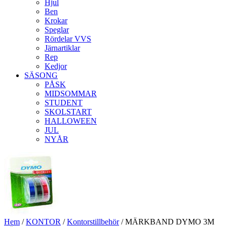
Hjul
Ben
Krokar
Speglar
Rördelar VVS
Järnartiklar
Rep
Kedjor
SÄSONG
PÅSK
MIDSOMMAR
STUDENT
SKOLSTART
HALLOWEEN
JUL
NYÅR
Hem
/
KONTOR
/
Kontorstillbehör
/ MÄRKBAND DYMO 3M