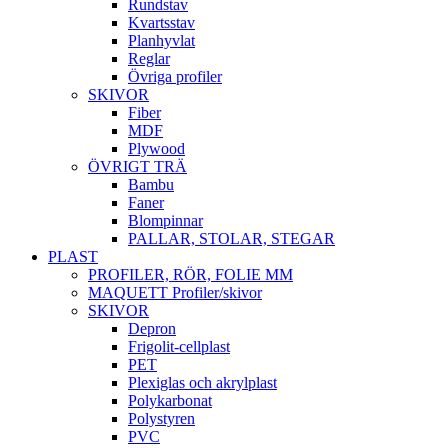
Rundstav
Kvartsstav
Planhyvlat
Reglar
Övriga profiler
SKIVOR
Fiber
MDF
Plywood
ÖVRIGT TRÄ
Bambu
Faner
Blompinnar
PALLAR, STOLAR, STEGAR
PLAST
PROFILER, RÖR, FOLIE MM
MAQUETT Profiler/skivor
SKIVOR
Depron
Frigolit-cellplast
PET
Plexiglas och akrylplast
Polykarbonat
Polystyren
PVC