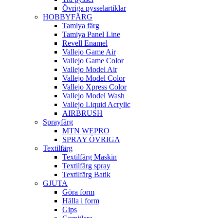
Övriga pysselartiklar
HOBBYFÄRG
Tamiya färg
Tamiya Panel Line
Revell Enamel
Vallejo Game Air
Vallejo Game Color
Vallejo Model Air
Vallejo Model Color
Vallejo Xpress Color
Vallejo Model Wash
Vallejo Liquid Acrylic
AIRBRUSH
Sprayfärg
MTN WEPRO
SPRAY ÖVRIGA
Textilfärg
Textilfärg Maskin
Textilfärg spray
Textilfärg Batik
GJUTA
Göra form
Hälla i form
Gips