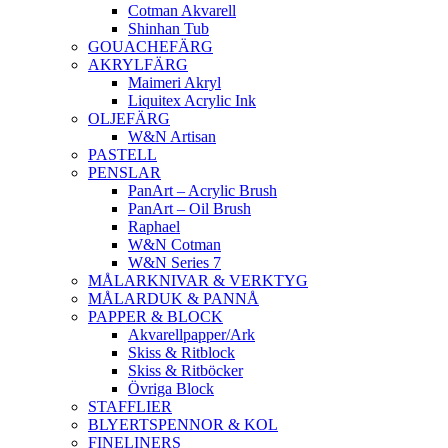
Cotman Akvarell
Shinhan Tub
GOUACHEFÄRG
AKRYLFÄRG
Maimeri Akryl
Liquitex Acrylic Ink
OLJEFÄRG
W&N Artisan
PASTELL
PENSLAR
PanArt – Acrylic Brush
PanArt – Oil Brush
Raphael
W&N Cotman
W&N Series 7
MÅLARKNIVAR & VERKTYG
MÅLARDUK & PANNÅ
PAPPER & BLOCK
Akvarellpapper/Ark
Skiss & Ritblock
Skiss & Ritböcker
Övriga Block
STAFFLIER
BLYERTSPENNOR & KOL
FINELINERS