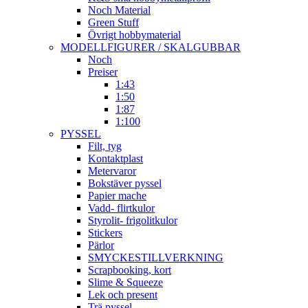
Noch Material
Green Stuff
Övrigt hobbymaterial
MODELLFIGURER / SKALGUBBAR
Noch
Preiser
1:43
1:50
1:87
1:100
PYSSEL
Filt, tyg
Kontaktplast
Metervaror
Bokstäver pyssel
Papier mache
Vadd- flirtkulor
Styrolit- frigolitkulor
Stickers
Pärlor
SMYCKESTILLVERKNING
Scrapbooking, kort
Slime & Squeeze
Lek och present
Trä pyssel