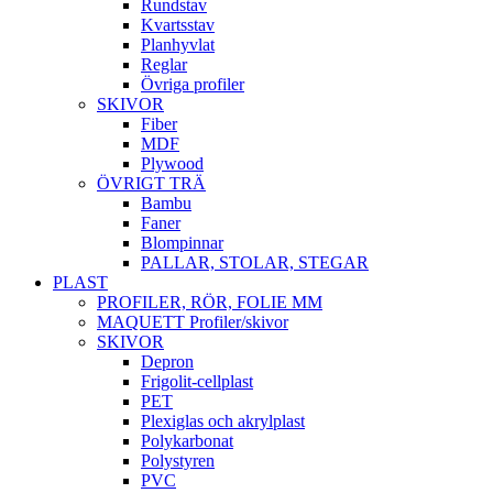
Rundstav
Kvartsstav
Planhyvlat
Reglar
Övriga profiler
SKIVOR
Fiber
MDF
Plywood
ÖVRIGT TRÄ
Bambu
Faner
Blompinnar
PALLAR, STOLAR, STEGAR
PLAST
PROFILER, RÖR, FOLIE MM
MAQUETT Profiler/skivor
SKIVOR
Depron
Frigolit-cellplast
PET
Plexiglas och akrylplast
Polykarbonat
Polystyren
PVC