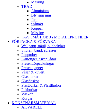
Mässing
TRÅD
Aluminium
Bly,tenn mm
Järn
Ståltråd
Koppar
Mässing
K&S SMÅ HOBBYMETALLPROFILER
FÖRPACKA & FÖRVARA
Wellpapp, träull, bubbelplast
Snören, band, adresser
Papptuber
Kartonger, askar, lådor
Presentförpackningar
Presentpapper
Påsar & kuvert
Glasburkar
Glasflaskor
Plastburkar & Plastflaskor
Plåtburkar
Väskor
Korgar
KONSTNÄRSMATERIAL
AKVARELL