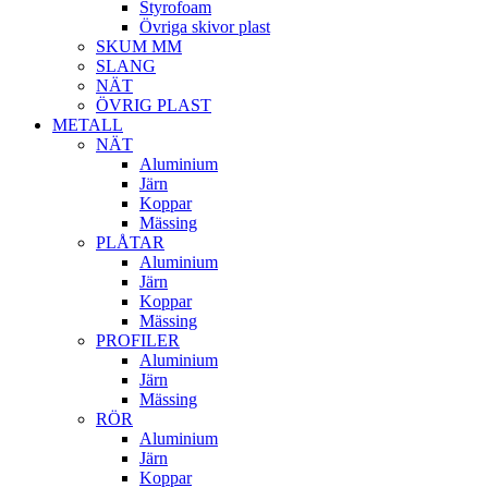
Styrofoam
Övriga skivor plast
SKUM MM
SLANG
NÄT
ÖVRIG PLAST
METALL
NÄT
Aluminium
Järn
Koppar
Mässing
PLÅTAR
Aluminium
Järn
Koppar
Mässing
PROFILER
Aluminium
Järn
Mässing
RÖR
Aluminium
Järn
Koppar