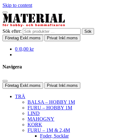
Skip to content
Sök efter:
Sök
Företag
Exkl.moms
Privat
Inkl.moms
0
|
0,00 kr
Navigera
Företag
Exkl.moms
Privat
Inkl.moms
TRÄ
BALSA – HOBBY 1M
FURU – HOBBY 1M
LIND
MAHOGNY
KORK
FURU – 1M & 2,4M
Foder, Socklar