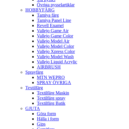
Övriga pysselartiklar
HOBBYFÄRG
Tamiya färg
Tamiya Panel Line
Revell Enamel
Vallejo Game Air
Vallejo Game Color
Vallejo Model Air
Vallejo Model Color
Vallejo Xpress Color
Vallejo Model Wash
Vallejo Liquid Acrylic
AIRBRUSH
Sprayfärg
MTN WEPRO
SPRAY ÖVRIGA
Textilfärg
Textilfärg Maskin
Textilfärg spray
Textilfärg Batik
GJUTA
Göra form
Hälla i form
Gips