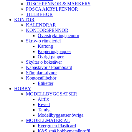
TUSCHPENNOR & MARKERS
POSCA AKRYLPENNOR
TILLBEHÖR
KONTOR
KALENDRAR
KONTORSPENNOR
Överstrykningspennor
Skriv- o ritmateriel
Kartong
Kopieringspapper
Övrigt papper
Skyltar o bokstäver
Kapaskivor / Foamboard
Stämplar, -dynor
Kontorstillbehör
Etiketter
HOBBY
MODELLBYGGSATSER
Airfix
Revell
Tamiya
Modellbyggsatser,övriga
MODELLMATERIAL
Evergreen Plasticard
K&S små hobbymetallprofil