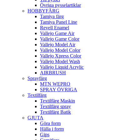
Övriga pysselartiklar
HOBBYFÄRG
Tamiya färg
Tamiya Panel Line
Revell Enamel
Vallejo Game Air
Vallejo Game Color
Vallejo Model Air
Vallejo Model Color
Vallejo Xpress Color
Vallejo Model Wash
Vallejo Liquid Acrylic
AIRBRUSH
Sprayfärg
MTN WEPRO
SPRAY ÖVRIGA
Textilfärg
Textilfärg Maskin
Textilfärg spray
Textilfärg Batik
GJUTA
Göra form
Hälla i form
Gips