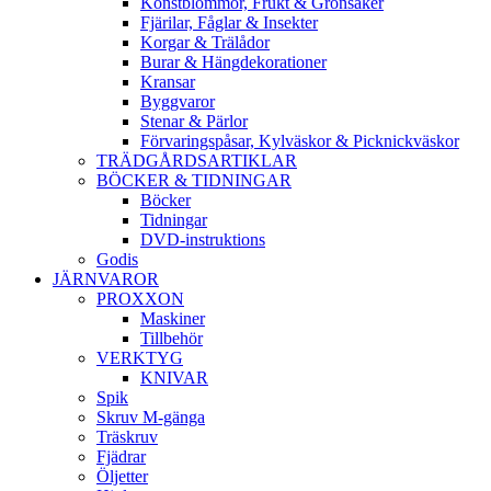
Konstblommor, Frukt & Grönsaker
Fjärilar, Fåglar & Insekter
Korgar & Trälådor
Burar & Hängdekorationer
Kransar
Byggvaror
Stenar & Pärlor
Förvaringspåsar, Kylväskor & Picknickväskor
TRÄDGÅRDSARTIKLAR
BÖCKER & TIDNINGAR
Böcker
Tidningar
DVD-instruktions
Godis
JÄRNVAROR
PROXXON
Maskiner
Tillbehör
VERKTYG
KNIVAR
Spik
Skruv M-gänga
Träskruv
Fjädrar
Öljetter