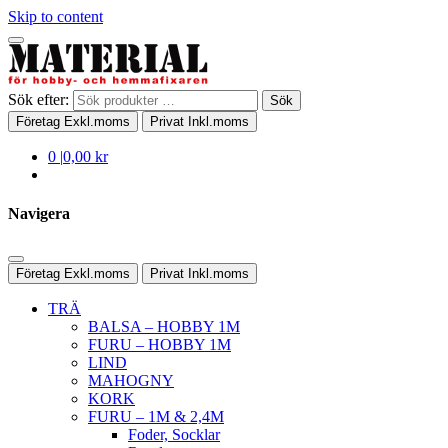
Skip to content
Sök efter:
Sök
Företag
Exkl.moms
Privat
Inkl.moms
0
|
0,00 kr
Navigera
Företag
Exkl.moms
Privat
Inkl.moms
TRÄ
BALSA – HOBBY 1M
FURU – HOBBY 1M
LIND
MAHOGNY
KORK
FURU – 1M & 2,4M
Foder, Socklar