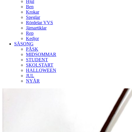
Hjul
Ben
Krokar
Speglar
Rördelar VVS
Järnartiklar
Rep
Kedjor
SÄSONG
PÅSK
MIDSOMMAR
STUDENT
SKOLSTART
HALLOWEEN
JUL
NYÅR