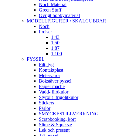
Noch Material
Green Stuff
Övrigt hobbymaterial
MODELLFIGURER / SKALGUBBAR
Noch
Preiser
1:43
1:50
1:87
1:100
PYSSEL
Filt, tyg
Kontaktplast
Metervaror
Bokstäver pyssel
Papier mache
Vadd- flirtkulor
Styrolit- frigolitkulor
Stickers
Pärlor
SMYCKESTILLVERKNING
Scrapbooking, kort
Slime & Squeeze
Lek och present
Trä pyssel