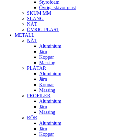
Styrofoam
Övriga skivor plast
SKUM MM
SLANG
NÄT
ÖVRIG PLAST
METALL
NÄT
Aluminium
Järn
Koppar
Mässing
PLÅTAR
Aluminium
Järn
Koppar
Mässing
PROFILER
Aluminium
Järn
Mässing
RÖR
Aluminium
Järn
Koppar