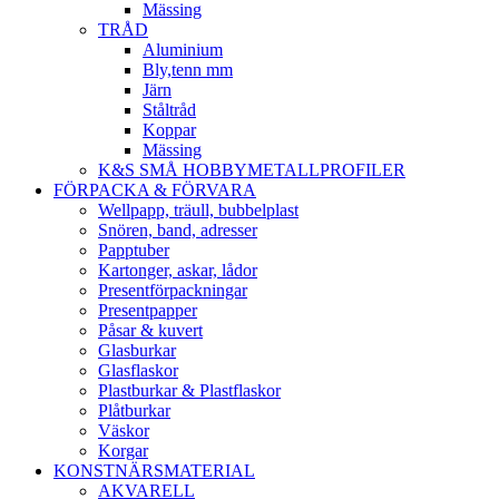
Mässing
TRÅD
Aluminium
Bly,tenn mm
Järn
Ståltråd
Koppar
Mässing
K&S SMÅ HOBBYMETALLPROFILER
FÖRPACKA & FÖRVARA
Wellpapp, träull, bubbelplast
Snören, band, adresser
Papptuber
Kartonger, askar, lådor
Presentförpackningar
Presentpapper
Påsar & kuvert
Glasburkar
Glasflaskor
Plastburkar & Plastflaskor
Plåtburkar
Väskor
Korgar
KONSTNÄRSMATERIAL
AKVARELL