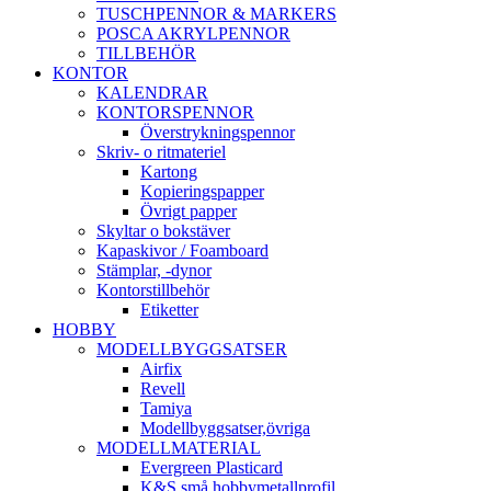
TUSCHPENNOR & MARKERS
POSCA AKRYLPENNOR
TILLBEHÖR
KONTOR
KALENDRAR
KONTORSPENNOR
Överstrykningspennor
Skriv- o ritmateriel
Kartong
Kopieringspapper
Övrigt papper
Skyltar o bokstäver
Kapaskivor / Foamboard
Stämplar, -dynor
Kontorstillbehör
Etiketter
HOBBY
MODELLBYGGSATSER
Airfix
Revell
Tamiya
Modellbyggsatser,övriga
MODELLMATERIAL
Evergreen Plasticard
K&S små hobbymetallprofil