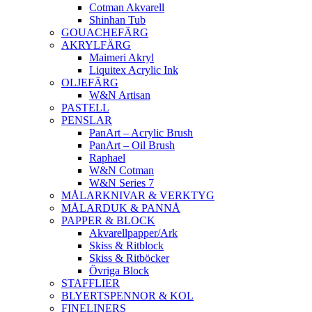
Cotman Akvarell
Shinhan Tub
GOUACHEFÄRG
AKRYLFÄRG
Maimeri Akryl
Liquitex Acrylic Ink
OLJEFÄRG
W&N Artisan
PASTELL
PENSLAR
PanArt – Acrylic Brush
PanArt – Oil Brush
Raphael
W&N Cotman
W&N Series 7
MÅLARKNIVAR & VERKTYG
MÅLARDUK & PANNÅ
PAPPER & BLOCK
Akvarellpapper/Ark
Skiss & Ritblock
Skiss & Ritböcker
Övriga Block
STAFFLIER
BLYERTSPENNOR & KOL
FINELINERS