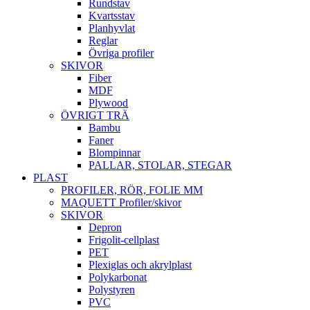
Rundstav
Kvartsstav
Planhyvlat
Reglar
Övriga profiler
SKIVOR
Fiber
MDF
Plywood
ÖVRIGT TRÄ
Bambu
Faner
Blompinnar
PALLAR, STOLAR, STEGAR
PLAST
PROFILER, RÖR, FOLIE MM
MAQUETT Profiler/skivor
SKIVOR
Depron
Frigolit-cellplast
PET
Plexiglas och akrylplast
Polykarbonat
Polystyren
PVC