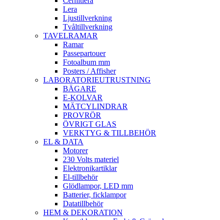
Cernitlera
Lera
Ljustillverkning
Tvåltillverkning
TAVELRAMAR
Ramar
Passepartouer
Fotoalbum mm
Posters / Affisher
LABORATORIEUTRUSTNING
BÄGARE
E-KOLVAR
MÄTCYLINDRAR
PROVRÖR
ÖVRIGT GLAS
VERKTYG & TILLBEHÖR
EL & DATA
Motorer
230 Volts materiel
Elektronikartiklar
El-tillbehör
Glödlampor, LED mm
Batterier, ficklampor
Datatillbehör
HEM & DEKORATION