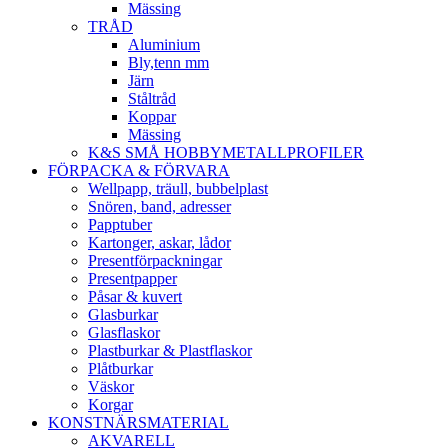
Mässing
TRÅD
Aluminium
Bly,tenn mm
Järn
Ståltråd
Koppar
Mässing
K&S SMÅ HOBBYMETALLPROFILER
FÖRPACKA & FÖRVARA
Wellpapp, träull, bubbelplast
Snören, band, adresser
Papptuber
Kartonger, askar, lådor
Presentförpackningar
Presentpapper
Påsar & kuvert
Glasburkar
Glasflaskor
Plastburkar & Plastflaskor
Plåtburkar
Väskor
Korgar
KONSTNÄRSMATERIAL
AKVARELL