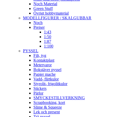
Noch Material
Green Stuff
Övrigt hobbymaterial
MODELLFIGURER / SKALGUBBAR
Noch
Preiser
1:43
1:50
1:87
1:100
PYSSEL
Filt, tyg
Kontaktplast
Metervaror
Bokstäver pyssel
Papier mache
Vadd- flirtkulor
Styrolit- frigolitkulor
Stickers
Pärlor
SMYCKESTILLVERKNING
Scrapbooking, kort
Slime & Squeeze
Lek och present
Trä pyssel