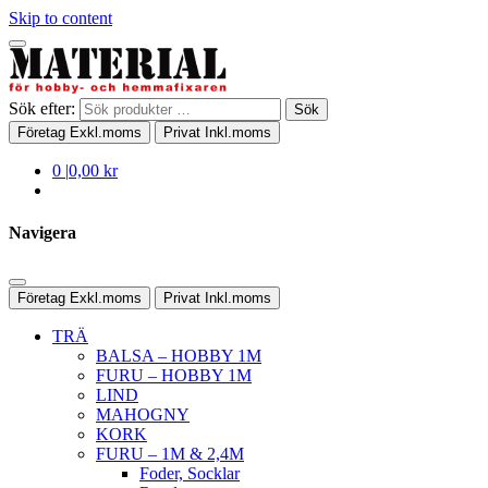
Skip to content
Sök efter:
Sök
Företag
Exkl.moms
Privat
Inkl.moms
0
|
0,00 kr
Navigera
Företag
Exkl.moms
Privat
Inkl.moms
TRÄ
BALSA – HOBBY 1M
FURU – HOBBY 1M
LIND
MAHOGNY
KORK
FURU – 1M & 2,4M
Foder, Socklar