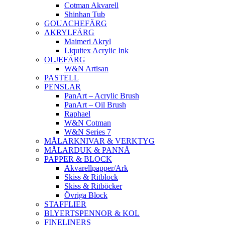
Cotman Akvarell
Shinhan Tub
GOUACHEFÄRG
AKRYLFÄRG
Maimeri Akryl
Liquitex Acrylic Ink
OLJEFÄRG
W&N Artisan
PASTELL
PENSLAR
PanArt – Acrylic Brush
PanArt – Oil Brush
Raphael
W&N Cotman
W&N Series 7
MÅLARKNIVAR & VERKTYG
MÅLARDUK & PANNÅ
PAPPER & BLOCK
Akvarellpapper/Ark
Skiss & Ritblock
Skiss & Ritböcker
Övriga Block
STAFFLIER
BLYERTSPENNOR & KOL
FINELINERS