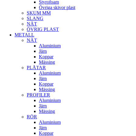
Styrofoam
Övriga skivor plast
SKUM MM
SLANG
NÄT
ÖVRIG PLAST
METALL
NÄT
Aluminium
Järn
Koppar
Mässing
PLÅTAR
Aluminium
Järn
Koppar
Mässing
PROFILER
Aluminium
Järn
Mässing
RÖR
Aluminium
Järn
Koppar