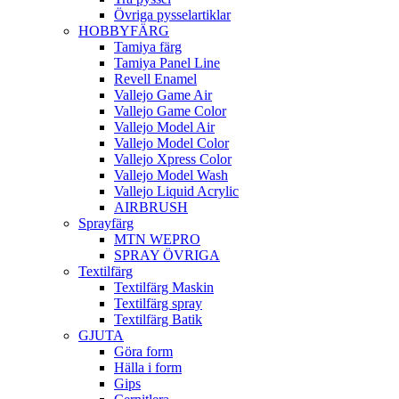
Övriga pysselartiklar
HOBBYFÄRG
Tamiya färg
Tamiya Panel Line
Revell Enamel
Vallejo Game Air
Vallejo Game Color
Vallejo Model Air
Vallejo Model Color
Vallejo Xpress Color
Vallejo Model Wash
Vallejo Liquid Acrylic
AIRBRUSH
Sprayfärg
MTN WEPRO
SPRAY ÖVRIGA
Textilfärg
Textilfärg Maskin
Textilfärg spray
Textilfärg Batik
GJUTA
Göra form
Hälla i form
Gips