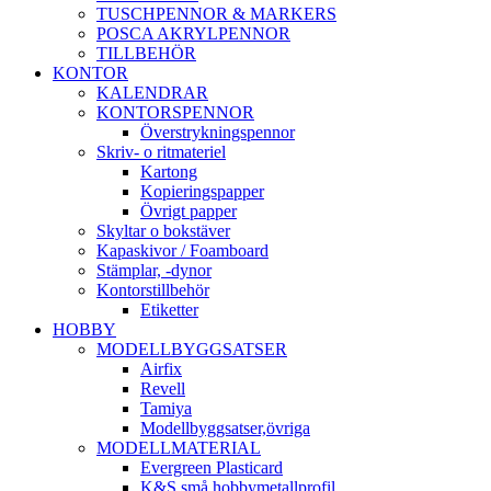
TUSCHPENNOR & MARKERS
POSCA AKRYLPENNOR
TILLBEHÖR
KONTOR
KALENDRAR
KONTORSPENNOR
Överstrykningspennor
Skriv- o ritmateriel
Kartong
Kopieringspapper
Övrigt papper
Skyltar o bokstäver
Kapaskivor / Foamboard
Stämplar, -dynor
Kontorstillbehör
Etiketter
HOBBY
MODELLBYGGSATSER
Airfix
Revell
Tamiya
Modellbyggsatser,övriga
MODELLMATERIAL
Evergreen Plasticard
K&S små hobbymetallprofil