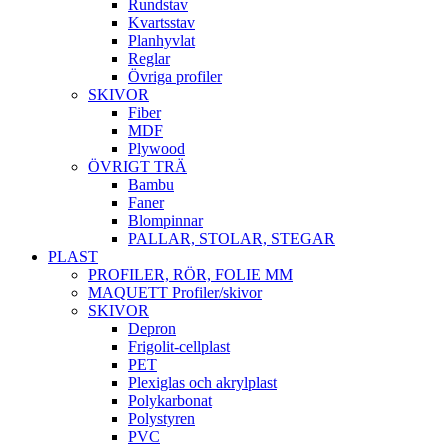
Rundstav
Kvartsstav
Planhyvlat
Reglar
Övriga profiler
SKIVOR
Fiber
MDF
Plywood
ÖVRIGT TRÄ
Bambu
Faner
Blompinnar
PALLAR, STOLAR, STEGAR
PLAST
PROFILER, RÖR, FOLIE MM
MAQUETT Profiler/skivor
SKIVOR
Depron
Frigolit-cellplast
PET
Plexiglas och akrylplast
Polykarbonat
Polystyren
PVC