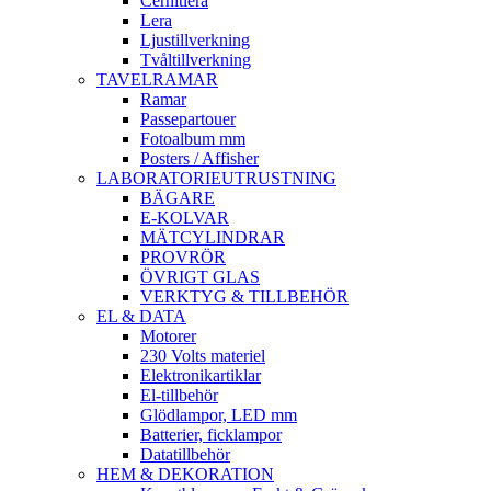
Cernitlera
Lera
Ljustillverkning
Tvåltillverkning
TAVELRAMAR
Ramar
Passepartouer
Fotoalbum mm
Posters / Affisher
LABORATORIEUTRUSTNING
BÄGARE
E-KOLVAR
MÄTCYLINDRAR
PROVRÖR
ÖVRIGT GLAS
VERKTYG & TILLBEHÖR
EL & DATA
Motorer
230 Volts materiel
Elektronikartiklar
El-tillbehör
Glödlampor, LED mm
Batterier, ficklampor
Datatillbehör
HEM & DEKORATION