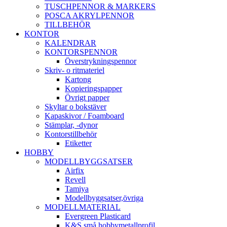
TUSCHPENNOR & MARKERS
POSCA AKRYLPENNOR
TILLBEHÖR
KONTOR
KALENDRAR
KONTORSPENNOR
Överstrykningspennor
Skriv- o ritmateriel
Kartong
Kopieringspapper
Övrigt papper
Skyltar o bokstäver
Kapaskivor / Foamboard
Stämplar, -dynor
Kontorstillbehör
Etiketter
HOBBY
MODELLBYGGSATSER
Airfix
Revell
Tamiya
Modellbyggsatser,övriga
MODELLMATERIAL
Evergreen Plasticard
K&S små hobbymetallprofil