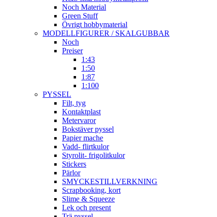
Noch Material
Green Stuff
Övrigt hobbymaterial
MODELLFIGURER / SKALGUBBAR
Noch
Preiser
1:43
1:50
1:87
1:100
PYSSEL
Filt, tyg
Kontaktplast
Metervaror
Bokstäver pyssel
Papier mache
Vadd- flirtkulor
Styrolit- frigolitkulor
Stickers
Pärlor
SMYCKESTILLVERKNING
Scrapbooking, kort
Slime & Squeeze
Lek och present
Trä pyssel