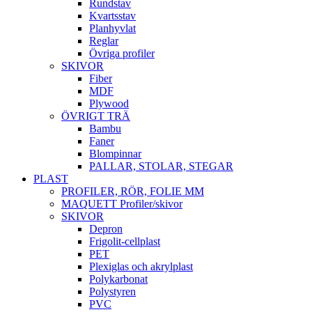
Rundstav
Kvartsstav
Planhyvlat
Reglar
Övriga profiler
SKIVOR
Fiber
MDF
Plywood
ÖVRIGT TRÄ
Bambu
Faner
Blompinnar
PALLAR, STOLAR, STEGAR
PLAST
PROFILER, RÖR, FOLIE MM
MAQUETT Profiler/skivor
SKIVOR
Depron
Frigolit-cellplast
PET
Plexiglas och akrylplast
Polykarbonat
Polystyren
PVC