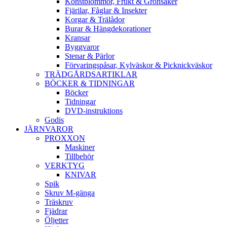
Konstblommor, Frukt & Grönsaker
Fjärilar, Fåglar & Insekter
Korgar & Trälådor
Burar & Hängdekorationer
Kransar
Byggvaror
Stenar & Pärlor
Förvaringspåsar, Kylväskor & Picknickväskor
TRÄDGÅRDSARTIKLAR
BÖCKER & TIDNINGAR
Böcker
Tidningar
DVD-instruktions
Godis
JÄRNVAROR
PROXXON
Maskiner
Tillbehör
VERKTYG
KNIVAR
Spik
Skruv M-gänga
Träskruv
Fjädrar
Öljetter