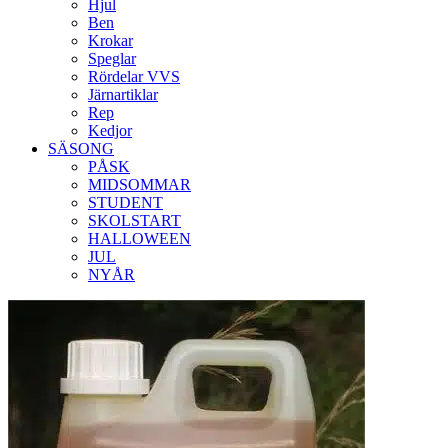
Hjul
Ben
Krokar
Speglar
Rördelar VVS
Järnartiklar
Rep
Kedjor
SÄSONG
PÅSK
MIDSOMMAR
STUDENT
SKOLSTART
HALLOWEEN
JUL
NYÅR