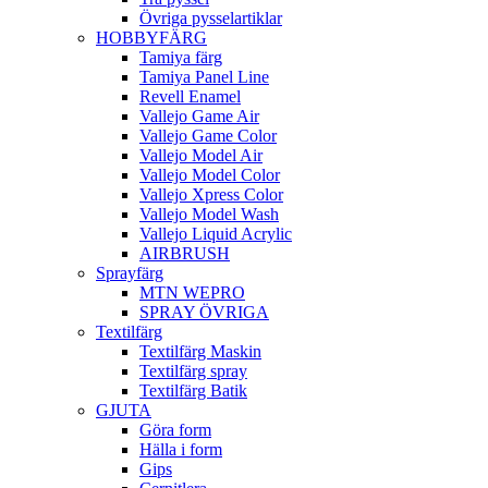
Övriga pysselartiklar
HOBBYFÄRG
Tamiya färg
Tamiya Panel Line
Revell Enamel
Vallejo Game Air
Vallejo Game Color
Vallejo Model Air
Vallejo Model Color
Vallejo Xpress Color
Vallejo Model Wash
Vallejo Liquid Acrylic
AIRBRUSH
Sprayfärg
MTN WEPRO
SPRAY ÖVRIGA
Textilfärg
Textilfärg Maskin
Textilfärg spray
Textilfärg Batik
GJUTA
Göra form
Hälla i form
Gips