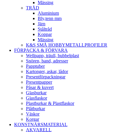
Mässing
TRÅD
Aluminium
Bly,tenn mm
Järn
Ståltråd
Koppar
Mässing
K&S SMÅ HOBBYMETALLPROFILER
FÖRPACKA & FÖRVARA
Wellpapp, träull, bubbelplast
Snören, band, adresser
Papptuber
Kartonger, askar, lådor
Presentförpackningar
Presentpapper
Påsar & kuvert
Glasburkar
Glasflaskor
Plastburkar & Plastflaskor
Plåtburkar
Väskor
Korgar
KONSTNÄRSMATERIAL
AKVARELL