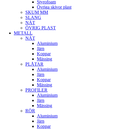
Styrofoam
Övriga skivor plast
SKUM MM
SLANG
NÄT
ÖVRIG PLAST
METALL
NÄT
Aluminium
Järn
Koppar
Mässing
PLÅTAR
Aluminium
Järn
Koppar
Mässing
PROFILER
Aluminium
Järn
Mässing
RÖR
Aluminium
Järn
Koppar