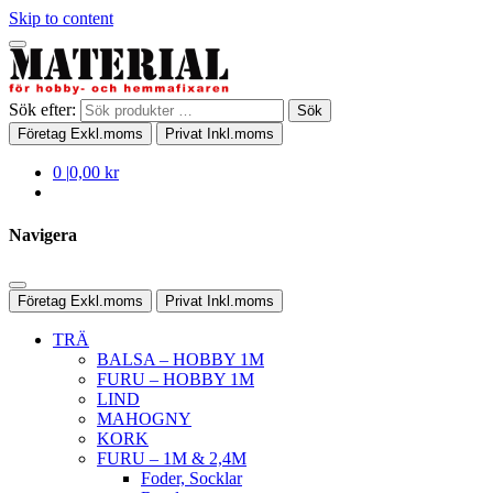
Skip to content
Sök efter:
Sök
Företag
Exkl.moms
Privat
Inkl.moms
0
|
0,00 kr
Navigera
Företag
Exkl.moms
Privat
Inkl.moms
TRÄ
BALSA – HOBBY 1M
FURU – HOBBY 1M
LIND
MAHOGNY
KORK
FURU – 1M & 2,4M
Foder, Socklar