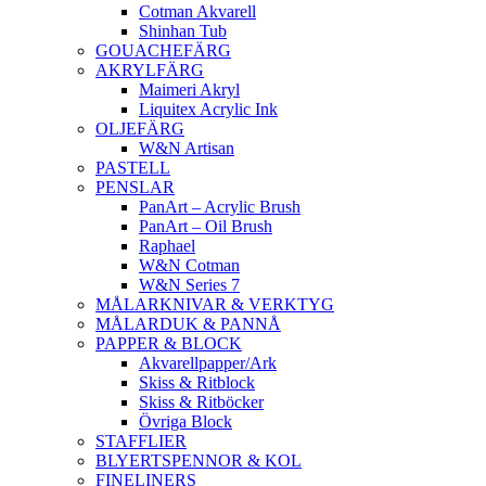
Cotman Akvarell
Shinhan Tub
GOUACHEFÄRG
AKRYLFÄRG
Maimeri Akryl
Liquitex Acrylic Ink
OLJEFÄRG
W&N Artisan
PASTELL
PENSLAR
PanArt – Acrylic Brush
PanArt – Oil Brush
Raphael
W&N Cotman
W&N Series 7
MÅLARKNIVAR & VERKTYG
MÅLARDUK & PANNÅ
PAPPER & BLOCK
Akvarellpapper/Ark
Skiss & Ritblock
Skiss & Ritböcker
Övriga Block
STAFFLIER
BLYERTSPENNOR & KOL
FINELINERS