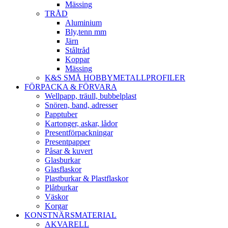
Mässing
TRÅD
Aluminium
Bly,tenn mm
Järn
Ståltråd
Koppar
Mässing
K&S SMÅ HOBBYMETALLPROFILER
FÖRPACKA & FÖRVARA
Wellpapp, träull, bubbelplast
Snören, band, adresser
Papptuber
Kartonger, askar, lådor
Presentförpackningar
Presentpapper
Påsar & kuvert
Glasburkar
Glasflaskor
Plastburkar & Plastflaskor
Plåtburkar
Väskor
Korgar
KONSTNÄRSMATERIAL
AKVARELL