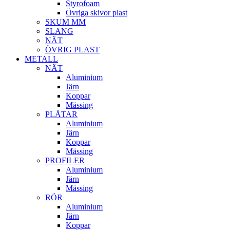
Styrofoam
Övriga skivor plast
SKUM MM
SLANG
NÄT
ÖVRIG PLAST
METALL
NÄT
Aluminium
Järn
Koppar
Mässing
PLÅTAR
Aluminium
Järn
Koppar
Mässing
PROFILER
Aluminium
Järn
Mässing
RÖR
Aluminium
Järn
Koppar