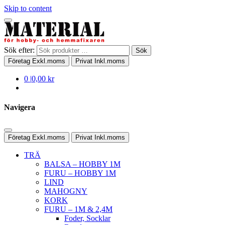
Skip to content
Sök efter:
Sök
Företag
Exkl.moms
Privat
Inkl.moms
0
|
0,00 kr
Navigera
Företag
Exkl.moms
Privat
Inkl.moms
TRÄ
BALSA – HOBBY 1M
FURU – HOBBY 1M
LIND
MAHOGNY
KORK
FURU – 1M & 2,4M
Foder, Socklar