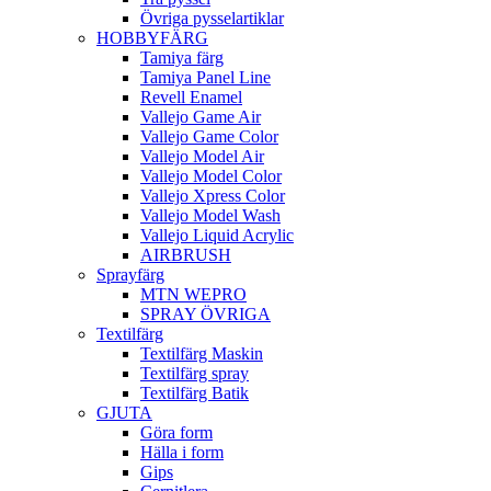
Övriga pysselartiklar
HOBBYFÄRG
Tamiya färg
Tamiya Panel Line
Revell Enamel
Vallejo Game Air
Vallejo Game Color
Vallejo Model Air
Vallejo Model Color
Vallejo Xpress Color
Vallejo Model Wash
Vallejo Liquid Acrylic
AIRBRUSH
Sprayfärg
MTN WEPRO
SPRAY ÖVRIGA
Textilfärg
Textilfärg Maskin
Textilfärg spray
Textilfärg Batik
GJUTA
Göra form
Hälla i form
Gips