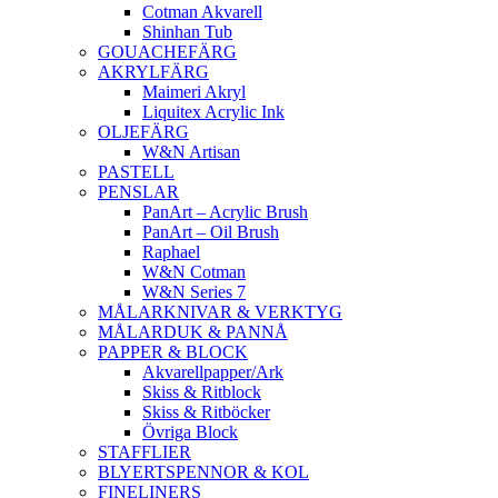
Cotman Akvarell
Shinhan Tub
GOUACHEFÄRG
AKRYLFÄRG
Maimeri Akryl
Liquitex Acrylic Ink
OLJEFÄRG
W&N Artisan
PASTELL
PENSLAR
PanArt – Acrylic Brush
PanArt – Oil Brush
Raphael
W&N Cotman
W&N Series 7
MÅLARKNIVAR & VERKTYG
MÅLARDUK & PANNÅ
PAPPER & BLOCK
Akvarellpapper/Ark
Skiss & Ritblock
Skiss & Ritböcker
Övriga Block
STAFFLIER
BLYERTSPENNOR & KOL
FINELINERS