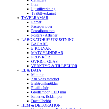
Cernitlera
Lera
Ljustillverkning
Tvåltillverkning
TAVELRAMAR
Ramar
Passepartouer
Fotoalbum mm
Posters / Affisher
LABORATORIEUTRUSTNING
BÄGARE
E-KOLVAR
MÄTCYLINDRAR
PROVRÖR
ÖVRIGT GLAS
VERKTYG & TILLBEHÖR
EL & DATA
Motorer
230 Volts materiel
Elektronikartiklar
El-tillbehör
Glödlampor, LED mm
Batterier, ficklampor
Datatillbehör
HEM & DEKORATION