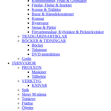
Konstblommor, Frukt & Grönsaker
Fjärilar, Fåglar & Insekter
Korgar & Trälådor
Burar & Hängdekorationer
Kransar
Byggvaror
Stenar & Pärlor
Förvaringspåsar, Kylväskor & Picknickväskor
TRÄDGÅRDSARTIKLAR
BÖCKER & TIDNINGAR
Böcker
Tidningar
DVD-instruktions
Godis
JÄRNVAROR
PROXXON
Maskiner
Tillbehör
VERKTYG
KNIVAR
Spik
Skruv M-gänga
Träskruv
Fjädrar
Öljetter