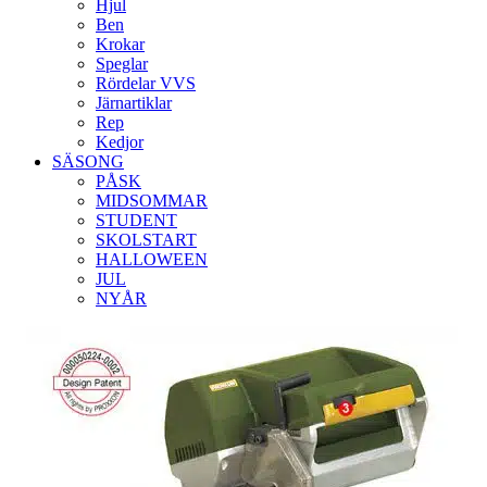
Hjul
Ben
Krokar
Speglar
Rördelar VVS
Järnartiklar
Rep
Kedjor
SÄSONG
PÅSK
MIDSOMMAR
STUDENT
SKOLSTART
HALLOWEEN
JUL
NYÅR