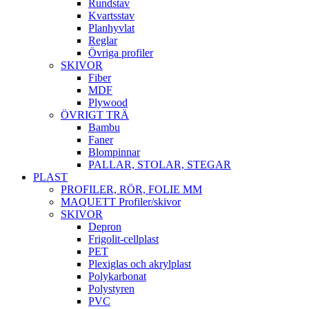
Rundstav
Kvartsstav
Planhyvlat
Reglar
Övriga profiler
SKIVOR
Fiber
MDF
Plywood
ÖVRIGT TRÄ
Bambu
Faner
Blompinnar
PALLAR, STOLAR, STEGAR
PLAST
PROFILER, RÖR, FOLIE MM
MAQUETT Profiler/skivor
SKIVOR
Depron
Frigolit-cellplast
PET
Plexiglas och akrylplast
Polykarbonat
Polystyren
PVC