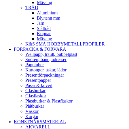
Mässing
TRÅD
Aluminium
Bly,tenn mm
Järn
Ståltråd
Koppar
Mässing
K&S SMÅ HOBBYMETALLPROFILER
FÖRPACKA & FÖRVARA
Wellpapp, träull, bubbelplast
Snören, band, adresser
Papptuber
Kartonger, askar, lådor
Presentförpackningar
Presentpapper
Påsar & kuvert
Glasburkar
Glasflaskor
Plastburkar & Plastflaskor
Plåtburkar
Väskor
Korgar
KONSTNÄRSMATERIAL
AKVARELL