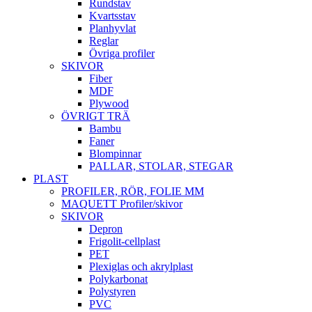
Rundstav
Kvartsstav
Planhyvlat
Reglar
Övriga profiler
SKIVOR
Fiber
MDF
Plywood
ÖVRIGT TRÄ
Bambu
Faner
Blompinnar
PALLAR, STOLAR, STEGAR
PLAST
PROFILER, RÖR, FOLIE MM
MAQUETT Profiler/skivor
SKIVOR
Depron
Frigolit-cellplast
PET
Plexiglas och akrylplast
Polykarbonat
Polystyren
PVC