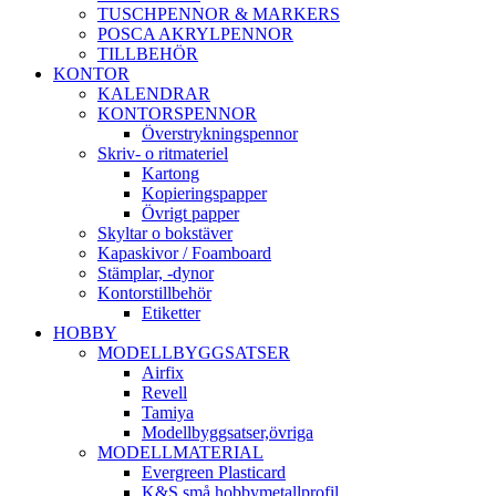
TUSCHPENNOR & MARKERS
POSCA AKRYLPENNOR
TILLBEHÖR
KONTOR
KALENDRAR
KONTORSPENNOR
Överstrykningspennor
Skriv- o ritmateriel
Kartong
Kopieringspapper
Övrigt papper
Skyltar o bokstäver
Kapaskivor / Foamboard
Stämplar, -dynor
Kontorstillbehör
Etiketter
HOBBY
MODELLBYGGSATSER
Airfix
Revell
Tamiya
Modellbyggsatser,övriga
MODELLMATERIAL
Evergreen Plasticard
K&S små hobbymetallprofil