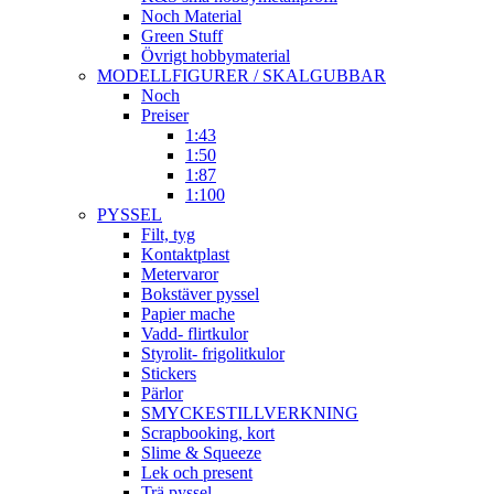
Noch Material
Green Stuff
Övrigt hobbymaterial
MODELLFIGURER / SKALGUBBAR
Noch
Preiser
1:43
1:50
1:87
1:100
PYSSEL
Filt, tyg
Kontaktplast
Metervaror
Bokstäver pyssel
Papier mache
Vadd- flirtkulor
Styrolit- frigolitkulor
Stickers
Pärlor
SMYCKESTILLVERKNING
Scrapbooking, kort
Slime & Squeeze
Lek och present
Trä pyssel