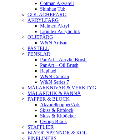
Cotman Akvarell
Shinhan Tub
GOUACHEFÄRG
AKRYLFÄRG
Maimeri Akryl
Liquitex Acrylic Ink
OLJEFÄRG
W&N Artisan
PASTELL
PENSLAR
PanArt – Acrylic Brush
PanArt – Oil Brush
Raphael
W&N Cotman
W&N Series 7
MÅLARKNIVAR & VERKTYG
MÅLARDUK & PANNÅ
PAPPER & BLOCK
Akvarellpapper/Ark
Skiss & Ritblock
Skiss & Ritböcker
Övriga Block
STAFFLIER
BLYERTSPENNOR & KOL
FINELINERS