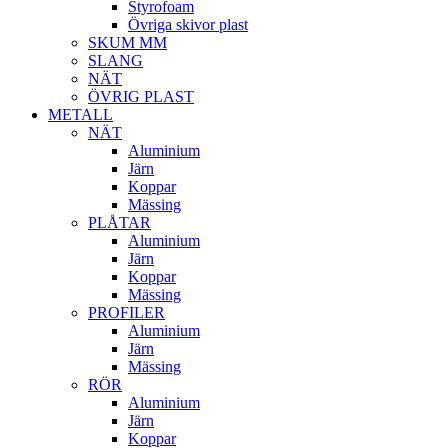
Styrofoam
Övriga skivor plast
SKUM MM
SLANG
NÄT
ÖVRIG PLAST
METALL
NÄT
Aluminium
Järn
Koppar
Mässing
PLÅTAR
Aluminium
Järn
Koppar
Mässing
PROFILER
Aluminium
Järn
Mässing
RÖR
Aluminium
Järn
Koppar