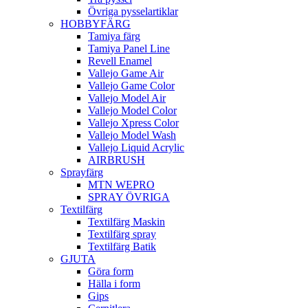
Övriga pysselartiklar
HOBBYFÄRG
Tamiya färg
Tamiya Panel Line
Revell Enamel
Vallejo Game Air
Vallejo Game Color
Vallejo Model Air
Vallejo Model Color
Vallejo Xpress Color
Vallejo Model Wash
Vallejo Liquid Acrylic
AIRBRUSH
Sprayfärg
MTN WEPRO
SPRAY ÖVRIGA
Textilfärg
Textilfärg Maskin
Textilfärg spray
Textilfärg Batik
GJUTA
Göra form
Hälla i form
Gips