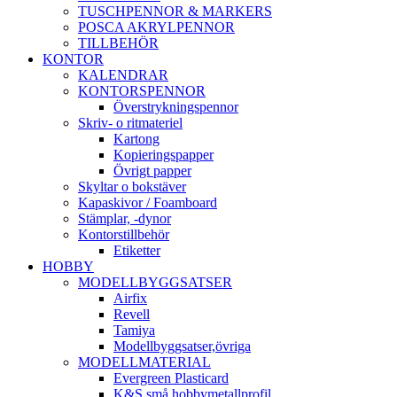
TUSCHPENNOR & MARKERS
POSCA AKRYLPENNOR
TILLBEHÖR
KONTOR
KALENDRAR
KONTORSPENNOR
Överstrykningspennor
Skriv- o ritmateriel
Kartong
Kopieringspapper
Övrigt papper
Skyltar o bokstäver
Kapaskivor / Foamboard
Stämplar, -dynor
Kontorstillbehör
Etiketter
HOBBY
MODELLBYGGSATSER
Airfix
Revell
Tamiya
Modellbyggsatser,övriga
MODELLMATERIAL
Evergreen Plasticard
K&S små hobbymetallprofil