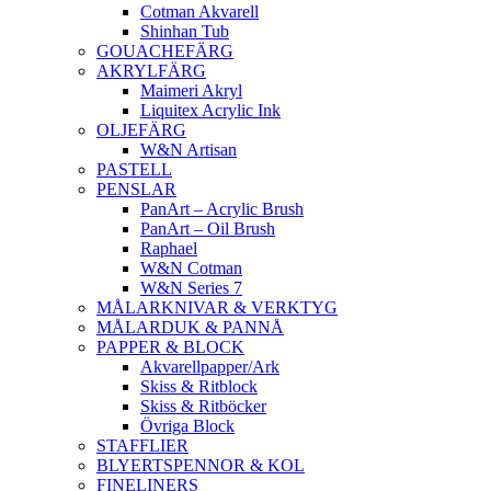
Cotman Akvarell
Shinhan Tub
GOUACHEFÄRG
AKRYLFÄRG
Maimeri Akryl
Liquitex Acrylic Ink
OLJEFÄRG
W&N Artisan
PASTELL
PENSLAR
PanArt – Acrylic Brush
PanArt – Oil Brush
Raphael
W&N Cotman
W&N Series 7
MÅLARKNIVAR & VERKTYG
MÅLARDUK & PANNÅ
PAPPER & BLOCK
Akvarellpapper/Ark
Skiss & Ritblock
Skiss & Ritböcker
Övriga Block
STAFFLIER
BLYERTSPENNOR & KOL
FINELINERS