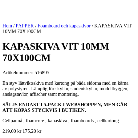
Hem
/
PAPPER
/
Foamboard och kapaskivor
/ KAPASKIVA VIT
10MM 70X100CM
KAPASKIVA VIT 10MM
70X100CM
Artikelnummer: 516895
En styv lättviktsskiva med kartong på båda sidorna med en kärna
av polystyren. Lämplig för skyltar, studentskyltar, modellbyggen,
anslagstavlor, affischer samt montering.
SÄLJS ENDAST I 5-PACK I WEBSHOPPEN, MEN GÅR
ATT KÖPAS STYCKVIS I BUTIKEN.
Cellpannå , foamcore , kapaskiva , foamboards , cellkartong
219,00
kr
175,20
kr