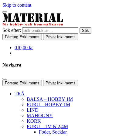
Skip to content
Sök efter:
Sök
Företag
Exkl.moms
Privat
Inkl.moms
0
|
0,00 kr
Navigera
Företag
Exkl.moms
Privat
Inkl.moms
TRÄ
BALSA – HOBBY 1M
FURU – HOBBY 1M
LIND
MAHOGNY
KORK
FURU – 1M & 2,4M
Foder, Socklar