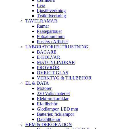
Cernitlera
Lera
Ljustillverkning
Tvåltillverkning
TAVELRAMAR
Ramar
Passepartouer
Fotoalbum mm
Posters / Affisher
LABORATORIEUTRUSTNING
BÄGARE
E-KOLVAR
MÄTCYLINDRAR
PROVRÖR
ÖVRIGT GLAS
VERKTYG & TILLBEHÖR
EL & DATA
Motorer
230 Volts materiel
Elektronikartiklar
El-tillbehör
Glödlampor, LED mm
Batterier, ficklampor
Datatillbehör
HEM & DEKORATION