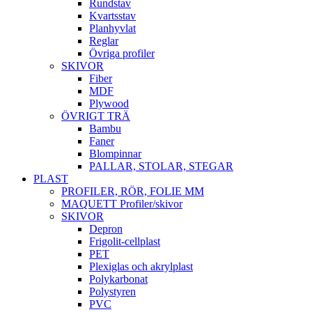
Rundstav
Kvartsstav
Planhyvlat
Reglar
Övriga profiler
SKIVOR
Fiber
MDF
Plywood
ÖVRIGT TRÄ
Bambu
Faner
Blompinnar
PALLAR, STOLAR, STEGAR
PLAST
PROFILER, RÖR, FOLIE MM
MAQUETT Profiler/skivor
SKIVOR
Depron
Frigolit-cellplast
PET
Plexiglas och akrylplast
Polykarbonat
Polystyren
PVC