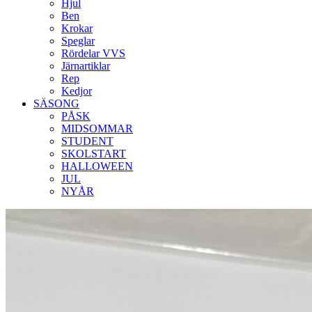
Hjul
Ben
Krokar
Speglar
Rördelar VVS
Järnartiklar
Rep
Kedjor
SÄSONG
PÅSK
MIDSOMMAR
STUDENT
SKOLSTART
HALLOWEEN
JUL
NYÅR