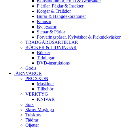
Konstblommor, Frukt & Grönsaker
Fjärilar, Fåglar & Insekter
Korgar & Trälådor
Burar & Hängdekorationer
Kransar
Byggvaror
Stenar & Pärlor
Förvaringspåsar, Kylväskor & Picknickväskor
TRÄDGÅRDSARTIKLAR
BÖCKER & TIDNINGAR
Böcker
Tidningar
DVD-instruktions
Godis
JÄRNVAROR
PROXXON
Maskiner
Tillbehör
VERKTYG
KNIVAR
Spik
Skruv M-gänga
Träskruv
Fjädrar
Öljetter