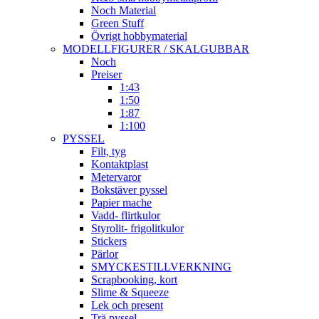
Noch Material
Green Stuff
Övrigt hobbymaterial
MODELLFIGURER / SKALGUBBAR
Noch
Preiser
1:43
1:50
1:87
1:100
PYSSEL
Filt, tyg
Kontaktplast
Metervaror
Bokstäver pyssel
Papier mache
Vadd- flirtkulor
Styrolit- frigolitkulor
Stickers
Pärlor
SMYCKESTILLVERKNING
Scrapbooking, kort
Slime & Squeeze
Lek och present
Trä pyssel