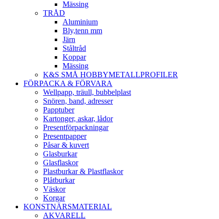
Mässing
TRÅD
Aluminium
Bly,tenn mm
Järn
Ståltråd
Koppar
Mässing
K&S SMÅ HOBBYMETALLPROFILER
FÖRPACKA & FÖRVARA
Wellpapp, träull, bubbelplast
Snören, band, adresser
Papptuber
Kartonger, askar, lådor
Presentförpackningar
Presentpapper
Påsar & kuvert
Glasburkar
Glasflaskor
Plastburkar & Plastflaskor
Plåtburkar
Väskor
Korgar
KONSTNÄRSMATERIAL
AKVARELL