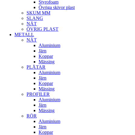
Styrofoam
Övriga skivor plast
SKUM MM
SLANG
NÄT
ÖVRIG PLAST
METALL
NÄT
Aluminium
Järn
Koppar
Mässing
PLÅTAR
Aluminium
Järn
Koppar
Mässing
PROFILER
Aluminium
Järn
Mässing
RÖR
Aluminium
Järn
Koppar