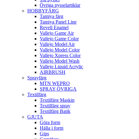
Övriga pysselartiklar
HOBBYFÄRG
Tamiya färg
Tamiya Panel Line
Revell Enamel
Vallejo Game Air
Vallejo Game Color
Vallejo Model Air
Vallejo Model Color
Vallejo Xpress Color
Vallejo Model Wash
Vallejo Liquid Acrylic
AIRBRUSH
Sprayfärg
MTN WEPRO
SPRAY ÖVRIGA
Textilfärg
Textilfärg Maskin
Textilfärg spray
Textilfärg Batik
GJUTA
Göra form
Hälla i form
Gips