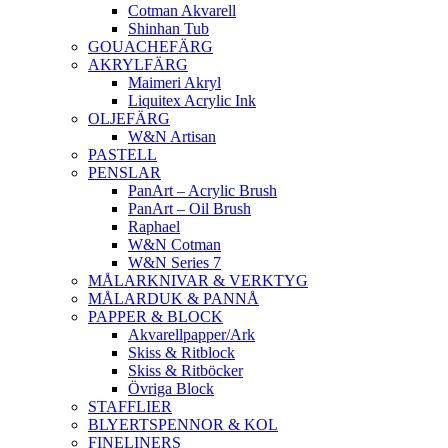
Cotman Akvarell
Shinhan Tub
GOUACHEFÄRG
AKRYLFÄRG
Maimeri Akryl
Liquitex Acrylic Ink
OLJEFÄRG
W&N Artisan
PASTELL
PENSLAR
PanArt – Acrylic Brush
PanArt – Oil Brush
Raphael
W&N Cotman
W&N Series 7
MÅLARKNIVAR & VERKTYG
MÅLARDUK & PANNÅ
PAPPER & BLOCK
Akvarellpapper/Ark
Skiss & Ritblock
Skiss & Ritböcker
Övriga Block
STAFFLIER
BLYERTSPENNOR & KOL
FINELINERS