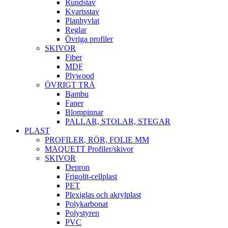
Rundstav
Kvartsstav
Planhyvlat
Reglar
Övriga profiler
SKIVOR
Fiber
MDF
Plywood
ÖVRIGT TRÄ
Bambu
Faner
Blompinnar
PALLAR, STOLAR, STEGAR
PLAST
PROFILER, RÖR, FOLIE MM
MAQUETT Profiler/skivor
SKIVOR
Depron
Frigolit-cellplast
PET
Plexiglas och akrylplast
Polykarbonat
Polystyren
PVC