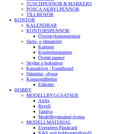
TUSCHPENNOR & MARKERS
POSCA AKRYLPENNOR
TILLBEHÖR
KONTOR
KALENDRAR
KONTORSPENNOR
Överstrykningspennor
Skriv- o ritmateriel
Kartong
Kopieringspapper
Övrigt papper
Skyltar o bokstäver
Kapaskivor / Foamboard
Stämplar, -dynor
Kontorstillbehör
Etiketter
HOBBY
MODELLBYGGSATSER
Airfix
Revell
Tamiya
Modellbyggsatser,övriga
MODELLMATERIAL
Evergreen Plasticard
K&S små hobbymetallprofil