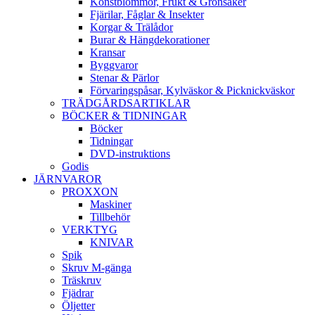
Konstblommor, Frukt & Grönsaker
Fjärilar, Fåglar & Insekter
Korgar & Trälådor
Burar & Hängdekorationer
Kransar
Byggvaror
Stenar & Pärlor
Förvaringspåsar, Kylväskor & Picknickväskor
TRÄDGÅRDSARTIKLAR
BÖCKER & TIDNINGAR
Böcker
Tidningar
DVD-instruktions
Godis
JÄRNVAROR
PROXXON
Maskiner
Tillbehör
VERKTYG
KNIVAR
Spik
Skruv M-gänga
Träskruv
Fjädrar
Öljetter