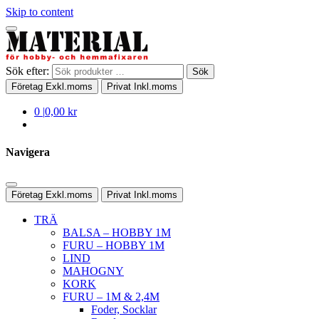
Skip to content
Sök efter:
Sök
Företag
Exkl.moms
Privat
Inkl.moms
0
|
0,00 kr
Navigera
Företag
Exkl.moms
Privat
Inkl.moms
TRÄ
BALSA – HOBBY 1M
FURU – HOBBY 1M
LIND
MAHOGNY
KORK
FURU – 1M & 2,4M
Foder, Socklar