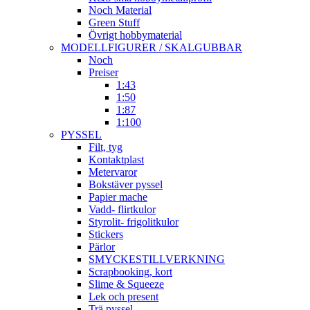
Noch Material
Green Stuff
Övrigt hobbymaterial
MODELLFIGURER / SKALGUBBAR
Noch
Preiser
1:43
1:50
1:87
1:100
PYSSEL
Filt, tyg
Kontaktplast
Metervaror
Bokstäver pyssel
Papier mache
Vadd- flirtkulor
Styrolit- frigolitkulor
Stickers
Pärlor
SMYCKESTILLVERKNING
Scrapbooking, kort
Slime & Squeeze
Lek och present
Trä pyssel