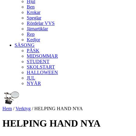
Hjul
Ben
Krokar
Speglar
Rördelar VVS
Järnartiklar
Rep
Kedjor
SÄSONG
PÅSK
MIDSOMMAR
STUDENT
SKOLSTART
HALLOWEEN
JUL
NYÅR
Hem
/
Verktyg
/ HELPING HAND NYA
HELPING HAND NYA