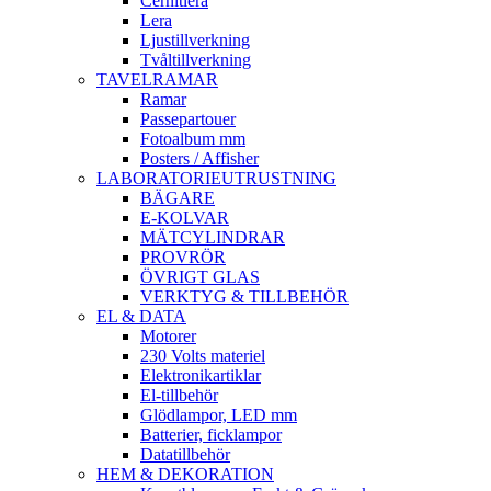
Cernitlera
Lera
Ljustillverkning
Tvåltillverkning
TAVELRAMAR
Ramar
Passepartouer
Fotoalbum mm
Posters / Affisher
LABORATORIEUTRUSTNING
BÄGARE
E-KOLVAR
MÄTCYLINDRAR
PROVRÖR
ÖVRIGT GLAS
VERKTYG & TILLBEHÖR
EL & DATA
Motorer
230 Volts materiel
Elektronikartiklar
El-tillbehör
Glödlampor, LED mm
Batterier, ficklampor
Datatillbehör
HEM & DEKORATION