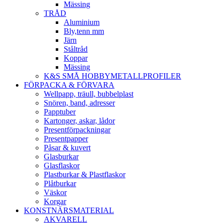
Mässing
TRÅD
Aluminium
Bly,tenn mm
Järn
Ståltråd
Koppar
Mässing
K&S SMÅ HOBBYMETALLPROFILER
FÖRPACKA & FÖRVARA
Wellpapp, träull, bubbelplast
Snören, band, adresser
Papptuber
Kartonger, askar, lådor
Presentförpackningar
Presentpapper
Påsar & kuvert
Glasburkar
Glasflaskor
Plastburkar & Plastflaskor
Plåtburkar
Väskor
Korgar
KONSTNÄRSMATERIAL
AKVARELL