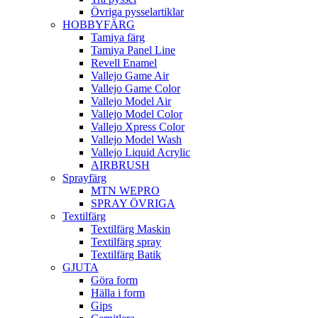
Övriga pysselartiklar
HOBBYFÄRG
Tamiya färg
Tamiya Panel Line
Revell Enamel
Vallejo Game Air
Vallejo Game Color
Vallejo Model Air
Vallejo Model Color
Vallejo Xpress Color
Vallejo Model Wash
Vallejo Liquid Acrylic
AIRBRUSH
Sprayfärg
MTN WEPRO
SPRAY ÖVRIGA
Textilfärg
Textilfärg Maskin
Textilfärg spray
Textilfärg Batik
GJUTA
Göra form
Hälla i form
Gips