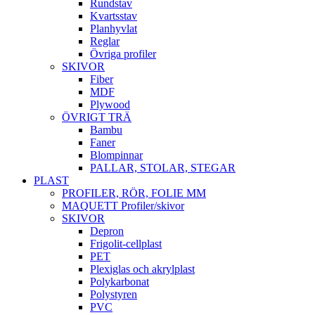
Rundstav
Kvartsstav
Planhyvlat
Reglar
Övriga profiler
SKIVOR
Fiber
MDF
Plywood
ÖVRIGT TRÄ
Bambu
Faner
Blompinnar
PALLAR, STOLAR, STEGAR
PLAST
PROFILER, RÖR, FOLIE MM
MAQUETT Profiler/skivor
SKIVOR
Depron
Frigolit-cellplast
PET
Plexiglas och akrylplast
Polykarbonat
Polystyren
PVC