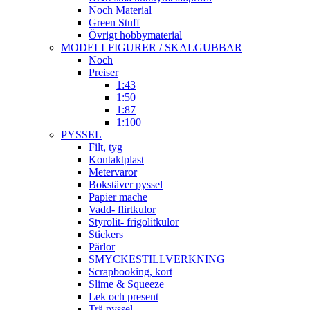
Noch Material
Green Stuff
Övrigt hobbymaterial
MODELLFIGURER / SKALGUBBAR
Noch
Preiser
1:43
1:50
1:87
1:100
PYSSEL
Filt, tyg
Kontaktplast
Metervaror
Bokstäver pyssel
Papier mache
Vadd- flirtkulor
Styrolit- frigolitkulor
Stickers
Pärlor
SMYCKESTILLVERKNING
Scrapbooking, kort
Slime & Squeeze
Lek och present
Trä pyssel