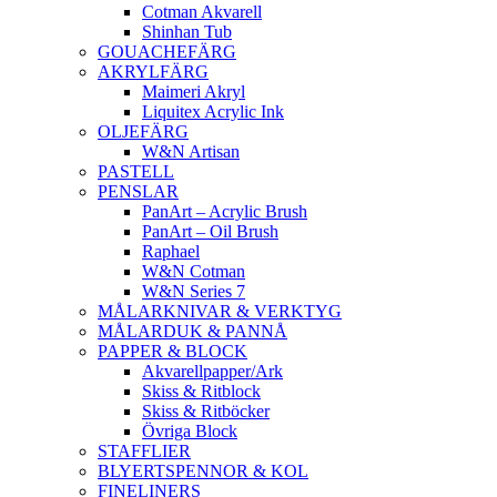
Cotman Akvarell
Shinhan Tub
GOUACHEFÄRG
AKRYLFÄRG
Maimeri Akryl
Liquitex Acrylic Ink
OLJEFÄRG
W&N Artisan
PASTELL
PENSLAR
PanArt – Acrylic Brush
PanArt – Oil Brush
Raphael
W&N Cotman
W&N Series 7
MÅLARKNIVAR & VERKTYG
MÅLARDUK & PANNÅ
PAPPER & BLOCK
Akvarellpapper/Ark
Skiss & Ritblock
Skiss & Ritböcker
Övriga Block
STAFFLIER
BLYERTSPENNOR & KOL
FINELINERS