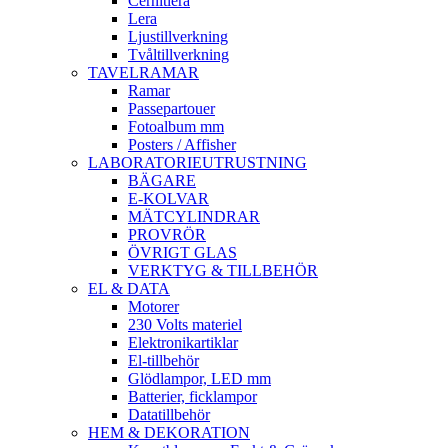
Cernitlera
Lera
Ljustillverkning
Tvåltillverkning
TAVELRAMAR
Ramar
Passepartouer
Fotoalbum mm
Posters / Affisher
LABORATORIEUTRUSTNING
BÄGARE
E-KOLVAR
MÄTCYLINDRAR
PROVRÖR
ÖVRIGT GLAS
VERKTYG & TILLBEHÖR
EL & DATA
Motorer
230 Volts materiel
Elektronikartiklar
El-tillbehör
Glödlampor, LED mm
Batterier, ficklampor
Datatillbehör
HEM & DEKORATION