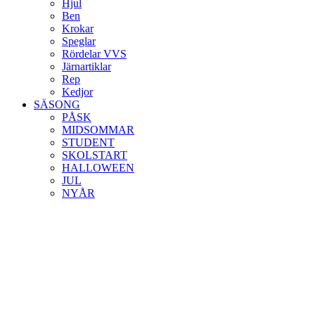
Hjul
Ben
Krokar
Speglar
Rördelar VVS
Järnartiklar
Rep
Kedjor
SÄSONG
PÅSK
MIDSOMMAR
STUDENT
SKOLSTART
HALLOWEEN
JUL
NYÅR