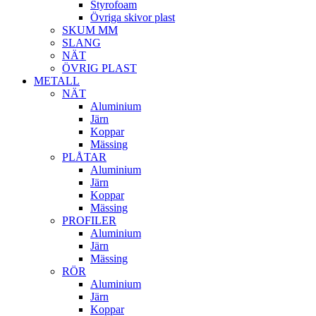
Styrofoam
Övriga skivor plast
SKUM MM
SLANG
NÄT
ÖVRIG PLAST
METALL
NÄT
Aluminium
Järn
Koppar
Mässing
PLÅTAR
Aluminium
Järn
Koppar
Mässing
PROFILER
Aluminium
Järn
Mässing
RÖR
Aluminium
Järn
Koppar