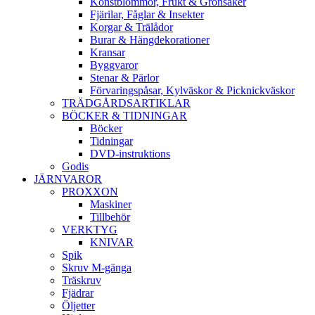
Konstblommor, Frukt & Grönsaker
Fjärilar, Fåglar & Insekter
Korgar & Trälådor
Burar & Hängdekorationer
Kransar
Byggvaror
Stenar & Pärlor
Förvaringspåsar, Kylväskor & Picknickväskor
TRÄDGÅRDSARTIKLAR
BÖCKER & TIDNINGAR
Böcker
Tidningar
DVD-instruktions
Godis
JÄRNVAROR
PROXXON
Maskiner
Tillbehör
VERKTYG
KNIVAR
Spik
Skruv M-gänga
Träskruv
Fjädrar
Öljetter