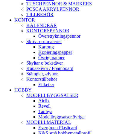
TUSCHPENNOR & MARKERS
POSCA AKRYLPENNOR
TILLBEHÖR
KONTOR
KALENDRAR
KONTORSPENNOR
Överstrykningspennor
Skriv- o ritmateriel
Kartong
Kopieringspapper
Övrigt papper
Skyltar o bokstäver
Kapaskivor / Foamboard
Stämplar, -dynor
Kontorstillbehör
Etiketter
HOBBY
MODELLBYGGSATSER
Airfix
Revell
Tamiya
Modellbyggsatser,övriga
MODELLMATERIAL
Evergreen Plasticard
K&S små hobbymetallprofil