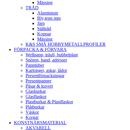
Mässing
TRÅD
Aluminium
Bly,tenn mm
Järn
Ståltråd
Koppar
Mässing
K&S SMÅ HOBBYMETALLPROFILER
FÖRPACKA & FÖRVARA
Wellpapp, träull, bubbelplast
Snören, band, adresser
Papptuber
Kartonger, askar, lådor
Presentförpackningar
Presentpapper
Påsar & kuvert
Glasburkar
Glasflaskor
Plastburkar & Plastflaskor
Plåtburkar
Väskor
Korgar
KONSTNÄRSMATERIAL
AKVARELL