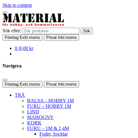
Skip to content
Sök efter:
Sök
Företag
Exkl.moms
Privat
Inkl.moms
0
|
0,00 kr
Navigera
Företag
Exkl.moms
Privat
Inkl.moms
TRÄ
BALSA – HOBBY 1M
FURU – HOBBY 1M
LIND
MAHOGNY
KORK
FURU – 1M & 2,4M
Foder, Socklar