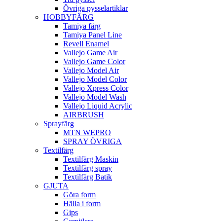
Övriga pysselartiklar
HOBBYFÄRG
Tamiya färg
Tamiya Panel Line
Revell Enamel
Vallejo Game Air
Vallejo Game Color
Vallejo Model Air
Vallejo Model Color
Vallejo Xpress Color
Vallejo Model Wash
Vallejo Liquid Acrylic
AIRBRUSH
Sprayfärg
MTN WEPRO
SPRAY ÖVRIGA
Textilfärg
Textilfärg Maskin
Textilfärg spray
Textilfärg Batik
GJUTA
Göra form
Hälla i form
Gips