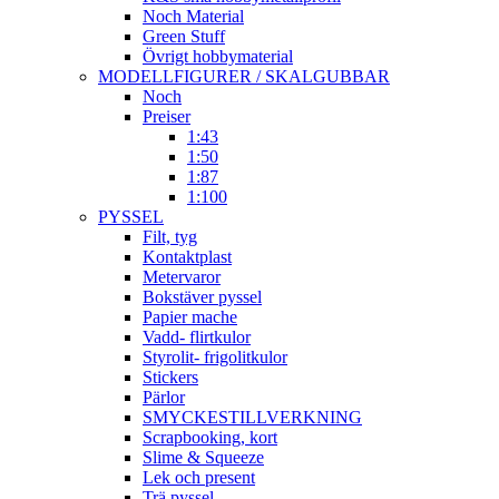
Noch Material
Green Stuff
Övrigt hobbymaterial
MODELLFIGURER / SKALGUBBAR
Noch
Preiser
1:43
1:50
1:87
1:100
PYSSEL
Filt, tyg
Kontaktplast
Metervaror
Bokstäver pyssel
Papier mache
Vadd- flirtkulor
Styrolit- frigolitkulor
Stickers
Pärlor
SMYCKESTILLVERKNING
Scrapbooking, kort
Slime & Squeeze
Lek och present
Trä pyssel