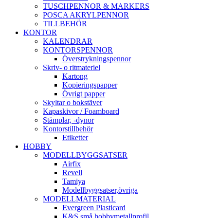
TUSCHPENNOR & MARKERS
POSCA AKRYLPENNOR
TILLBEHÖR
KONTOR
KALENDRAR
KONTORSPENNOR
Överstrykningspennor
Skriv- o ritmateriel
Kartong
Kopieringspapper
Övrigt papper
Skyltar o bokstäver
Kapaskivor / Foamboard
Stämplar, -dynor
Kontorstillbehör
Etiketter
HOBBY
MODELLBYGGSATSER
Airfix
Revell
Tamiya
Modellbyggsatser,övriga
MODELLMATERIAL
Evergreen Plasticard
K&S små hobbymetallprofil