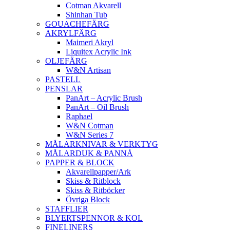
Cotman Akvarell
Shinhan Tub
GOUACHEFÄRG
AKRYLFÄRG
Maimeri Akryl
Liquitex Acrylic Ink
OLJEFÄRG
W&N Artisan
PASTELL
PENSLAR
PanArt – Acrylic Brush
PanArt – Oil Brush
Raphael
W&N Cotman
W&N Series 7
MÅLARKNIVAR & VERKTYG
MÅLARDUK & PANNÅ
PAPPER & BLOCK
Akvarellpapper/Ark
Skiss & Ritblock
Skiss & Ritböcker
Övriga Block
STAFFLIER
BLYERTSPENNOR & KOL
FINELINERS