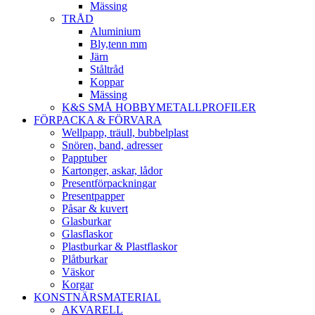
Mässing
TRÅD
Aluminium
Bly,tenn mm
Järn
Ståltråd
Koppar
Mässing
K&S SMÅ HOBBYMETALLPROFILER
FÖRPACKA & FÖRVARA
Wellpapp, träull, bubbelplast
Snören, band, adresser
Papptuber
Kartonger, askar, lådor
Presentförpackningar
Presentpapper
Påsar & kuvert
Glasburkar
Glasflaskor
Plastburkar & Plastflaskor
Plåtburkar
Väskor
Korgar
KONSTNÄRSMATERIAL
AKVARELL