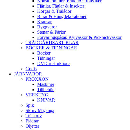
Konstblommor, Frukt & Grönsaker
Fjärilar, Fåglar & Insekter
Korgar & Trälådor
Burar & Hängdekorationer
Kransar
Byggvaror
Stenar & Pärlor
Förvaringspåsar, Kylväskor & Picknickväskor
TRÄDGÅRDSARTIKLAR
BÖCKER & TIDNINGAR
Böcker
Tidningar
DVD-instruktions
Godis
JÄRNVAROR
PROXXON
Maskiner
Tillbehör
VERKTYG
KNIVAR
Spik
Skruv M-gänga
Träskruv
Fjädrar
Öljetter