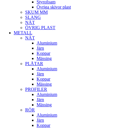
Styrofoam
Övriga skivor plast
SKUM MM
SLANG
NÄT
ÖVRIG PLAST
METALL
NÄT
Aluminium
Järn
Koppar
Mässing
PLÅTAR
Aluminium
Järn
Koppar
Mässing
PROFILER
Aluminium
Järn
Mässing
RÖR
Aluminium
Järn
Koppar