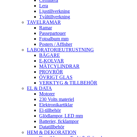
Cernitlera
Lera
Ljustillverkning
Tvåltillverkning
TAVELRAMAR
Ramar
Passepartouer
Fotoalbum mm
Posters / Affisher
LABORATORIEUTRUSTNING
BÄGARE
E-KOLVAR
MÄTCYLINDRAR
PROVRÖR
ÖVRIGT GLAS
VERKTYG & TILLBEHÖR
EL & DATA
Motorer
230 Volts materiel
Elektronikartiklar
El-tillbehör
Glödlampor, LED mm
Batterier, ficklampor
Datatillbehör
HEM & DEKORATION