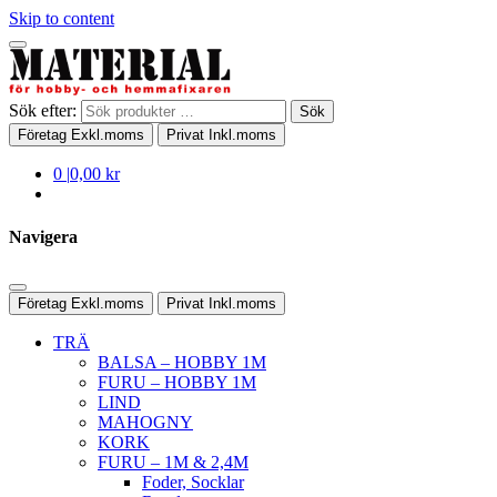
Skip to content
Sök efter:
Sök
Företag
Exkl.moms
Privat
Inkl.moms
0
|
0,00 kr
Navigera
Företag
Exkl.moms
Privat
Inkl.moms
TRÄ
BALSA – HOBBY 1M
FURU – HOBBY 1M
LIND
MAHOGNY
KORK
FURU – 1M & 2,4M
Foder, Socklar