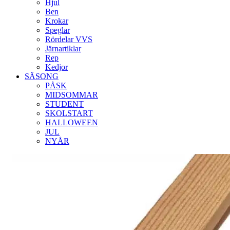
Hjul
Ben
Krokar
Speglar
Rördelar VVS
Järnartiklar
Rep
Kedjor
SÄSONG
PÅSK
MIDSOMMAR
STUDENT
SKOLSTART
HALLOWEEN
JUL
NYÅR