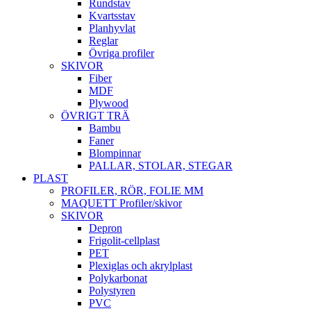
Rundstav
Kvartsstav
Planhyvlat
Reglar
Övriga profiler
SKIVOR
Fiber
MDF
Plywood
ÖVRIGT TRÄ
Bambu
Faner
Blompinnar
PALLAR, STOLAR, STEGAR
PLAST
PROFILER, RÖR, FOLIE MM
MAQUETT Profiler/skivor
SKIVOR
Depron
Frigolit-cellplast
PET
Plexiglas och akrylplast
Polykarbonat
Polystyren
PVC