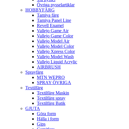
Övriga pysselartiklar
HOBBYFÄRG
Tamiya färg
Tamiya Panel Line
Revell Enamel
Vallejo Game Air
Vallejo Game Color
Vallejo Model Air
Vallejo Model Color
Vallejo Xpress Color
Vallejo Model Wash
Vallejo Liquid Acrylic
AIRBRUSH
Sprayfärg
MTN WEPRO
SPRAY ÖVRIGA
Textilfärg
Textilfärg Maskin
Textilfärg spray
Textilfärg Batik
GJUTA
Göra form
Hälla i form
Gips