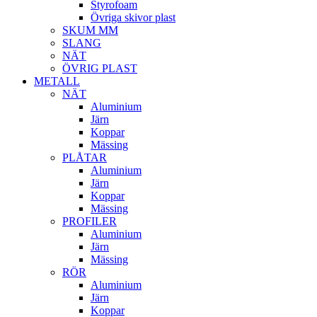
Styrofoam
Övriga skivor plast
SKUM MM
SLANG
NÄT
ÖVRIG PLAST
METALL
NÄT
Aluminium
Järn
Koppar
Mässing
PLÅTAR
Aluminium
Järn
Koppar
Mässing
PROFILER
Aluminium
Järn
Mässing
RÖR
Aluminium
Järn
Koppar