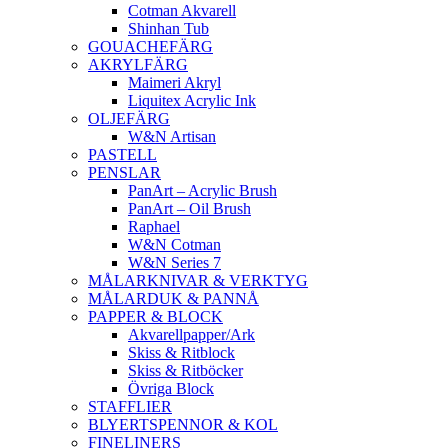
Cotman Akvarell
Shinhan Tub
GOUACHEFÄRG
AKRYLFÄRG
Maimeri Akryl
Liquitex Acrylic Ink
OLJEFÄRG
W&N Artisan
PASTELL
PENSLAR
PanArt – Acrylic Brush
PanArt – Oil Brush
Raphael
W&N Cotman
W&N Series 7
MÅLARKNIVAR & VERKTYG
MÅLARDUK & PANNÅ
PAPPER & BLOCK
Akvarellpapper/Ark
Skiss & Ritblock
Skiss & Ritböcker
Övriga Block
STAFFLIER
BLYERTSPENNOR & KOL
FINELINERS