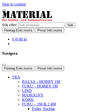
Skip to content
Sök efter:
Sök
Företag
Exkl.moms
Privat
Inkl.moms
0
|
0,00 kr
Navigera
Företag
Exkl.moms
Privat
Inkl.moms
TRÄ
BALSA – HOBBY 1M
FURU – HOBBY 1M
LIND
MAHOGNY
KORK
FURU – 1M & 2,4M
Foder, Socklar