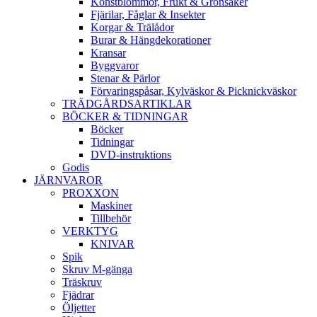
Konstblommor, Frukt & Grönsaker
Fjärilar, Fåglar & Insekter
Korgar & Trälådor
Burar & Hängdekorationer
Kransar
Byggvaror
Stenar & Pärlor
Förvaringspåsar, Kylväskor & Picknickväskor
TRÄDGÅRDSARTIKLAR
BÖCKER & TIDNINGAR
Böcker
Tidningar
DVD-instruktions
Godis
JÄRNVAROR
PROXXON
Maskiner
Tillbehör
VERKTYG
KNIVAR
Spik
Skruv M-gänga
Träskruv
Fjädrar
Öljetter