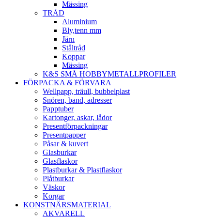
Mässing
TRÅD
Aluminium
Bly,tenn mm
Järn
Ståltråd
Koppar
Mässing
K&S SMÅ HOBBYMETALLPROFILER
FÖRPACKA & FÖRVARA
Wellpapp, träull, bubbelplast
Snören, band, adresser
Papptuber
Kartonger, askar, lådor
Presentförpackningar
Presentpapper
Påsar & kuvert
Glasburkar
Glasflaskor
Plastburkar & Plastflaskor
Plåtburkar
Väskor
Korgar
KONSTNÄRSMATERIAL
AKVARELL