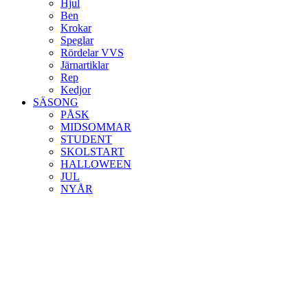
Hjul
Ben
Krokar
Speglar
Rördelar VVS
Järnartiklar
Rep
Kedjor
SÄSONG
PÅSK
MIDSOMMAR
STUDENT
SKOLSTART
HALLOWEEN
JUL
NYÅR