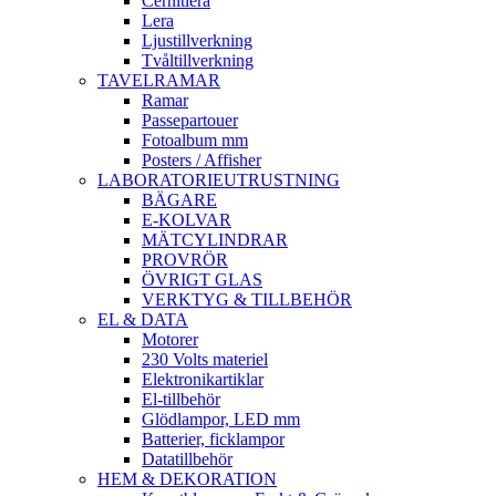
Cernitlera
Lera
Ljustillverkning
Tvåltillverkning
TAVELRAMAR
Ramar
Passepartouer
Fotoalbum mm
Posters / Affisher
LABORATORIEUTRUSTNING
BÄGARE
E-KOLVAR
MÄTCYLINDRAR
PROVRÖR
ÖVRIGT GLAS
VERKTYG & TILLBEHÖR
EL & DATA
Motorer
230 Volts materiel
Elektronikartiklar
El-tillbehör
Glödlampor, LED mm
Batterier, ficklampor
Datatillbehör
HEM & DEKORATION