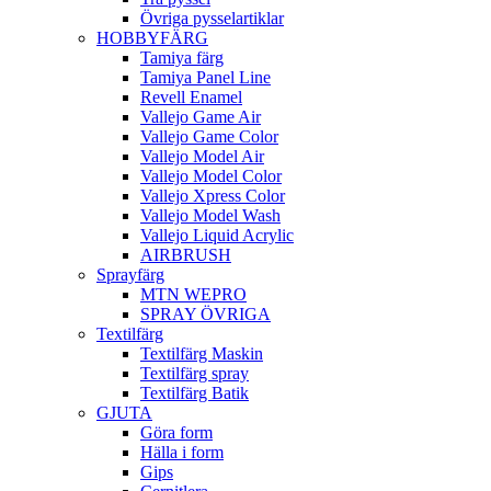
Övriga pysselartiklar
HOBBYFÄRG
Tamiya färg
Tamiya Panel Line
Revell Enamel
Vallejo Game Air
Vallejo Game Color
Vallejo Model Air
Vallejo Model Color
Vallejo Xpress Color
Vallejo Model Wash
Vallejo Liquid Acrylic
AIRBRUSH
Sprayfärg
MTN WEPRO
SPRAY ÖVRIGA
Textilfärg
Textilfärg Maskin
Textilfärg spray
Textilfärg Batik
GJUTA
Göra form
Hälla i form
Gips