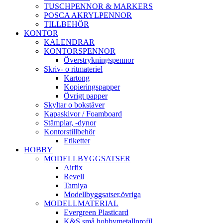
TUSCHPENNOR & MARKERS
POSCA AKRYLPENNOR
TILLBEHÖR
KONTOR
KALENDRAR
KONTORSPENNOR
Överstrykningspennor
Skriv- o ritmateriel
Kartong
Kopieringspapper
Övrigt papper
Skyltar o bokstäver
Kapaskivor / Foamboard
Stämplar, -dynor
Kontorstillbehör
Etiketter
HOBBY
MODELLBYGGSATSER
Airfix
Revell
Tamiya
Modellbyggsatser,övriga
MODELLMATERIAL
Evergreen Plasticard
K&S små hobbymetallprofil