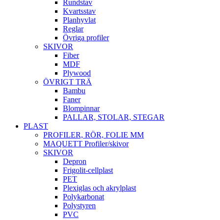
Rundstav
Kvartsstav
Planhyvlat
Reglar
Övriga profiler
SKIVOR
Fiber
MDF
Plywood
ÖVRIGT TRÄ
Bambu
Faner
Blompinnar
PALLAR, STOLAR, STEGAR
PLAST
PROFILER, RÖR, FOLIE MM
MAQUETT Profiler/skivor
SKIVOR
Depron
Frigolit-cellplast
PET
Plexiglas och akrylplast
Polykarbonat
Polystyren
PVC