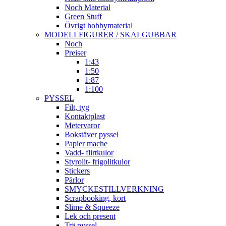
Noch Material
Green Stuff
Övrigt hobbymaterial
MODELLFIGURER / SKALGUBBAR
Noch
Preiser
1:43
1:50
1:87
1:100
PYSSEL
Filt, tyg
Kontaktplast
Metervaror
Bokstäver pyssel
Papier mache
Vadd- flirtkulor
Styrolit- frigolitkulor
Stickers
Pärlor
SMYCKESTILLVERKNING
Scrapbooking, kort
Slime & Squeeze
Lek och present
Trä pyssel