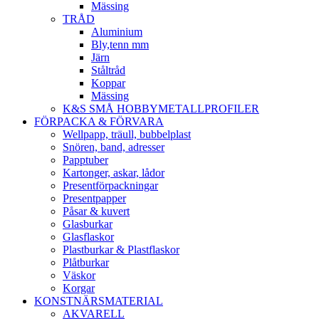
Mässing
TRÅD
Aluminium
Bly,tenn mm
Järn
Ståltråd
Koppar
Mässing
K&S SMÅ HOBBYMETALLPROFILER
FÖRPACKA & FÖRVARA
Wellpapp, träull, bubbelplast
Snören, band, adresser
Papptuber
Kartonger, askar, lådor
Presentförpackningar
Presentpapper
Påsar & kuvert
Glasburkar
Glasflaskor
Plastburkar & Plastflaskor
Plåtburkar
Väskor
Korgar
KONSTNÄRSMATERIAL
AKVARELL