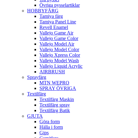
Övriga pysselartiklar
HOBBYFÄRG
Tamiya färg
Tamiya Panel Line
Revell Enamel
Vallejo Game Air
Vallejo Game Color
Vallejo Model Air
Vallejo Model Color
Vallejo Xpress Color
Vallejo Model Wash
Vallejo Liquid Acrylic
AIRBRUSH
Sprayfärg
MTN WEPRO
SPRAY ÖVRIGA
Textilfärg
Textilfärg Maskin
Textilfärg spray
Textilfärg Batik
GJUTA
Göra form
Hälla i form
Gips