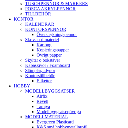
TUSCHPENNOR & MARKERS
POSCA AKRYLPENNOR
TILLBEHÖR
KONTOR
KALENDRAR
KONTORSPENNOR
Överstrykningspennor
Skriv- o ritmateriel
Kartong
Kopieringspapper
Övrigt papper
Skyltar o bokstäver
Kapaskivor / Foamboard
Stämplar, -dynor
Kontorstillbehör
Etiketter
HOBBY
MODELLBYGGSATSER
Airfix
Revell
Tamiya
Modellbyggsatser,övriga
MODELLMATERIAL
Evergreen Plasticard
K&S små hobbymetallprofil