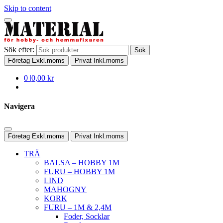
Skip to content
Sök efter:
Sök
Företag
Exkl.moms
Privat
Inkl.moms
0
|
0,00 kr
Navigera
Företag
Exkl.moms
Privat
Inkl.moms
TRÄ
BALSA – HOBBY 1M
FURU – HOBBY 1M
LIND
MAHOGNY
KORK
FURU – 1M & 2,4M
Foder, Socklar