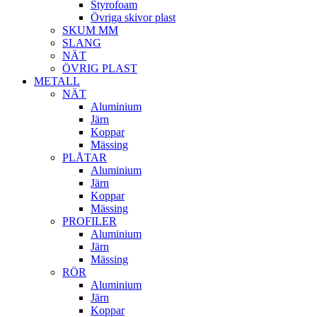
Styrofoam
Övriga skivor plast
SKUM MM
SLANG
NÄT
ÖVRIG PLAST
METALL
NÄT
Aluminium
Järn
Koppar
Mässing
PLÅTAR
Aluminium
Järn
Koppar
Mässing
PROFILER
Aluminium
Järn
Mässing
RÖR
Aluminium
Järn
Koppar