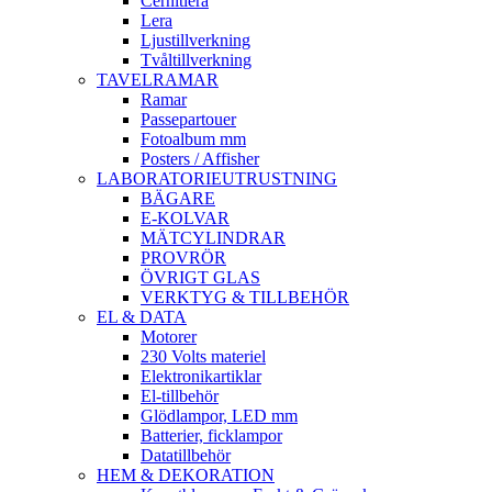
Cernitlera
Lera
Ljustillverkning
Tvåltillverkning
TAVELRAMAR
Ramar
Passepartouer
Fotoalbum mm
Posters / Affisher
LABORATORIEUTRUSTNING
BÄGARE
E-KOLVAR
MÄTCYLINDRAR
PROVRÖR
ÖVRIGT GLAS
VERKTYG & TILLBEHÖR
EL & DATA
Motorer
230 Volts materiel
Elektronikartiklar
El-tillbehör
Glödlampor, LED mm
Batterier, ficklampor
Datatillbehör
HEM & DEKORATION