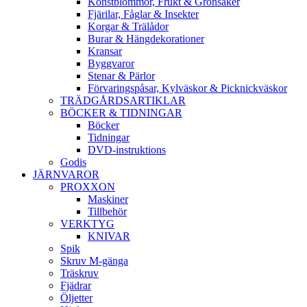
Konstblommor, Frukt & Grönsaker
Fjärilar, Fåglar & Insekter
Korgar & Trälådor
Burar & Hängdekorationer
Kransar
Byggvaror
Stenar & Pärlor
Förvaringspåsar, Kylväskor & Picknickväskor
TRÄDGÅRDSARTIKLAR
BÖCKER & TIDNINGAR
Böcker
Tidningar
DVD-instruktions
Godis
JÄRNVAROR
PROXXON
Maskiner
Tillbehör
VERKTYG
KNIVAR
Spik
Skruv M-gänga
Träskruv
Fjädrar
Öljetter