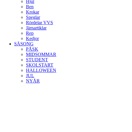
Hjul
Ben
Krokar
Speglar
Rördelar VVS
Järnartiklar
Rep
Kedjor
SÄSONG
PÅSK
MIDSOMMAR
STUDENT
SKOLSTART
HALLOWEEN
JUL
NYÅR