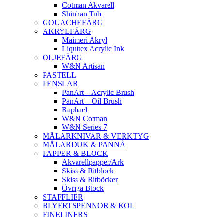
Cotman Akvarell
Shinhan Tub
GOUACHEFÄRG
AKRYLFÄRG
Maimeri Akryl
Liquitex Acrylic Ink
OLJEFÄRG
W&N Artisan
PASTELL
PENSLAR
PanArt – Acrylic Brush
PanArt – Oil Brush
Raphael
W&N Cotman
W&N Series 7
MÅLARKNIVAR & VERKTYG
MÅLARDUK & PANNÅ
PAPPER & BLOCK
Akvarellpapper/Ark
Skiss & Ritblock
Skiss & Ritböcker
Övriga Block
STAFFLIER
BLYERTSPENNOR & KOL
FINELINERS