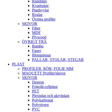
Rundstav
Kvartsstav
Planhyvlat
Reglar
Övriga profiler
SKIVOR
Fiber
MDF
Plywood
ÖVRIGT TRÄ
Bambu
Faner
Blompinnar
PALLAR, STOLAR, STEGAR
PLAST
PROFILER, RÖR, FOLIE MM
MAQUETT Profiler/skivor
SKIVOR
Depron
Frigolit-cellplast
PET
Plexiglas och akrylplast
Polykarbonat
Polystyren
PVC