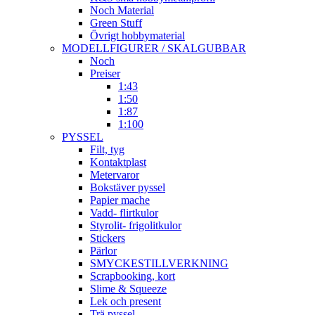
Noch Material
Green Stuff
Övrigt hobbymaterial
MODELLFIGURER / SKALGUBBAR
Noch
Preiser
1:43
1:50
1:87
1:100
PYSSEL
Filt, tyg
Kontaktplast
Metervaror
Bokstäver pyssel
Papier mache
Vadd- flirtkulor
Styrolit- frigolitkulor
Stickers
Pärlor
SMYCKESTILLVERKNING
Scrapbooking, kort
Slime & Squeeze
Lek och present
Trä pyssel