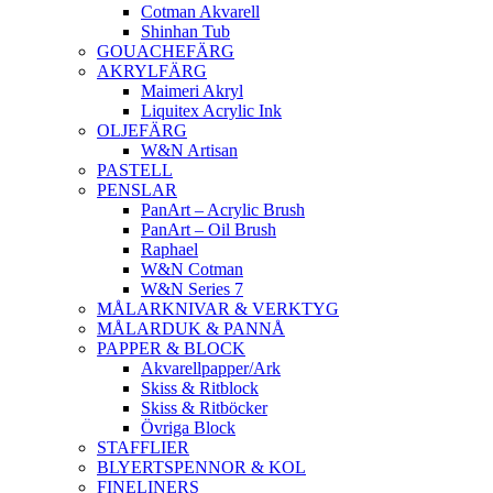
Cotman Akvarell
Shinhan Tub
GOUACHEFÄRG
AKRYLFÄRG
Maimeri Akryl
Liquitex Acrylic Ink
OLJEFÄRG
W&N Artisan
PASTELL
PENSLAR
PanArt – Acrylic Brush
PanArt – Oil Brush
Raphael
W&N Cotman
W&N Series 7
MÅLARKNIVAR & VERKTYG
MÅLARDUK & PANNÅ
PAPPER & BLOCK
Akvarellpapper/Ark
Skiss & Ritblock
Skiss & Ritböcker
Övriga Block
STAFFLIER
BLYERTSPENNOR & KOL
FINELINERS