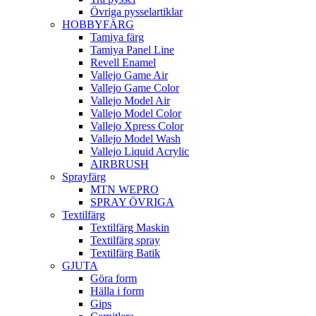
Övriga pysselartiklar
HOBBYFÄRG
Tamiya färg
Tamiya Panel Line
Revell Enamel
Vallejo Game Air
Vallejo Game Color
Vallejo Model Air
Vallejo Model Color
Vallejo Xpress Color
Vallejo Model Wash
Vallejo Liquid Acrylic
AIRBRUSH
Sprayfärg
MTN WEPRO
SPRAY ÖVRIGA
Textilfärg
Textilfärg Maskin
Textilfärg spray
Textilfärg Batik
GJUTA
Göra form
Hälla i form
Gips