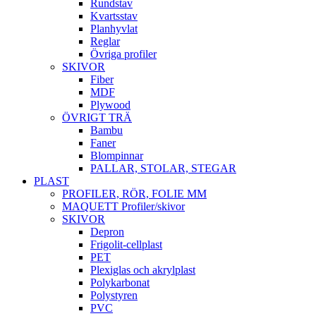
Rundstav
Kvartsstav
Planhyvlat
Reglar
Övriga profiler
SKIVOR
Fiber
MDF
Plywood
ÖVRIGT TRÄ
Bambu
Faner
Blompinnar
PALLAR, STOLAR, STEGAR
PLAST
PROFILER, RÖR, FOLIE MM
MAQUETT Profiler/skivor
SKIVOR
Depron
Frigolit-cellplast
PET
Plexiglas och akrylplast
Polykarbonat
Polystyren
PVC