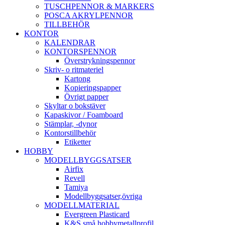
TUSCHPENNOR & MARKERS
POSCA AKRYLPENNOR
TILLBEHÖR
KONTOR
KALENDRAR
KONTORSPENNOR
Överstrykningspennor
Skriv- o ritmateriel
Kartong
Kopieringspapper
Övrigt papper
Skyltar o bokstäver
Kapaskivor / Foamboard
Stämplar, -dynor
Kontorstillbehör
Etiketter
HOBBY
MODELLBYGGSATSER
Airfix
Revell
Tamiya
Modellbyggsatser,övriga
MODELLMATERIAL
Evergreen Plasticard
K&S små hobbymetallprofil