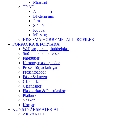
Mässing
TRÅD
Aluminium
Bly,tenn mm
Järn
Ståltråd
Koppar
Mässing
K&S SMÅ HOBBYMETALLPROFILER
FÖRPACKA & FÖRVARA
Wellpapp, träull, bubbelplast
Snören, band, adresser
Papptuber
Kartonger, askar, lådor
Presentförpackningar
Presentpapper
Påsar & kuvert
Glasburkar
Glasflaskor
Plastburkar & Plastflaskor
Plåtburkar
Väskor
Korgar
KONSTNÄRSMATERIAL
AKVARELL