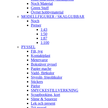
Noch Material
Green Stuff
Övrigt hobbymaterial
MODELLFIGURER / SKALGUBBAR
Noch
Preiser
1:43
1:50
1:87
1:100
PYSSEL
Filt, tyg
Kontaktplast
Metervaror
Bokstäver pyssel
Papier mache
Vadd- flirtkulor
Styrolit- frigolitkulor
Stickers
Pärlor
SMYCKESTILLVERKNING
Scrapbooking, kort
Slime & Squeeze
Lek och present
Trä pyssel