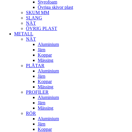
Styrofoam
Övriga skivor plast
SKUM MM
SLANG
NÄT
ÖVRIG PLAST
METALL
NÄT
Aluminium
Järn
Koppar
Mässing
PLÅTAR
Aluminium
Järn
Koppar
Mässing
PROFILER
Aluminium
Järn
Mässing
RÖR
Aluminium
Järn
Koppar