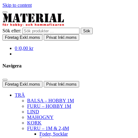
Skip to content
Sök efter:
Sök
Företag
Exkl.moms
Privat
Inkl.moms
0
|
0,00 kr
Navigera
Företag
Exkl.moms
Privat
Inkl.moms
TRÄ
BALSA – HOBBY 1M
FURU – HOBBY 1M
LIND
MAHOGNY
KORK
FURU – 1M & 2,4M
Foder, Socklar