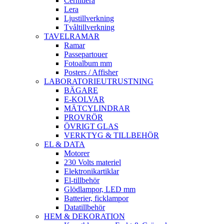
Cernitlera
Lera
Ljustillverkning
Tvåltillverkning
TAVELRAMAR
Ramar
Passepartouer
Fotoalbum mm
Posters / Affisher
LABORATORIEUTRUSTNING
BÄGARE
E-KOLVAR
MÄTCYLINDRAR
PROVRÖR
ÖVRIGT GLAS
VERKTYG & TILLBEHÖR
EL & DATA
Motorer
230 Volts materiel
Elektronikartiklar
El-tillbehör
Glödlampor, LED mm
Batterier, ficklampor
Datatillbehör
HEM & DEKORATION