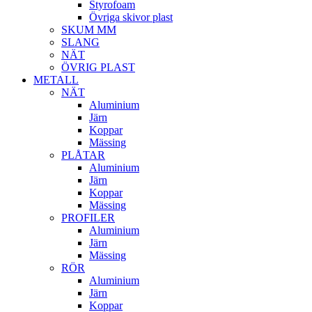
Styrofoam
Övriga skivor plast
SKUM MM
SLANG
NÄT
ÖVRIG PLAST
METALL
NÄT
Aluminium
Järn
Koppar
Mässing
PLÅTAR
Aluminium
Järn
Koppar
Mässing
PROFILER
Aluminium
Järn
Mässing
RÖR
Aluminium
Järn
Koppar