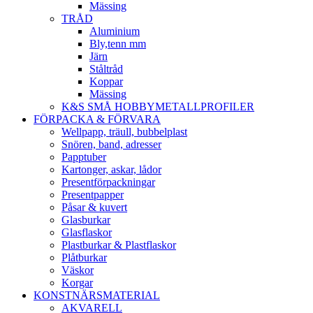
Mässing
TRÅD
Aluminium
Bly,tenn mm
Järn
Ståltråd
Koppar
Mässing
K&S SMÅ HOBBYMETALLPROFILER
FÖRPACKA & FÖRVARA
Wellpapp, träull, bubbelplast
Snören, band, adresser
Papptuber
Kartonger, askar, lådor
Presentförpackningar
Presentpapper
Påsar & kuvert
Glasburkar
Glasflaskor
Plastburkar & Plastflaskor
Plåtburkar
Väskor
Korgar
KONSTNÄRSMATERIAL
AKVARELL