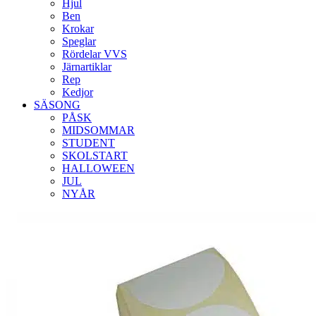
Hjul
Ben
Krokar
Speglar
Rördelar VVS
Järnartiklar
Rep
Kedjor
SÄSONG
PÅSK
MIDSOMMAR
STUDENT
SKOLSTART
HALLOWEEN
JUL
NYÅR