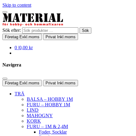
Skip to content
Sök efter:
Sök
Företag
Exkl.moms
Privat
Inkl.moms
0
|
0,00 kr
Navigera
Företag
Exkl.moms
Privat
Inkl.moms
TRÄ
BALSA – HOBBY 1M
FURU – HOBBY 1M
LIND
MAHOGNY
KORK
FURU – 1M & 2,4M
Foder, Socklar