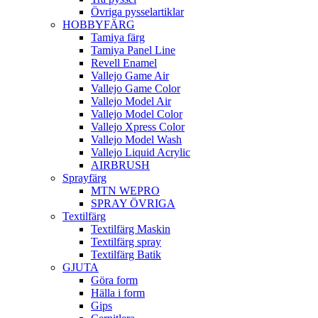
Övriga pysselartiklar
HOBBYFÄRG
Tamiya färg
Tamiya Panel Line
Revell Enamel
Vallejo Game Air
Vallejo Game Color
Vallejo Model Air
Vallejo Model Color
Vallejo Xpress Color
Vallejo Model Wash
Vallejo Liquid Acrylic
AIRBRUSH
Sprayfärg
MTN WEPRO
SPRAY ÖVRIGA
Textilfärg
Textilfärg Maskin
Textilfärg spray
Textilfärg Batik
GJUTA
Göra form
Hälla i form
Gips