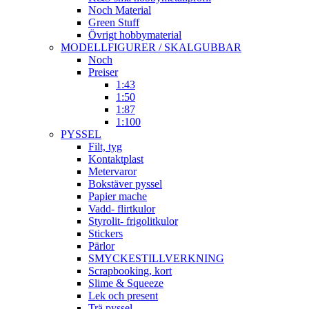
Noch Material
Green Stuff
Övrigt hobbymaterial
MODELLFIGURER / SKALGUBBAR
Noch
Preiser
1:43
1:50
1:87
1:100
PYSSEL
Filt, tyg
Kontaktplast
Metervaror
Bokstäver pyssel
Papier mache
Vadd- flirtkulor
Styrolit- frigolitkulor
Stickers
Pärlor
SMYCKESTILLVERKNING
Scrapbooking, kort
Slime & Squeeze
Lek och present
Trä pyssel