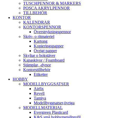
TUSCHPENNOR & MARKERS
POSCA AKRYLPENNOR
TILLBEHÖR
KONTOR
KALENDRAR
KONTORSPENNOR
Överstrykningspennor
Skriv- o ritmateriel
Kartong
Kopieringspapper
Övrigt papper
Skyltar o bokstäver
Kapaskivor / Foamboard
Stämplar, -dynor
Kontorstillbehör
Etiketter
HOBBY
MODELLBYGGSATSER
Airfix
Revell
Tamiya
Modellbyggsatser,övriga
MODELLMATERIAL
Evergreen Plasticard
K&S små hobbymetallprofil