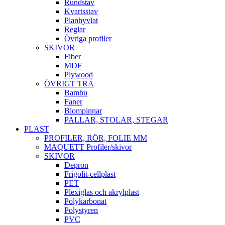
Rundstav
Kvartsstav
Planhyvlat
Reglar
Övriga profiler
SKIVOR
Fiber
MDF
Plywood
ÖVRIGT TRÄ
Bambu
Faner
Blompinnar
PALLAR, STOLAR, STEGAR
PLAST
PROFILER, RÖR, FOLIE MM
MAQUETT Profiler/skivor
SKIVOR
Depron
Frigolit-cellplast
PET
Plexiglas och akrylplast
Polykarbonat
Polystyren
PVC