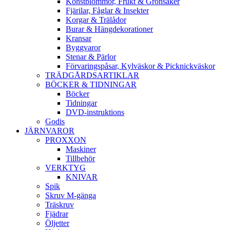
Konstblommor, Frukt & Grönsaker
Fjärilar, Fåglar & Insekter
Korgar & Trälådor
Burar & Hängdekorationer
Kransar
Byggvaror
Stenar & Pärlor
Förvaringspåsar, Kylväskor & Picknickväskor
TRÄDGÅRDSARTIKLAR
BÖCKER & TIDNINGAR
Böcker
Tidningar
DVD-instruktions
Godis
JÄRNVAROR
PROXXON
Maskiner
Tillbehör
VERKTYG
KNIVAR
Spik
Skruv M-gänga
Träskruv
Fjädrar
Öljetter