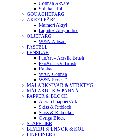
Cotman Akvarell
Shinhan Tub
GOUACHEFÄRG
AKRYLFÄRG
Maimeri Akryl
Liquitex Acrylic Ink
OLJEFÄRG
W&N Artisan
PASTELL
PENSLAR
PanArt – Acrylic Brush
PanArt – Oil Brush
Raphael
W&N Cotman
W&N Series 7
MÅLARKNIVAR & VERKTYG
MÅLARDUK & PANNÅ
PAPPER & BLOCK
Akvarellpapper/Ark
Skiss & Ritblock
Skiss & Ritböcker
Övriga Block
STAFFLIER
BLYERTSPENNOR & KOL
FINELINERS