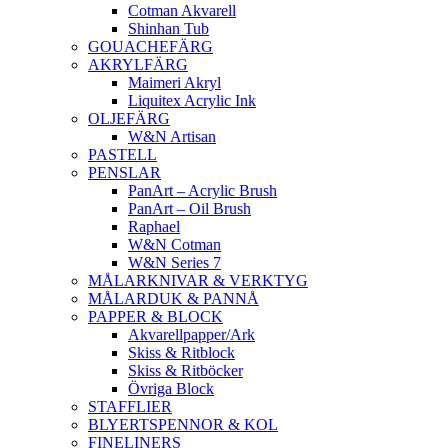
Cotman Akvarell
Shinhan Tub
GOUACHEFÄRG
AKRYLFÄRG
Maimeri Akryl
Liquitex Acrylic Ink
OLJEFÄRG
W&N Artisan
PASTELL
PENSLAR
PanArt – Acrylic Brush
PanArt – Oil Brush
Raphael
W&N Cotman
W&N Series 7
MÅLARKNIVAR & VERKTYG
MÅLARDUK & PANNÅ
PAPPER & BLOCK
Akvarellpapper/Ark
Skiss & Ritblock
Skiss & Ritböcker
Övriga Block
STAFFLIER
BLYERTSPENNOR & KOL
FINELINERS