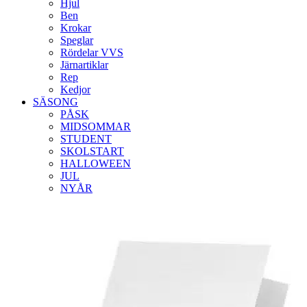
Hjul
Ben
Krokar
Speglar
Rördelar VVS
Järnartiklar
Rep
Kedjor
SÄSONG
PÅSK
MIDSOMMAR
STUDENT
SKOLSTART
HALLOWEEN
JUL
NYÅR