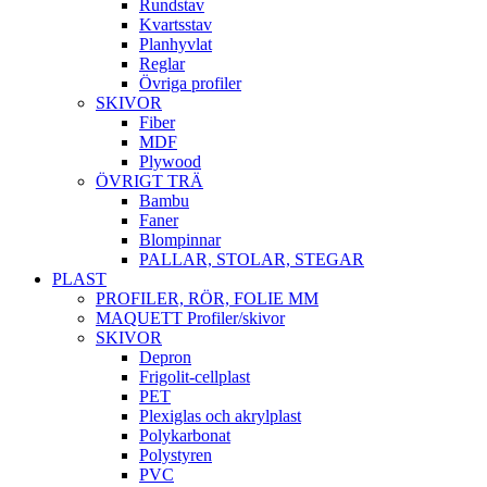
Rundstav
Kvartsstav
Planhyvlat
Reglar
Övriga profiler
SKIVOR
Fiber
MDF
Plywood
ÖVRIGT TRÄ
Bambu
Faner
Blompinnar
PALLAR, STOLAR, STEGAR
PLAST
PROFILER, RÖR, FOLIE MM
MAQUETT Profiler/skivor
SKIVOR
Depron
Frigolit-cellplast
PET
Plexiglas och akrylplast
Polykarbonat
Polystyren
PVC