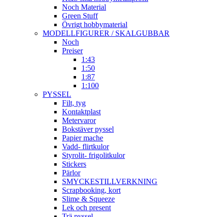
Noch Material
Green Stuff
Övrigt hobbymaterial
MODELLFIGURER / SKALGUBBAR
Noch
Preiser
1:43
1:50
1:87
1:100
PYSSEL
Filt, tyg
Kontaktplast
Metervaror
Bokstäver pyssel
Papier mache
Vadd- flirtkulor
Styrolit- frigolitkulor
Stickers
Pärlor
SMYCKESTILLVERKNING
Scrapbooking, kort
Slime & Squeeze
Lek och present
Trä pyssel