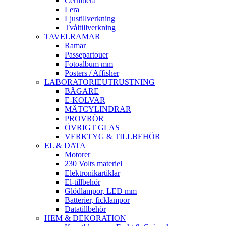
Cernitlera
Lera
Ljustillverkning
Tvåltillverkning
TAVELRAMAR
Ramar
Passepartouer
Fotoalbum mm
Posters / Affisher
LABORATORIEUTRUSTNING
BÄGARE
E-KOLVAR
MÄTCYLINDRAR
PROVRÖR
ÖVRIGT GLAS
VERKTYG & TILLBEHÖR
EL & DATA
Motorer
230 Volts materiel
Elektronikartiklar
El-tillbehör
Glödlampor, LED mm
Batterier, ficklampor
Datatillbehör
HEM & DEKORATION