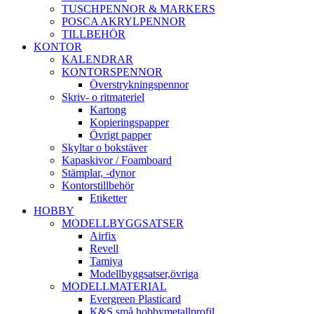
TUSCHPENNOR & MARKERS
POSCA AKRYLPENNOR
TILLBEHÖR
KONTOR
KALENDRAR
KONTORSPENNOR
Överstrykningspennor
Skriv- o ritmateriel
Kartong
Kopieringspapper
Övrigt papper
Skyltar o bokstäver
Kapaskivor / Foamboard
Stämplar, -dynor
Kontorstillbehör
Etiketter
HOBBY
MODELLBYGGSATSER
Airfix
Revell
Tamiya
Modellbyggsatser,övriga
MODELLMATERIAL
Evergreen Plasticard
K&S små hobbymetallprofil