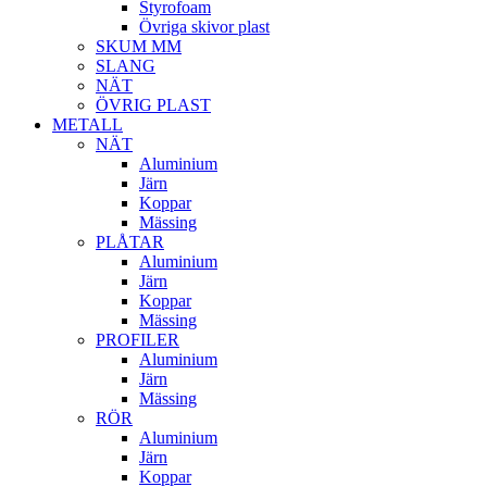
Styrofoam
Övriga skivor plast
SKUM MM
SLANG
NÄT
ÖVRIG PLAST
METALL
NÄT
Aluminium
Järn
Koppar
Mässing
PLÅTAR
Aluminium
Järn
Koppar
Mässing
PROFILER
Aluminium
Järn
Mässing
RÖR
Aluminium
Järn
Koppar