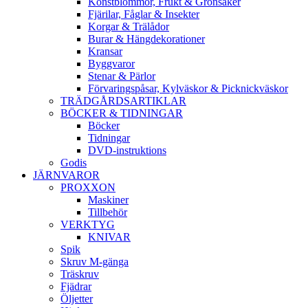
Konstblommor, Frukt & Grönsaker
Fjärilar, Fåglar & Insekter
Korgar & Trälådor
Burar & Hängdekorationer
Kransar
Byggvaror
Stenar & Pärlor
Förvaringspåsar, Kylväskor & Picknickväskor
TRÄDGÅRDSARTIKLAR
BÖCKER & TIDNINGAR
Böcker
Tidningar
DVD-instruktions
Godis
JÄRNVAROR
PROXXON
Maskiner
Tillbehör
VERKTYG
KNIVAR
Spik
Skruv M-gänga
Träskruv
Fjädrar
Öljetter