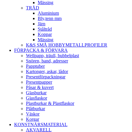
Mässing
TRÅD
Aluminium
Bly,tenn mm
Järn
Ståltråd
Koppar
Mässing
K&S SMÅ HOBBYMETALLPROFILER
FÖRPACKA & FÖRVARA
Wellpapp, träull, bubbelplast
Snören, band, adresser
Papptuber
Kartonger, askar, lådor
Presentförpackningar
Presentpapper
Påsar & kuvert
Glasburkar
Glasflaskor
Plastburkar & Plastflaskor
Plåtburkar
Väskor
Korgar
KONSTNÄRSMATERIAL
AKVARELL