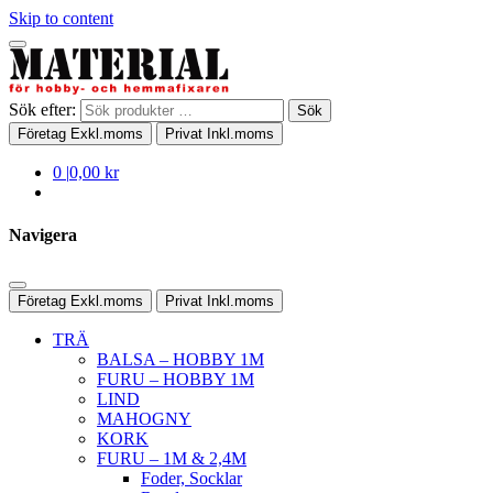
Skip to content
Sök efter:
Sök
Företag
Exkl.moms
Privat
Inkl.moms
0
|
0,00 kr
Navigera
Företag
Exkl.moms
Privat
Inkl.moms
TRÄ
BALSA – HOBBY 1M
FURU – HOBBY 1M
LIND
MAHOGNY
KORK
FURU – 1M & 2,4M
Foder, Socklar