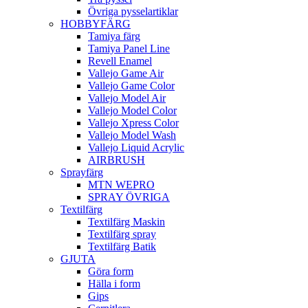
Övriga pysselartiklar
HOBBYFÄRG
Tamiya färg
Tamiya Panel Line
Revell Enamel
Vallejo Game Air
Vallejo Game Color
Vallejo Model Air
Vallejo Model Color
Vallejo Xpress Color
Vallejo Model Wash
Vallejo Liquid Acrylic
AIRBRUSH
Sprayfärg
MTN WEPRO
SPRAY ÖVRIGA
Textilfärg
Textilfärg Maskin
Textilfärg spray
Textilfärg Batik
GJUTA
Göra form
Hälla i form
Gips