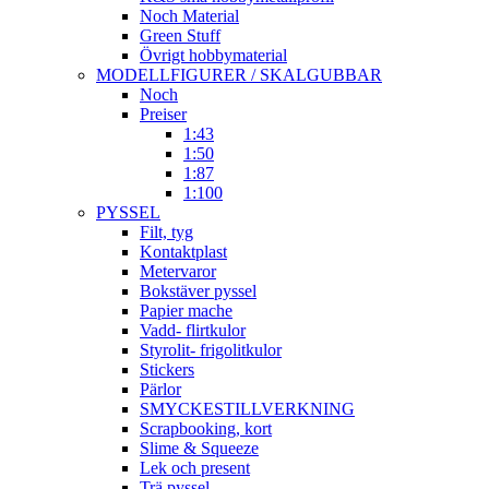
Noch Material
Green Stuff
Övrigt hobbymaterial
MODELLFIGURER / SKALGUBBAR
Noch
Preiser
1:43
1:50
1:87
1:100
PYSSEL
Filt, tyg
Kontaktplast
Metervaror
Bokstäver pyssel
Papier mache
Vadd- flirtkulor
Styrolit- frigolitkulor
Stickers
Pärlor
SMYCKESTILLVERKNING
Scrapbooking, kort
Slime & Squeeze
Lek och present
Trä pyssel