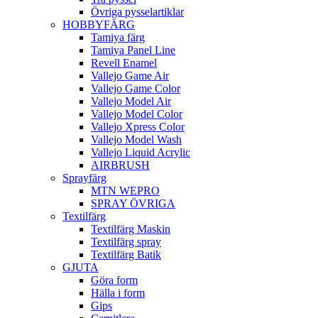
Övriga pysselartiklar
HOBBYFÄRG
Tamiya färg
Tamiya Panel Line
Revell Enamel
Vallejo Game Air
Vallejo Game Color
Vallejo Model Air
Vallejo Model Color
Vallejo Xpress Color
Vallejo Model Wash
Vallejo Liquid Acrylic
AIRBRUSH
Sprayfärg
MTN WEPRO
SPRAY ÖVRIGA
Textilfärg
Textilfärg Maskin
Textilfärg spray
Textilfärg Batik
GJUTA
Göra form
Hälla i form
Gips