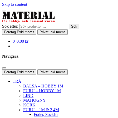
Skip to content
Sök efter:
Sök
Företag
Exkl.moms
Privat
Inkl.moms
0
|
0,00 kr
Navigera
Företag
Exkl.moms
Privat
Inkl.moms
TRÄ
BALSA – HOBBY 1M
FURU – HOBBY 1M
LIND
MAHOGNY
KORK
FURU – 1M & 2,4M
Foder, Socklar