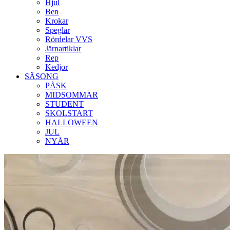
Hjul
Ben
Krokar
Speglar
Rördelar VVS
Järnartiklar
Rep
Kedjor
SÄSONG
PÅSK
MIDSOMMAR
STUDENT
SKOLSTART
HALLOWEEN
JUL
NYÅR