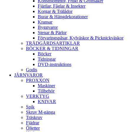
Konstblommor, Frukt & Grönsaker
Fjärilar, Fåglar & Insekter
Korgar & Trälådor
Burar & Hängdekorationer
Kransar
Byggvaror
Stenar & Pärlor
Förvaringspåsar, Kylväskor & Picknickväskor
TRÄDGÅRDSARTIKLAR
BÖCKER & TIDNINGAR
Böcker
Tidningar
DVD-instruktions
Godis
JÄRNVAROR
PROXXON
Maskiner
Tillbehör
VERKTYG
KNIVAR
Spik
Skruv M-gänga
Träskruv
Fjädrar
Öljetter