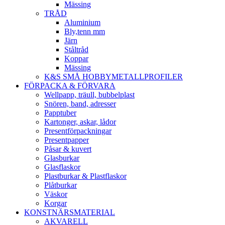
Mässing
TRÅD
Aluminium
Bly,tenn mm
Järn
Ståltråd
Koppar
Mässing
K&S SMÅ HOBBYMETALLPROFILER
FÖRPACKA & FÖRVARA
Wellpapp, träull, bubbelplast
Snören, band, adresser
Papptuber
Kartonger, askar, lådor
Presentförpackningar
Presentpapper
Påsar & kuvert
Glasburkar
Glasflaskor
Plastburkar & Plastflaskor
Plåtburkar
Väskor
Korgar
KONSTNÄRSMATERIAL
AKVARELL