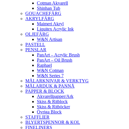
Cotman Akvarell
Shinhan Tub
GOUACHEFÄRG
AKRYLFÄRG
Maimeri Akryl
Liquitex Acrylic Ink
OLJEFÄRG
W&N Artisan
PASTELL
PENSLAR
PanArt – Acrylic Brush
PanArt – Oil Brush
Raphael
W&N Cotman
W&N Series 7
MÅLARKNIVAR & VERKTYG
MÅLARDUK & PANNÅ
PAPPER & BLOCK
Akvarellpapper/Ark
Skiss & Ritblock
Skiss & Ritböcker
Övriga Block
STAFFLIER
BLYERTSPENNOR & KOL
FINELINERS