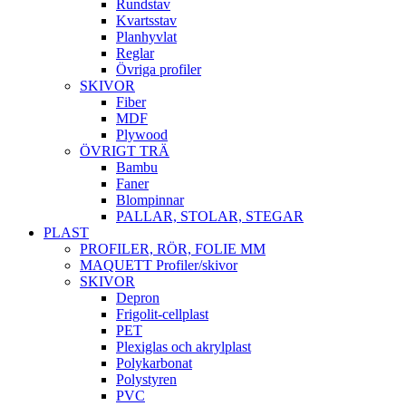
Rundstav
Kvartsstav
Planhyvlat
Reglar
Övriga profiler
SKIVOR
Fiber
MDF
Plywood
ÖVRIGT TRÄ
Bambu
Faner
Blompinnar
PALLAR, STOLAR, STEGAR
PLAST
PROFILER, RÖR, FOLIE MM
MAQUETT Profiler/skivor
SKIVOR
Depron
Frigolit-cellplast
PET
Plexiglas och akrylplast
Polykarbonat
Polystyren
PVC