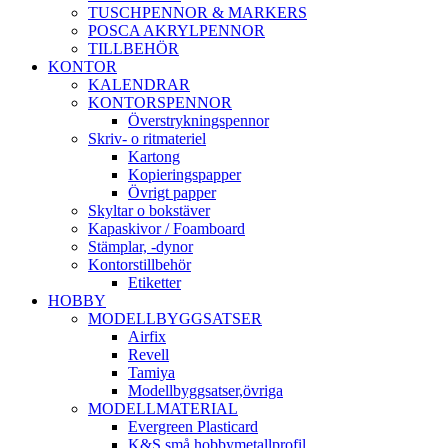
TUSCHPENNOR & MARKERS
POSCA AKRYLPENNOR
TILLBEHÖR
KONTOR
KALENDRAR
KONTORSPENNOR
Överstrykningspennor
Skriv- o ritmateriel
Kartong
Kopieringspapper
Övrigt papper
Skyltar o bokstäver
Kapaskivor / Foamboard
Stämplar, -dynor
Kontorstillbehör
Etiketter
HOBBY
MODELLBYGGSATSER
Airfix
Revell
Tamiya
Modellbyggsatser,övriga
MODELLMATERIAL
Evergreen Plasticard
K&S små hobbymetallprofil