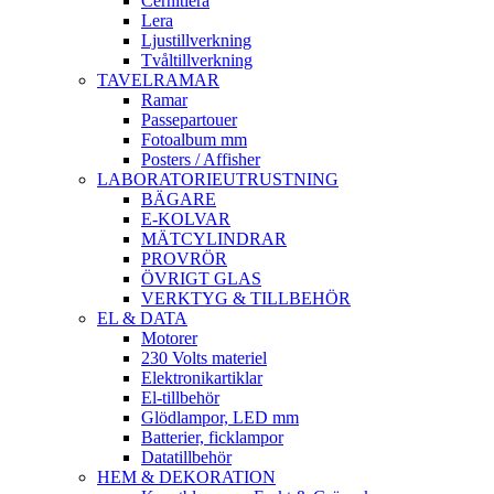
Cernitlera
Lera
Ljustillverkning
Tvåltillverkning
TAVELRAMAR
Ramar
Passepartouer
Fotoalbum mm
Posters / Affisher
LABORATORIEUTRUSTNING
BÄGARE
E-KOLVAR
MÄTCYLINDRAR
PROVRÖR
ÖVRIGT GLAS
VERKTYG & TILLBEHÖR
EL & DATA
Motorer
230 Volts materiel
Elektronikartiklar
El-tillbehör
Glödlampor, LED mm
Batterier, ficklampor
Datatillbehör
HEM & DEKORATION