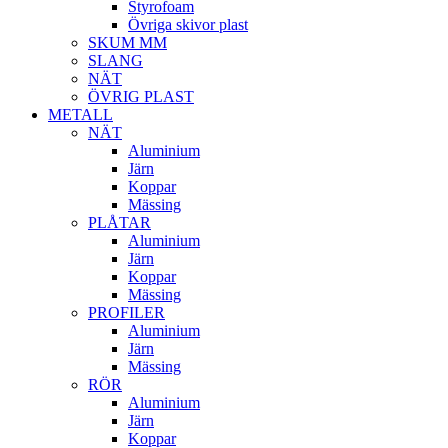
Styrofoam
Övriga skivor plast
SKUM MM
SLANG
NÄT
ÖVRIG PLAST
METALL
NÄT
Aluminium
Järn
Koppar
Mässing
PLÅTAR
Aluminium
Järn
Koppar
Mässing
PROFILER
Aluminium
Järn
Mässing
RÖR
Aluminium
Järn
Koppar