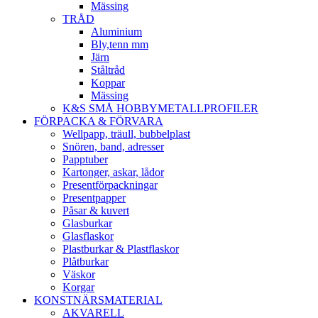
Mässing
TRÅD
Aluminium
Bly,tenn mm
Järn
Ståltråd
Koppar
Mässing
K&S SMÅ HOBBYMETALLPROFILER
FÖRPACKA & FÖRVARA
Wellpapp, träull, bubbelplast
Snören, band, adresser
Papptuber
Kartonger, askar, lådor
Presentförpackningar
Presentpapper
Påsar & kuvert
Glasburkar
Glasflaskor
Plastburkar & Plastflaskor
Plåtburkar
Väskor
Korgar
KONSTNÄRSMATERIAL
AKVARELL