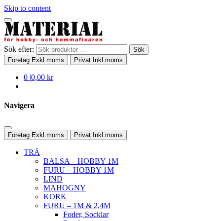
Skip to content
Sök efter:
Sök
Företag
Exkl.moms
Privat
Inkl.moms
0
|
0,00 kr
Navigera
Företag
Exkl.moms
Privat
Inkl.moms
TRÄ
BALSA – HOBBY 1M
FURU – HOBBY 1M
LIND
MAHOGNY
KORK
FURU – 1M & 2,4M
Foder, Socklar