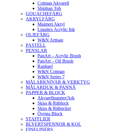
Cotman Akvarell
Shinhan Tub
GOUACHEFÄRG
AKRYLFÄRG
Maimeri Akryl
Liquitex Acrylic Ink
OLJEFÄRG
W&N Artisan
PASTELL
PENSLAR
PanArt – Acrylic Brush
PanArt – Oil Brush
Raphael
W&N Cotman
W&N Series 7
MÅLARKNIVAR & VERKTYG
MÅLARDUK & PANNÅ
PAPPER & BLOCK
Akvarellpapper/Ark
Skiss & Ritblock
Skiss & Ritböcker
Övriga Block
STAFFLIER
BLYERTSPENNOR & KOL
FINELINERS