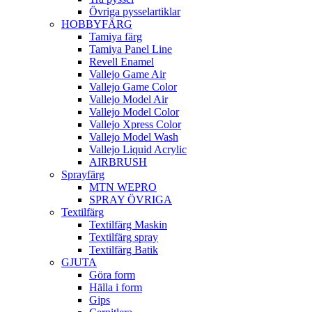
Övriga pysselartiklar
HOBBYFÄRG
Tamiya färg
Tamiya Panel Line
Revell Enamel
Vallejo Game Air
Vallejo Game Color
Vallejo Model Air
Vallejo Model Color
Vallejo Xpress Color
Vallejo Model Wash
Vallejo Liquid Acrylic
AIRBRUSH
Sprayfärg
MTN WEPRO
SPRAY ÖVRIGA
Textilfärg
Textilfärg Maskin
Textilfärg spray
Textilfärg Batik
GJUTA
Göra form
Hälla i form
Gips