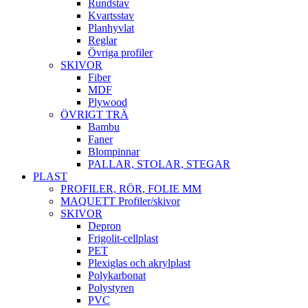
Rundstav
Kvartsstav
Planhyvlat
Reglar
Övriga profiler
SKIVOR
Fiber
MDF
Plywood
ÖVRIGT TRÄ
Bambu
Faner
Blompinnar
PALLAR, STOLAR, STEGAR
PLAST
PROFILER, RÖR, FOLIE MM
MAQUETT Profiler/skivor
SKIVOR
Depron
Frigolit-cellplast
PET
Plexiglas och akrylplast
Polykarbonat
Polystyren
PVC