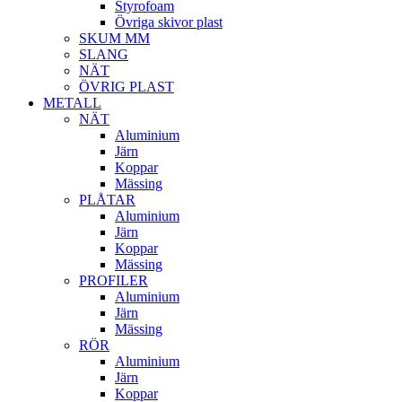
Styrofoam
Övriga skivor plast
SKUM MM
SLANG
NÄT
ÖVRIG PLAST
METALL
NÄT
Aluminium
Järn
Koppar
Mässing
PLÅTAR
Aluminium
Järn
Koppar
Mässing
PROFILER
Aluminium
Järn
Mässing
RÖR
Aluminium
Järn
Koppar