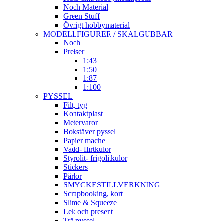
Noch Material
Green Stuff
Övrigt hobbymaterial
MODELLFIGURER / SKALGUBBAR
Noch
Preiser
1:43
1:50
1:87
1:100
PYSSEL
Filt, tyg
Kontaktplast
Metervaror
Bokstäver pyssel
Papier mache
Vadd- flirtkulor
Styrolit- frigolitkulor
Stickers
Pärlor
SMYCKESTILLVERKNING
Scrapbooking, kort
Slime & Squeeze
Lek och present
Trä pyssel