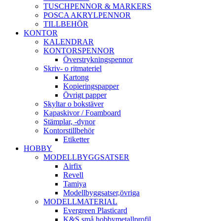
TUSCHPENNOR & MARKERS
POSCA AKRYLPENNOR
TILLBEHÖR
KONTOR
KALENDRAR
KONTORSPENNOR
Överstrykningspennor
Skriv- o ritmateriel
Kartong
Kopieringspapper
Övrigt papper
Skyltar o bokstäver
Kapaskivor / Foamboard
Stämplar, -dynor
Kontorstillbehör
Etiketter
HOBBY
MODELLBYGGSATSER
Airfix
Revell
Tamiya
Modellbyggsatser,övriga
MODELLMATERIAL
Evergreen Plasticard
K&S små hobbymetallprofil