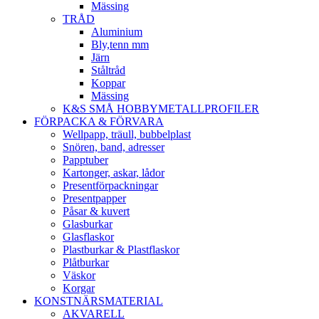
Mässing
TRÅD
Aluminium
Bly,tenn mm
Järn
Ståltråd
Koppar
Mässing
K&S SMÅ HOBBYMETALLPROFILER
FÖRPACKA & FÖRVARA
Wellpapp, träull, bubbelplast
Snören, band, adresser
Papptuber
Kartonger, askar, lådor
Presentförpackningar
Presentpapper
Påsar & kuvert
Glasburkar
Glasflaskor
Plastburkar & Plastflaskor
Plåtburkar
Väskor
Korgar
KONSTNÄRSMATERIAL
AKVARELL