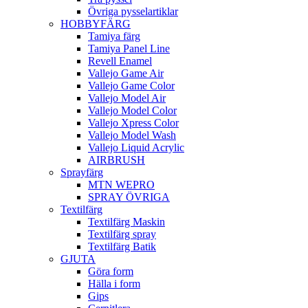
Övriga pysselartiklar
HOBBYFÄRG
Tamiya färg
Tamiya Panel Line
Revell Enamel
Vallejo Game Air
Vallejo Game Color
Vallejo Model Air
Vallejo Model Color
Vallejo Xpress Color
Vallejo Model Wash
Vallejo Liquid Acrylic
AIRBRUSH
Sprayfärg
MTN WEPRO
SPRAY ÖVRIGA
Textilfärg
Textilfärg Maskin
Textilfärg spray
Textilfärg Batik
GJUTA
Göra form
Hälla i form
Gips