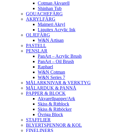
Cotman Akvarell
Shinhan Tub
GOUACHEFÄRG
AKRYLFÄRG
Maimeri Akryl
Liquitex Acrylic Ink
OLJEFÄRG
W&N Artisan
PASTELL
PENSLAR
PanArt – Acrylic Brush
PanArt – Oil Brush
Raphael
W&N Cotman
W&N Series 7
MÅLARKNIVAR & VERKTYG
MÅLARDUK & PANNÅ
PAPPER & BLOCK
Akvarellpapper/Ark
Skiss & Ritblock
Skiss & Ritböcker
Övriga Block
STAFFLIER
BLYERTSPENNOR & KOL
FINELINERS