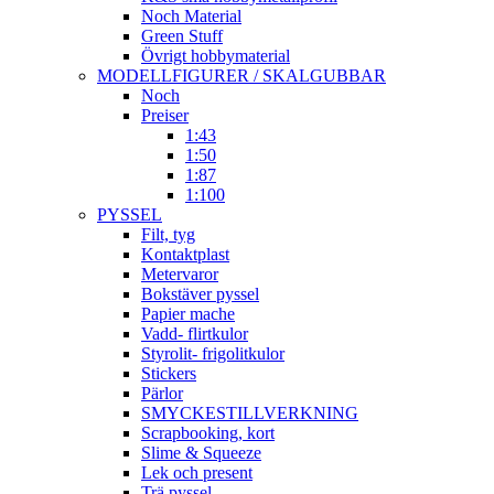
Noch Material
Green Stuff
Övrigt hobbymaterial
MODELLFIGURER / SKALGUBBAR
Noch
Preiser
1:43
1:50
1:87
1:100
PYSSEL
Filt, tyg
Kontaktplast
Metervaror
Bokstäver pyssel
Papier mache
Vadd- flirtkulor
Styrolit- frigolitkulor
Stickers
Pärlor
SMYCKESTILLVERKNING
Scrapbooking, kort
Slime & Squeeze
Lek och present
Trä pyssel