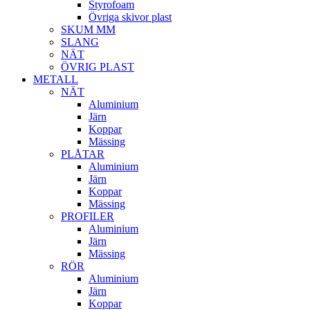
Styrofoam
Övriga skivor plast
SKUM MM
SLANG
NÄT
ÖVRIG PLAST
METALL
NÄT
Aluminium
Järn
Koppar
Mässing
PLÅTAR
Aluminium
Järn
Koppar
Mässing
PROFILER
Aluminium
Järn
Mässing
RÖR
Aluminium
Järn
Koppar