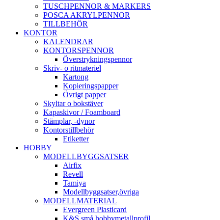
TUSCHPENNOR & MARKERS
POSCA AKRYLPENNOR
TILLBEHÖR
KONTOR
KALENDRAR
KONTORSPENNOR
Överstrykningspennor
Skriv- o ritmateriel
Kartong
Kopieringspapper
Övrigt papper
Skyltar o bokstäver
Kapaskivor / Foamboard
Stämplar, -dynor
Kontorstillbehör
Etiketter
HOBBY
MODELLBYGGSATSER
Airfix
Revell
Tamiya
Modellbyggsatser,övriga
MODELLMATERIAL
Evergreen Plasticard
K&S små hobbymetallprofil