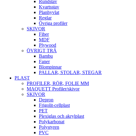
Rundstav
Kvartsstav
Planhyvlat
Reglar
Övriga profiler
SKIVOR
Fiber
MDF
Plywood
ÖVRIGT TRÄ
Bambu
Faner
Blompinnar
PALLAR, STOLAR, STEGAR
PLAST
PROFILER, RÖR, FOLIE MM
MAQUETT Profiler/skivor
SKIVOR
Depron
Frigolit-cellplast
PET
Plexiglas och akrylplast
Polykarbonat
Polystyren
PVC