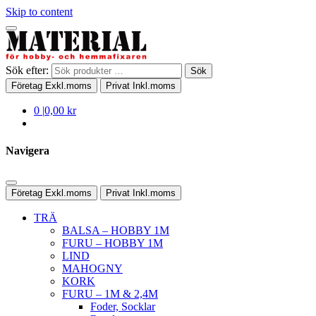
Skip to content
Sök efter:
Sök
Företag
Exkl.moms
Privat
Inkl.moms
0
|
0,00 kr
Navigera
Företag
Exkl.moms
Privat
Inkl.moms
TRÄ
BALSA – HOBBY 1M
FURU – HOBBY 1M
LIND
MAHOGNY
KORK
FURU – 1M & 2,4M
Foder, Socklar