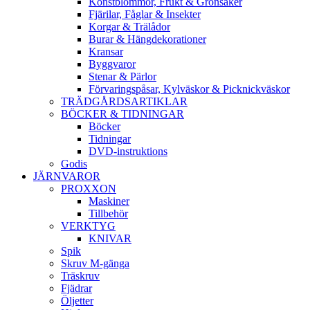
Konstblommor, Frukt & Grönsaker
Fjärilar, Fåglar & Insekter
Korgar & Trälådor
Burar & Hängdekorationer
Kransar
Byggvaror
Stenar & Pärlor
Förvaringspåsar, Kylväskor & Picknickväskor
TRÄDGÅRDSARTIKLAR
BÖCKER & TIDNINGAR
Böcker
Tidningar
DVD-instruktions
Godis
JÄRNVAROR
PROXXON
Maskiner
Tillbehör
VERKTYG
KNIVAR
Spik
Skruv M-gänga
Träskruv
Fjädrar
Öljetter