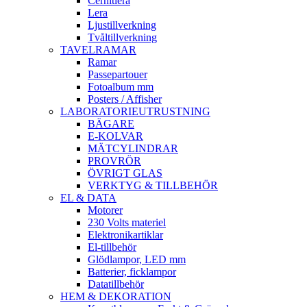
Cernitlera
Lera
Ljustillverkning
Tvåltillverkning
TAVELRAMAR
Ramar
Passepartouer
Fotoalbum mm
Posters / Affisher
LABORATORIEUTRUSTNING
BÄGARE
E-KOLVAR
MÄTCYLINDRAR
PROVRÖR
ÖVRIGT GLAS
VERKTYG & TILLBEHÖR
EL & DATA
Motorer
230 Volts materiel
Elektronikartiklar
El-tillbehör
Glödlampor, LED mm
Batterier, ficklampor
Datatillbehör
HEM & DEKORATION