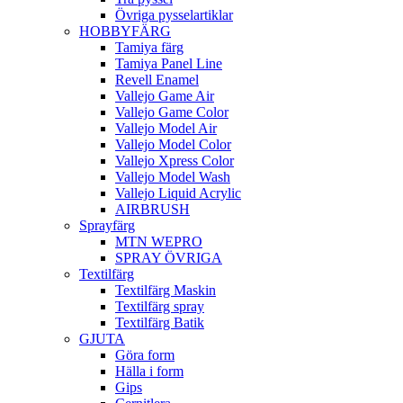
Övriga pysselartiklar
HOBBYFÄRG
Tamiya färg
Tamiya Panel Line
Revell Enamel
Vallejo Game Air
Vallejo Game Color
Vallejo Model Air
Vallejo Model Color
Vallejo Xpress Color
Vallejo Model Wash
Vallejo Liquid Acrylic
AIRBRUSH
Sprayfärg
MTN WEPRO
SPRAY ÖVRIGA
Textilfärg
Textilfärg Maskin
Textilfärg spray
Textilfärg Batik
GJUTA
Göra form
Hälla i form
Gips