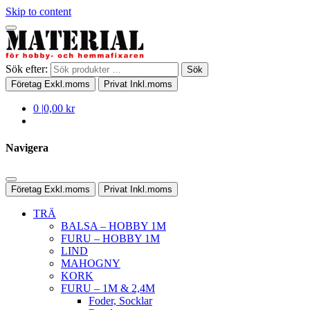
Skip to content
Sök efter:
Sök
Företag
Exkl.moms
Privat
Inkl.moms
0
|
0,00 kr
Navigera
Företag
Exkl.moms
Privat
Inkl.moms
TRÄ
BALSA – HOBBY 1M
FURU – HOBBY 1M
LIND
MAHOGNY
KORK
FURU – 1M & 2,4M
Foder, Socklar