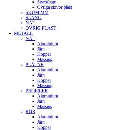
Styrofoam
Övriga skivor plast
SKUM MM
SLANG
NÄT
ÖVRIG PLAST
METALL
NÄT
Aluminium
Järn
Koppar
Mässing
PLÅTAR
Aluminium
Järn
Koppar
Mässing
PROFILER
Aluminium
Järn
Mässing
RÖR
Aluminium
Järn
Koppar