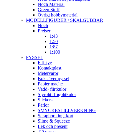
Noch Material
Green Stuff
Övrigt hobbymaterial
MODELLFIGURER / SKALGUBBAR
Noch
Preiser
1:43
1:50
1:87
1:100
PYSSEL
Filt, tyg
Kontaktplast
Metervaror
Bokstäver pyssel
Papier mache
Vadd- flirtkulor
Styrolit- frigolitkulor
Stickers
Pärlor
SMYCKESTILLVERKNING
Scrapbooking, kort
Slime & Squeeze
Lek och present
Trä pyssel