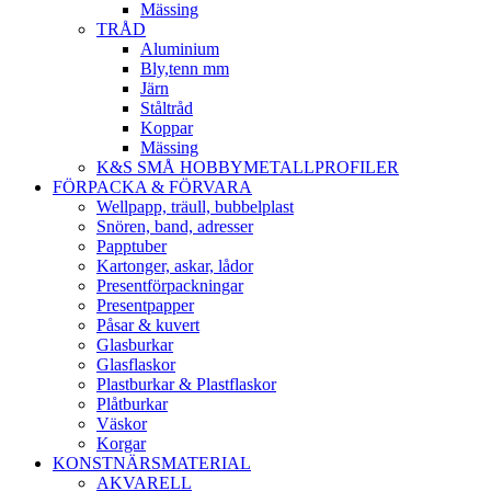
Mässing
TRÅD
Aluminium
Bly,tenn mm
Järn
Ståltråd
Koppar
Mässing
K&S SMÅ HOBBYMETALLPROFILER
FÖRPACKA & FÖRVARA
Wellpapp, träull, bubbelplast
Snören, band, adresser
Papptuber
Kartonger, askar, lådor
Presentförpackningar
Presentpapper
Påsar & kuvert
Glasburkar
Glasflaskor
Plastburkar & Plastflaskor
Plåtburkar
Väskor
Korgar
KONSTNÄRSMATERIAL
AKVARELL