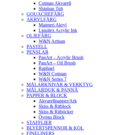
Cotman Akvarell
Shinhan Tub
GOUACHEFÄRG
AKRYLFÄRG
Maimeri Akryl
Liquitex Acrylic Ink
OLJEFÄRG
W&N Artisan
PASTELL
PENSLAR
PanArt – Acrylic Brush
PanArt – Oil Brush
Raphael
W&N Cotman
W&N Series 7
MÅLARKNIVAR & VERKTYG
MÅLARDUK & PANNÅ
PAPPER & BLOCK
Akvarellpapper/Ark
Skiss & Ritblock
Skiss & Ritböcker
Övriga Block
STAFFLIER
BLYERTSPENNOR & KOL
FINELINERS