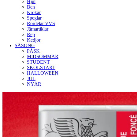
Hjul
Ben
Krokar
Speglar
Rördelar VVS
Järnartiklar
Rep
Kedjor
SÄSONG
PÅSK
MIDSOMMAR
STUDENT
SKOLSTART
HALLOWEEN
JUL
NYÅR