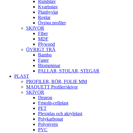
Rundstav
Kvartsstav
Planhyvlat
Reglar
Övriga profiler
SKIVOR
Fiber
MDF
Plywood
ÖVRIGT TRÄ
Bambu
Faner
Blompinnar
PALLAR, STOLAR, STEGAR
PLAST
PROFILER, RÖR, FOLIE MM
MAQUETT Profiler/skivor
SKIVOR
Depron
Frigolit-cellplast
PET
Plexiglas och akrylplast
Polykarbonat
Polystyren
PVC