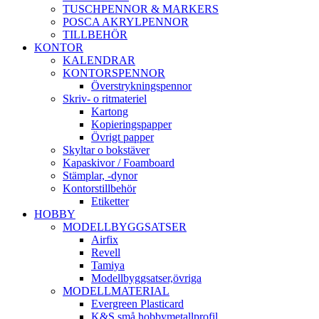
TUSCHPENNOR & MARKERS
POSCA AKRYLPENNOR
TILLBEHÖR
KONTOR
KALENDRAR
KONTORSPENNOR
Överstrykningspennor
Skriv- o ritmateriel
Kartong
Kopieringspapper
Övrigt papper
Skyltar o bokstäver
Kapaskivor / Foamboard
Stämplar, -dynor
Kontorstillbehör
Etiketter
HOBBY
MODELLBYGGSATSER
Airfix
Revell
Tamiya
Modellbyggsatser,övriga
MODELLMATERIAL
Evergreen Plasticard
K&S små hobbymetallprofil