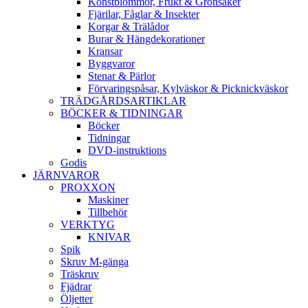
Konstblommor, Frukt & Grönsaker
Fjärilar, Fåglar & Insekter
Korgar & Trälådor
Burar & Hängdekorationer
Kransar
Byggvaror
Stenar & Pärlor
Förvaringspåsar, Kylväskor & Picknickväskor
TRÄDGÅRDSARTIKLAR
BÖCKER & TIDNINGAR
Böcker
Tidningar
DVD-instruktions
Godis
JÄRNVAROR
PROXXON
Maskiner
Tillbehör
VERKTYG
KNIVAR
Spik
Skruv M-gänga
Träskruv
Fjädrar
Öljetter