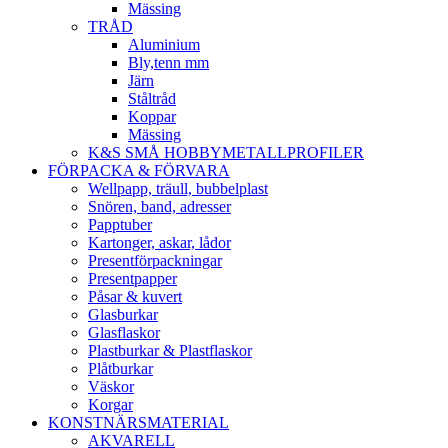
Mässing
TRÅD
Aluminium
Bly,tenn mm
Järn
Ståltråd
Koppar
Mässing
K&S SMÅ HOBBYMETALLPROFILER
FÖRPACKA & FÖRVARA
Wellpapp, träull, bubbelplast
Snören, band, adresser
Papptuber
Kartonger, askar, lådor
Presentförpackningar
Presentpapper
Påsar & kuvert
Glasburkar
Glasflaskor
Plastburkar & Plastflaskor
Plåtburkar
Väskor
Korgar
KONSTNÄRSMATERIAL
AKVARELL