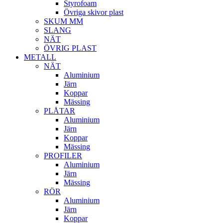
Styrofoam
Övriga skivor plast
SKUM MM
SLANG
NÄT
ÖVRIG PLAST
METALL
NÄT
Aluminium
Järn
Koppar
Mässing
PLÅTAR
Aluminium
Järn
Koppar
Mässing
PROFILER
Aluminium
Järn
Mässing
RÖR
Aluminium
Järn
Koppar