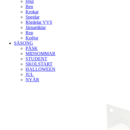
Hjul
Ben
Krokar
Speglar
Rördelar VVS
Järnartiklar
Rep
Kedjor
SÄSONG
PÅSK
MIDSOMMAR
STUDENT
SKOLSTART
HALLOWEEN
JUL
NYÅR