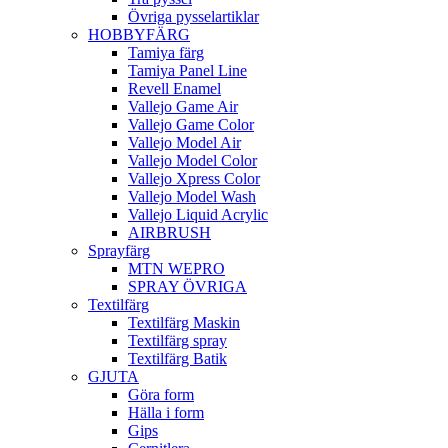
Övriga pysselartiklar
HOBBYFÄRG
Tamiya färg
Tamiya Panel Line
Revell Enamel
Vallejo Game Air
Vallejo Game Color
Vallejo Model Air
Vallejo Model Color
Vallejo Xpress Color
Vallejo Model Wash
Vallejo Liquid Acrylic
AIRBRUSH
Sprayfärg
MTN WEPRO
SPRAY ÖVRIGA
Textilfärg
Textilfärg Maskin
Textilfärg spray
Textilfärg Batik
GJUTA
Göra form
Hälla i form
Gips