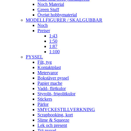
Noch Material
Green Stuff
Övrigt hobbymaterial
MODELLFIGURER / SKALGUBBAR
Noch
Preiser
1:43
1:50
1:87
1:100
PYSSEL
Filt, tyg
Kontaktplast
Metervaror
Bokstäver pyssel
Papier mache
Vadd- flirtkulor
Styrolit- frigolitkulor
Stickers
Pärlor
SMYCKESTILLVERKNING
Scrapbooking, kort
Slime & Squeeze
Lek och present
Trä pyssel