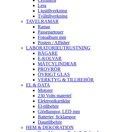
Cernitlera
Lera
Ljustillverkning
Tvåltillverkning
TAVELRAMAR
Ramar
Passepartouer
Fotoalbum mm
Posters / Affisher
LABORATORIEUTRUSTNING
BÄGARE
E-KOLVAR
MÄTCYLINDRAR
PROVRÖR
ÖVRIGT GLAS
VERKTYG & TILLBEHÖR
EL & DATA
Motorer
230 Volts materiel
Elektronikartiklar
El-tillbehör
Glödlampor, LED mm
Batterier, ficklampor
Datatillbehör
HEM & DEKORATION