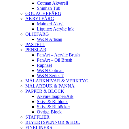
Cotman Akvarell
Shinhan Tub
GOUACHEFÄRG
AKRYLFÄRG
Maimeri Akryl
Liquitex Acrylic Ink
OLJEFÄRG
W&N Artisan
PASTELL
PENSLAR
PanArt – Acrylic Brush
PanArt – Oil Brush
Raphael
W&N Cotman
W&N Series 7
MÅLARKNIVAR & VERKTYG
MÅLARDUK & PANNÅ
PAPPER & BLOCK
Akvarellpapper/Ark
Skiss & Ritblock
Skiss & Ritböcker
Övriga Block
STAFFLIER
BLYERTSPENNOR & KOL
FINELINERS