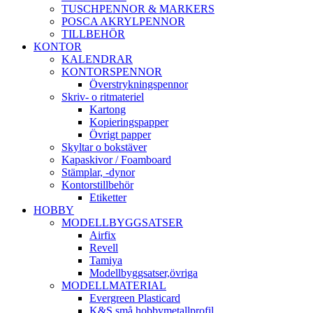
TUSCHPENNOR & MARKERS
POSCA AKRYLPENNOR
TILLBEHÖR
KONTOR
KALENDRAR
KONTORSPENNOR
Överstrykningspennor
Skriv- o ritmateriel
Kartong
Kopieringspapper
Övrigt papper
Skyltar o bokstäver
Kapaskivor / Foamboard
Stämplar, -dynor
Kontorstillbehör
Etiketter
HOBBY
MODELLBYGGSATSER
Airfix
Revell
Tamiya
Modellbyggsatser,övriga
MODELLMATERIAL
Evergreen Plasticard
K&S små hobbymetallprofil