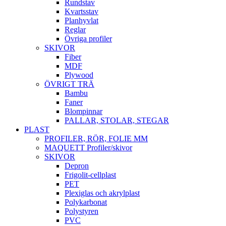
Rundstav
Kvartsstav
Planhyvlat
Reglar
Övriga profiler
SKIVOR
Fiber
MDF
Plywood
ÖVRIGT TRÄ
Bambu
Faner
Blompinnar
PALLAR, STOLAR, STEGAR
PLAST
PROFILER, RÖR, FOLIE MM
MAQUETT Profiler/skivor
SKIVOR
Depron
Frigolit-cellplast
PET
Plexiglas och akrylplast
Polykarbonat
Polystyren
PVC