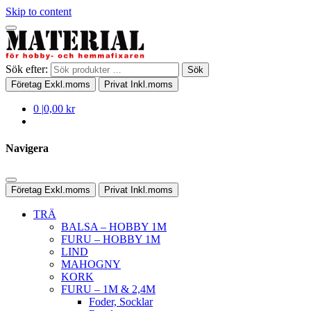
Skip to content
Sök efter:
Sök
Företag
Exkl.moms
Privat
Inkl.moms
0
|
0,00 kr
Navigera
Företag
Exkl.moms
Privat
Inkl.moms
TRÄ
BALSA – HOBBY 1M
FURU – HOBBY 1M
LIND
MAHOGNY
KORK
FURU – 1M & 2,4M
Foder, Socklar