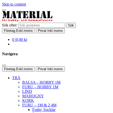
Skip to content
Sök efter:
Sök
Företag
Exkl.moms
Privat
Inkl.moms
0
|
0,00 kr
Navigera
Företag
Exkl.moms
Privat
Inkl.moms
TRÄ
BALSA – HOBBY 1M
FURU – HOBBY 1M
LIND
MAHOGNY
KORK
FURU – 1M & 2,4M
Foder, Socklar