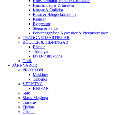
Konstblommor, Frukt & Grönsaker
Fjärilar, Fåglar & Insekter
Korgar & Trälådor
Burar & Hängdekorationer
Kransar
Byggvaror
Stenar & Pärlor
Förvaringspåsar, Kylväskor & Picknickväskor
TRÄDGÅRDSARTIKLAR
BÖCKER & TIDNINGAR
Böcker
Tidningar
DVD-instruktions
Godis
JÄRNVAROR
PROXXON
Maskiner
Tillbehör
VERKTYG
KNIVAR
Spik
Skruv M-gänga
Träskruv
Fjädrar
Öljetter