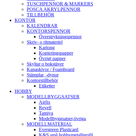
TUSCHPENNOR & MARKERS
POSCA AKRYLPENNOR
TILLBEHÖR
KONTOR
KALENDRAR
KONTORSPENNOR
Överstrykningspennor
Skriv- o ritmateriel
Kartong
Kopieringspapper
Övrigt papper
Skyltar o bokstäver
Kapaskivor / Foamboard
Stämplar, -dynor
Kontorstillbehör
Etiketter
HOBBY
MODELLBYGGSATSER
Airfix
Revell
Tamiya
Modellbyggsatser,övriga
MODELLMATERIAL
Evergreen Plasticard
K&S små hobbymetallprofil