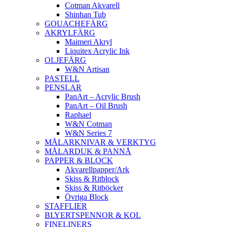
Cotman Akvarell
Shinhan Tub
GOUACHEFÄRG
AKRYLFÄRG
Maimeri Akryl
Liquitex Acrylic Ink
OLJEFÄRG
W&N Artisan
PASTELL
PENSLAR
PanArt – Acrylic Brush
PanArt – Oil Brush
Raphael
W&N Cotman
W&N Series 7
MÅLARKNIVAR & VERKTYG
MÅLARDUK & PANNÅ
PAPPER & BLOCK
Akvarellpapper/Ark
Skiss & Ritblock
Skiss & Ritböcker
Övriga Block
STAFFLIER
BLYERTSPENNOR & KOL
FINELINERS