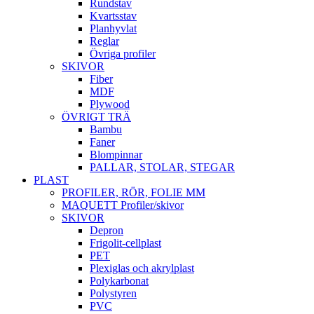
Rundstav
Kvartsstav
Planhyvlat
Reglar
Övriga profiler
SKIVOR
Fiber
MDF
Plywood
ÖVRIGT TRÄ
Bambu
Faner
Blompinnar
PALLAR, STOLAR, STEGAR
PLAST
PROFILER, RÖR, FOLIE MM
MAQUETT Profiler/skivor
SKIVOR
Depron
Frigolit-cellplast
PET
Plexiglas och akrylplast
Polykarbonat
Polystyren
PVC