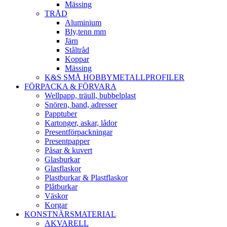
Mässing
TRÅD
Aluminium
Bly,tenn mm
Järn
Ståltråd
Koppar
Mässing
K&S SMÅ HOBBYMETALLPROFILER
FÖRPACKA & FÖRVARA
Wellpapp, träull, bubbelplast
Snören, band, adresser
Papptuber
Kartonger, askar, lådor
Presentförpackningar
Presentpapper
Påsar & kuvert
Glasburkar
Glasflaskor
Plastburkar & Plastflaskor
Plåtburkar
Väskor
Korgar
KONSTNÄRSMATERIAL
AKVARELL