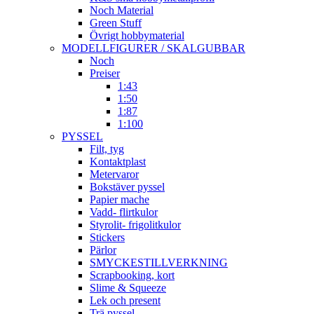
Noch Material
Green Stuff
Övrigt hobbymaterial
MODELLFIGURER / SKALGUBBAR
Noch
Preiser
1:43
1:50
1:87
1:100
PYSSEL
Filt, tyg
Kontaktplast
Metervaror
Bokstäver pyssel
Papier mache
Vadd- flirtkulor
Styrolit- frigolitkulor
Stickers
Pärlor
SMYCKESTILLVERKNING
Scrapbooking, kort
Slime & Squeeze
Lek och present
Trä pyssel