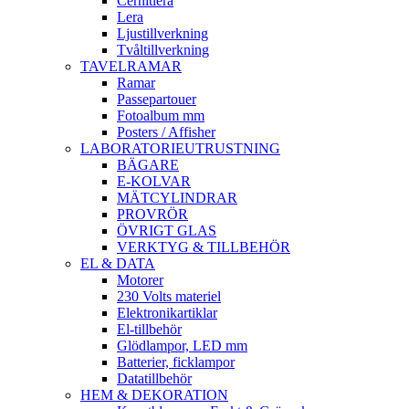
Cernitlera
Lera
Ljustillverkning
Tvåltillverkning
TAVELRAMAR
Ramar
Passepartouer
Fotoalbum mm
Posters / Affisher
LABORATORIEUTRUSTNING
BÄGARE
E-KOLVAR
MÄTCYLINDRAR
PROVRÖR
ÖVRIGT GLAS
VERKTYG & TILLBEHÖR
EL & DATA
Motorer
230 Volts materiel
Elektronikartiklar
El-tillbehör
Glödlampor, LED mm
Batterier, ficklampor
Datatillbehör
HEM & DEKORATION