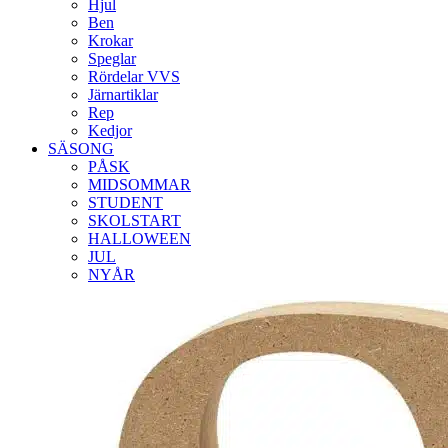
Hjul
Ben
Krokar
Speglar
Rördelar VVS
Järnartiklar
Rep
Kedjor
SÄSONG
PÅSK
MIDSOMMAR
STUDENT
SKOLSTART
HALLOWEEN
JUL
NYÅR