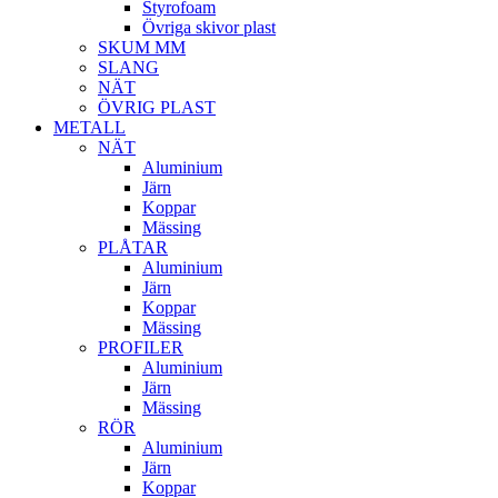
Styrofoam
Övriga skivor plast
SKUM MM
SLANG
NÄT
ÖVRIG PLAST
METALL
NÄT
Aluminium
Järn
Koppar
Mässing
PLÅTAR
Aluminium
Järn
Koppar
Mässing
PROFILER
Aluminium
Järn
Mässing
RÖR
Aluminium
Järn
Koppar