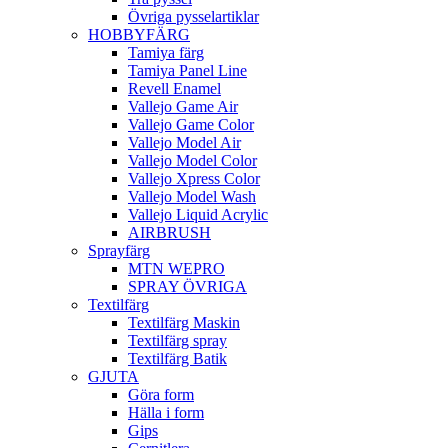
Övriga pysselartiklar
HOBBYFÄRG
Tamiya färg
Tamiya Panel Line
Revell Enamel
Vallejo Game Air
Vallejo Game Color
Vallejo Model Air
Vallejo Model Color
Vallejo Xpress Color
Vallejo Model Wash
Vallejo Liquid Acrylic
AIRBRUSH
Sprayfärg
MTN WEPRO
SPRAY ÖVRIGA
Textilfärg
Textilfärg Maskin
Textilfärg spray
Textilfärg Batik
GJUTA
Göra form
Hälla i form
Gips