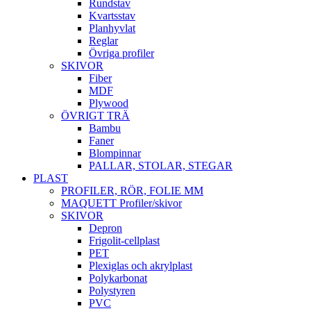
Rundstav
Kvartsstav
Planhyvlat
Reglar
Övriga profiler
SKIVOR
Fiber
MDF
Plywood
ÖVRIGT TRÄ
Bambu
Faner
Blompinnar
PALLAR, STOLAR, STEGAR
PLAST
PROFILER, RÖR, FOLIE MM
MAQUETT Profiler/skivor
SKIVOR
Depron
Frigolit-cellplast
PET
Plexiglas och akrylplast
Polykarbonat
Polystyren
PVC