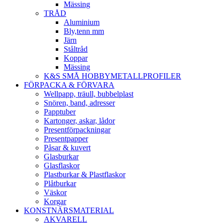
Mässing
TRÅD
Aluminium
Bly,tenn mm
Järn
Ståltråd
Koppar
Mässing
K&S SMÅ HOBBYMETALLPROFILER
FÖRPACKA & FÖRVARA
Wellpapp, träull, bubbelplast
Snören, band, adresser
Papptuber
Kartonger, askar, lådor
Presentförpackningar
Presentpapper
Påsar & kuvert
Glasburkar
Glasflaskor
Plastburkar & Plastflaskor
Plåtburkar
Väskor
Korgar
KONSTNÄRSMATERIAL
AKVARELL