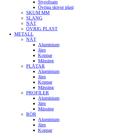
Styrofoam
Övriga skivor plast
SKUM MM
SLANG
NÄT
ÖVRIG PLAST
METALL
NÄT
Aluminium
Järn
Koppar
Mässing
PLÅTAR
Aluminium
Järn
Koppar
Mässing
PROFILER
Aluminium
Järn
Mässing
RÖR
Aluminium
Järn
Koppar