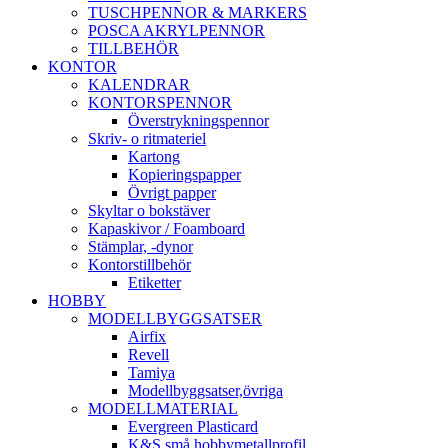
TUSCHPENNOR & MARKERS
POSCA AKRYLPENNOR
TILLBEHÖR
KONTOR
KALENDRAR
KONTORSPENNOR
Överstrykningspennor
Skriv- o ritmateriel
Kartong
Kopieringspapper
Övrigt papper
Skyltar o bokstäver
Kapaskivor / Foamboard
Stämplar, -dynor
Kontorstillbehör
Etiketter
HOBBY
MODELLBYGGSATSER
Airfix
Revell
Tamiya
Modellbyggsatser,övriga
MODELLMATERIAL
Evergreen Plasticard
K&S små hobbymetallprofil