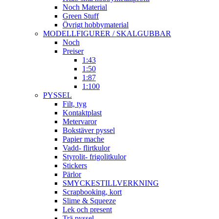
Noch Material
Green Stuff
Övrigt hobbymaterial
MODELLFIGURER / SKALGUBBAR
Noch
Preiser
1:43
1:50
1:87
1:100
PYSSEL
Filt, tyg
Kontaktplast
Metervaror
Bokstäver pyssel
Papier mache
Vadd- flirtkulor
Styrolit- frigolitkulor
Stickers
Pärlor
SMYCKESTILLVERKNING
Scrapbooking, kort
Slime & Squeeze
Lek och present
Trä pyssel