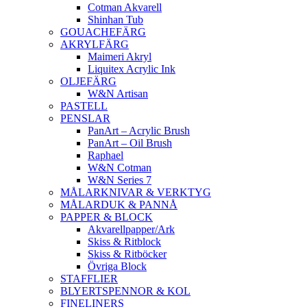
Cotman Akvarell
Shinhan Tub
GOUACHEFÄRG
AKRYLFÄRG
Maimeri Akryl
Liquitex Acrylic Ink
OLJEFÄRG
W&N Artisan
PASTELL
PENSLAR
PanArt – Acrylic Brush
PanArt – Oil Brush
Raphael
W&N Cotman
W&N Series 7
MÅLARKNIVAR & VERKTYG
MÅLARDUK & PANNÅ
PAPPER & BLOCK
Akvarellpapper/Ark
Skiss & Ritblock
Skiss & Ritböcker
Övriga Block
STAFFLIER
BLYERTSPENNOR & KOL
FINELINERS