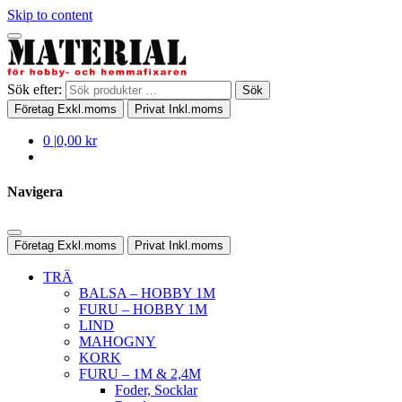
Skip to content
Sök efter:
Sök
Företag
Exkl.moms
Privat
Inkl.moms
0
|
0,00 kr
Navigera
Företag
Exkl.moms
Privat
Inkl.moms
TRÄ
BALSA – HOBBY 1M
FURU – HOBBY 1M
LIND
MAHOGNY
KORK
FURU – 1M & 2,4M
Foder, Socklar