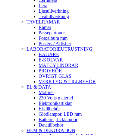
Cernitlera
Lera
Ljustillverkning
Tvåltillverkning
TAVELRAMAR
Ramar
Passepartouer
Fotoalbum mm
Posters / Affisher
LABORATORIEUTRUSTNING
BÄGARE
E-KOLVAR
MÄTCYLINDRAR
PROVRÖR
ÖVRIGT GLAS
VERKTYG & TILLBEHÖR
EL & DATA
Motorer
230 Volts materiel
Elektronikartiklar
El-tillbehör
Glödlampor, LED mm
Batterier, ficklampor
Datatillbehör
HEM & DEKORATION