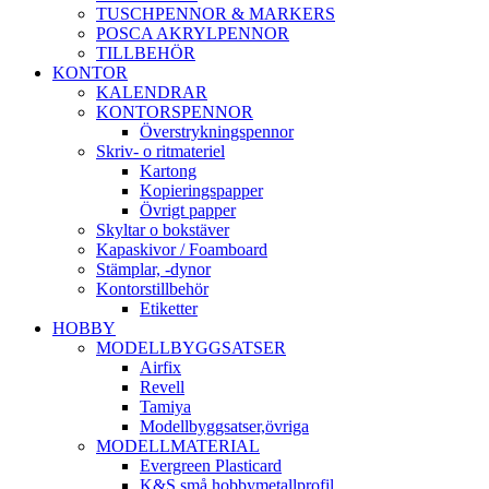
TUSCHPENNOR & MARKERS
POSCA AKRYLPENNOR
TILLBEHÖR
KONTOR
KALENDRAR
KONTORSPENNOR
Överstrykningspennor
Skriv- o ritmateriel
Kartong
Kopieringspapper
Övrigt papper
Skyltar o bokstäver
Kapaskivor / Foamboard
Stämplar, -dynor
Kontorstillbehör
Etiketter
HOBBY
MODELLBYGGSATSER
Airfix
Revell
Tamiya
Modellbyggsatser,övriga
MODELLMATERIAL
Evergreen Plasticard
K&S små hobbymetallprofil