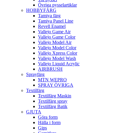
Övriga pysselartiklar
HOBBYFÄRG
Tamiya färg
Tamiya Panel Line
Revell Enamel
Vallejo Game Air
Vallejo Game Color
Vallejo Model Air
Vallejo Model Color
Vallejo Xpress Color
Vallejo Model Wash
Vallejo Liquid Acrylic
AIRBRUSH
Sprayfärg
MTN WEPRO
SPRAY ÖVRIGA
Textilfärg
Textilfärg Maskin
Textilfärg spray
Textilfärg Batik
GJUTA
Göra form
Hälla i form
Gips