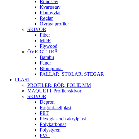
Rundstav
Kvartsstav
Planhyvlat
Reglar
Övriga profiler
SKIVOR
Fiber
MDF
Plywood
ÖVRIGT TRÄ
Bambu
Faner
Blompinnar
PALLAR, STOLAR, STEGAR
PLAST
PROFILER, RÖR, FOLIE MM
MAQUETT Profiler/skivor
SKIVOR
Depron
Frigolit-cellplast
PET
Plexiglas och akrylplast
Polykarbonat
Polystyren
PVC