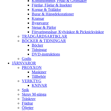
Konstblommor, Frukt & Grönsaker
Fjärilar, Fåglar & Insekter
Korgar & Trälådor
Burar & Hängdekorationer
Kransar
Byggvaror
Stenar & Pärlor
Förvaringspåsar, Kylväskor & Picknickväskor
TRÄDGÅRDSARTIKLAR
BÖCKER & TIDNINGAR
Böcker
Tidningar
DVD-instruktions
Godis
JÄRNVAROR
PROXXON
Maskiner
Tillbehör
VERKTYG
KNIVAR
Spik
Skruv M-gänga
Träskruv
Fjädrar
Öljetter