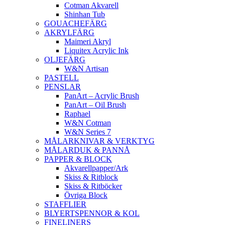
Cotman Akvarell
Shinhan Tub
GOUACHEFÄRG
AKRYLFÄRG
Maimeri Akryl
Liquitex Acrylic Ink
OLJEFÄRG
W&N Artisan
PASTELL
PENSLAR
PanArt – Acrylic Brush
PanArt – Oil Brush
Raphael
W&N Cotman
W&N Series 7
MÅLARKNIVAR & VERKTYG
MÅLARDUK & PANNÅ
PAPPER & BLOCK
Akvarellpapper/Ark
Skiss & Ritblock
Skiss & Ritböcker
Övriga Block
STAFFLIER
BLYERTSPENNOR & KOL
FINELINERS