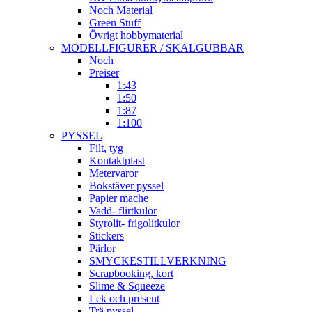
Noch Material
Green Stuff
Övrigt hobbymaterial
MODELLFIGURER / SKALGUBBAR
Noch
Preiser
1:43
1:50
1:87
1:100
PYSSEL
Filt, tyg
Kontaktplast
Metervaror
Bokstäver pyssel
Papier mache
Vadd- flirtkulor
Styrolit- frigolitkulor
Stickers
Pärlor
SMYCKESTILLVERKNING
Scrapbooking, kort
Slime & Squeeze
Lek och present
Trä pyssel