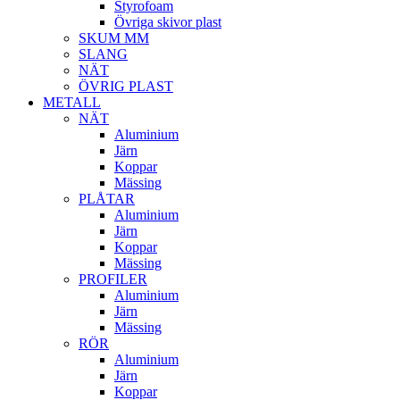
Styrofoam
Övriga skivor plast
SKUM MM
SLANG
NÄT
ÖVRIG PLAST
METALL
NÄT
Aluminium
Järn
Koppar
Mässing
PLÅTAR
Aluminium
Järn
Koppar
Mässing
PROFILER
Aluminium
Järn
Mässing
RÖR
Aluminium
Järn
Koppar