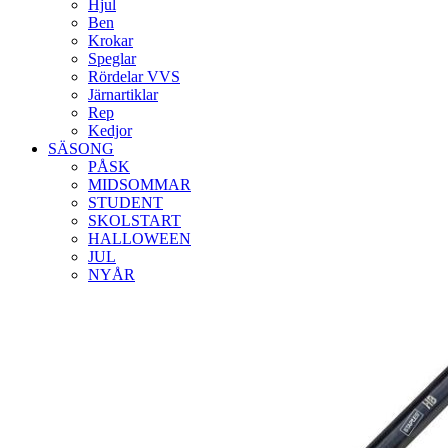
Hjul
Ben
Krokar
Speglar
Rördelar VVS
Järnartiklar
Rep
Kedjor
SÄSONG
PÅSK
MIDSOMMAR
STUDENT
SKOLSTART
HALLOWEEN
JUL
NYÅR