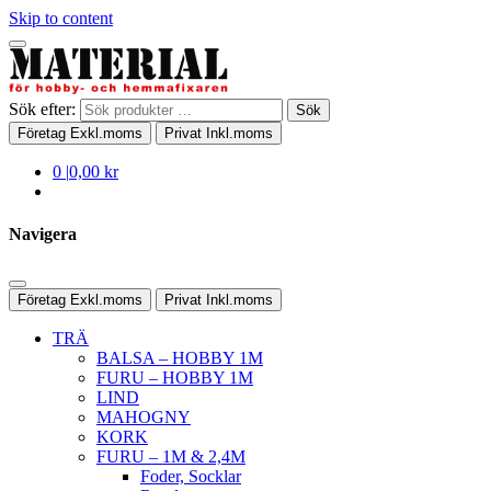
Skip to content
Sök efter:
Sök
Företag
Exkl.moms
Privat
Inkl.moms
0
|
0,00 kr
Navigera
Företag
Exkl.moms
Privat
Inkl.moms
TRÄ
BALSA – HOBBY 1M
FURU – HOBBY 1M
LIND
MAHOGNY
KORK
FURU – 1M & 2,4M
Foder, Socklar