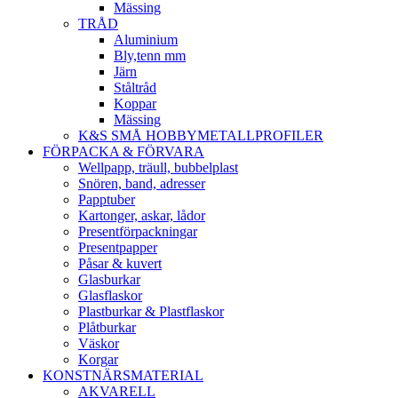
Mässing
TRÅD
Aluminium
Bly,tenn mm
Järn
Ståltråd
Koppar
Mässing
K&S SMÅ HOBBYMETALLPROFILER
FÖRPACKA & FÖRVARA
Wellpapp, träull, bubbelplast
Snören, band, adresser
Papptuber
Kartonger, askar, lådor
Presentförpackningar
Presentpapper
Påsar & kuvert
Glasburkar
Glasflaskor
Plastburkar & Plastflaskor
Plåtburkar
Väskor
Korgar
KONSTNÄRSMATERIAL
AKVARELL