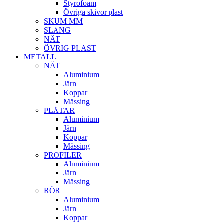
Styrofoam
Övriga skivor plast
SKUM MM
SLANG
NÄT
ÖVRIG PLAST
METALL
NÄT
Aluminium
Järn
Koppar
Mässing
PLÅTAR
Aluminium
Järn
Koppar
Mässing
PROFILER
Aluminium
Järn
Mässing
RÖR
Aluminium
Järn
Koppar