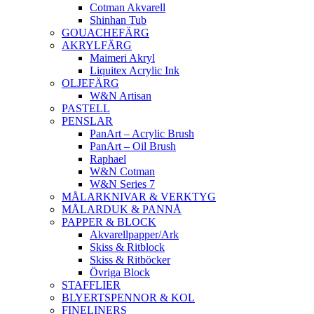
Cotman Akvarell
Shinhan Tub
GOUACHEFÄRG
AKRYLFÄRG
Maimeri Akryl
Liquitex Acrylic Ink
OLJEFÄRG
W&N Artisan
PASTELL
PENSLAR
PanArt – Acrylic Brush
PanArt – Oil Brush
Raphael
W&N Cotman
W&N Series 7
MÅLARKNIVAR & VERKTYG
MÅLARDUK & PANNÅ
PAPPER & BLOCK
Akvarellpapper/Ark
Skiss & Ritblock
Skiss & Ritböcker
Övriga Block
STAFFLIER
BLYERTSPENNOR & KOL
FINELINERS