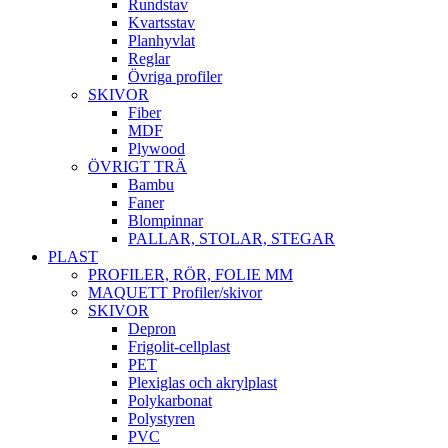
Rundstav
Kvartsstav
Planhyvlat
Reglar
Övriga profiler
SKIVOR
Fiber
MDF
Plywood
ÖVRIGT TRÄ
Bambu
Faner
Blompinnar
PALLAR, STOLAR, STEGAR
PLAST
PROFILER, RÖR, FOLIE MM
MAQUETT Profiler/skivor
SKIVOR
Depron
Frigolit-cellplast
PET
Plexiglas och akrylplast
Polykarbonat
Polystyren
PVC