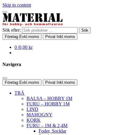
Skip to content
Sök efter:
Sök
Företag
Exkl.moms
Privat
Inkl.moms
0
|
0,00 kr
Navigera
Företag
Exkl.moms
Privat
Inkl.moms
TRÄ
BALSA – HOBBY 1M
FURU – HOBBY 1M
LIND
MAHOGNY
KORK
FURU – 1M & 2,4M
Foder, Socklar