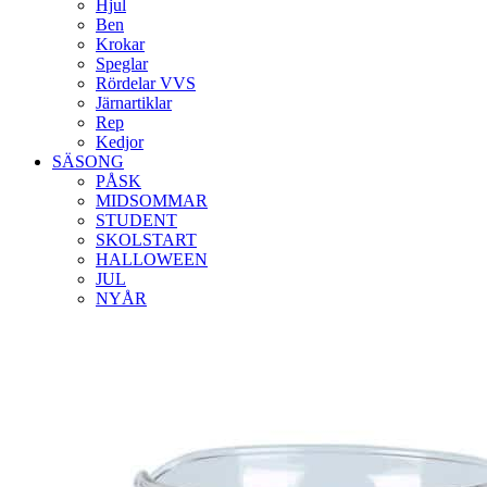
Hjul
Ben
Krokar
Speglar
Rördelar VVS
Järnartiklar
Rep
Kedjor
SÄSONG
PÅSK
MIDSOMMAR
STUDENT
SKOLSTART
HALLOWEEN
JUL
NYÅR