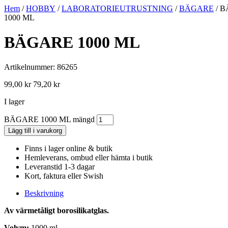
Hem
/
HOBBY
/
LABORATORIEUTRUSTNING
/
BÄGARE
/ 
1000 ML
BÄGARE 1000 ML
Artikelnummer: 86265
99,00
kr
79,20
kr
I lager
BÄGARE 1000 ML mängd
Lägg till i varukorg
Finns i lager online & butik
Hemleverans, ombud eller hämta i butik
Leveranstid 1-3 dagar
Kort, faktura eller Swish
Beskrivning
Av värmetåligt borosilikatglas.
Volym:
1000 ml.