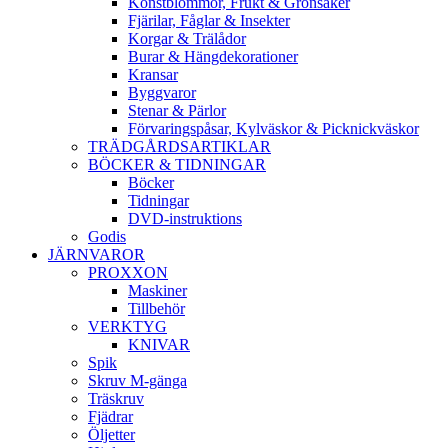
Konstblommor, Frukt & Grönsaker
Fjärilar, Fåglar & Insekter
Korgar & Trälådor
Burar & Hängdekorationer
Kransar
Byggvaror
Stenar & Pärlor
Förvaringspåsar, Kylväskor & Picknickväskor
TRÄDGÅRDSARTIKLAR
BÖCKER & TIDNINGAR
Böcker
Tidningar
DVD-instruktions
Godis
JÄRNVAROR
PROXXON
Maskiner
Tillbehör
VERKTYG
KNIVAR
Spik
Skruv M-gänga
Träskruv
Fjädrar
Öljetter