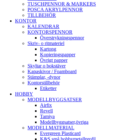
TUSCHPENNOR & MARKERS
POSCA AKRYLPENNOR
TILLBEHÖR
KONTOR
KALENDRAR
KONTORSPENNOR
Överstrykningspennor
Skriv- o ritmateriel
Kartong
Kopieringspapper
Övrigt papper
Skyltar o bokstäver
Kapaskivor / Foamboard
Stämplar, -dynor
Kontorstillbehör
Etiketter
HOBBY
MODELLBYGGSATSER
Airfix
Revell
Tamiya
Modellbyggsatser,övriga
MODELLMATERIAL
Evergreen Plasticard
K&S små hobbymetallprofil