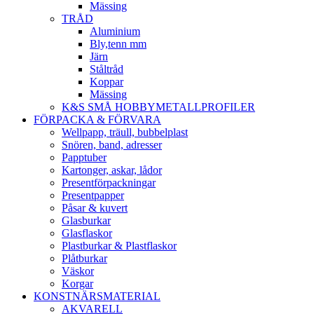
Mässing
TRÅD
Aluminium
Bly,tenn mm
Järn
Ståltråd
Koppar
Mässing
K&S SMÅ HOBBYMETALLPROFILER
FÖRPACKA & FÖRVARA
Wellpapp, träull, bubbelplast
Snören, band, adresser
Papptuber
Kartonger, askar, lådor
Presentförpackningar
Presentpapper
Påsar & kuvert
Glasburkar
Glasflaskor
Plastburkar & Plastflaskor
Plåtburkar
Väskor
Korgar
KONSTNÄRSMATERIAL
AKVARELL