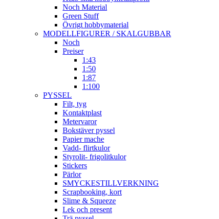
Noch Material
Green Stuff
Övrigt hobbymaterial
MODELLFIGURER / SKALGUBBAR
Noch
Preiser
1:43
1:50
1:87
1:100
PYSSEL
Filt, tyg
Kontaktplast
Metervaror
Bokstäver pyssel
Papier mache
Vadd- flirtkulor
Styrolit- frigolitkulor
Stickers
Pärlor
SMYCKESTILLVERKNING
Scrapbooking, kort
Slime & Squeeze
Lek och present
Trä pyssel