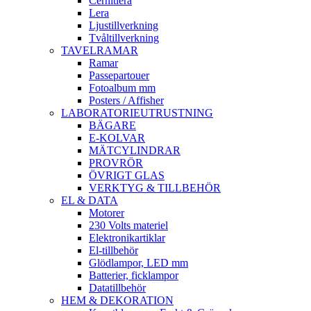
Cernitlera
Lera
Ljustillverkning
Tvåltillverkning
TAVELRAMAR
Ramar
Passepartouer
Fotoalbum mm
Posters / Affisher
LABORATORIEUTRUSTNING
BÄGARE
E-KOLVAR
MÄTCYLINDRAR
PROVRÖR
ÖVRIGT GLAS
VERKTYG & TILLBEHÖR
EL & DATA
Motorer
230 Volts materiel
Elektronikartiklar
El-tillbehör
Glödlampor, LED mm
Batterier, ficklampor
Datatillbehör
HEM & DEKORATION