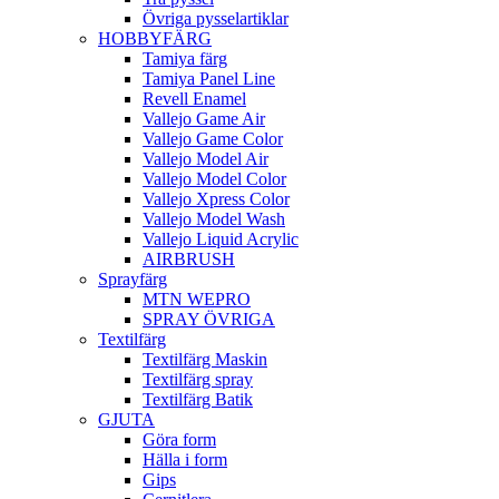
Övriga pysselartiklar
HOBBYFÄRG
Tamiya färg
Tamiya Panel Line
Revell Enamel
Vallejo Game Air
Vallejo Game Color
Vallejo Model Air
Vallejo Model Color
Vallejo Xpress Color
Vallejo Model Wash
Vallejo Liquid Acrylic
AIRBRUSH
Sprayfärg
MTN WEPRO
SPRAY ÖVRIGA
Textilfärg
Textilfärg Maskin
Textilfärg spray
Textilfärg Batik
GJUTA
Göra form
Hälla i form
Gips