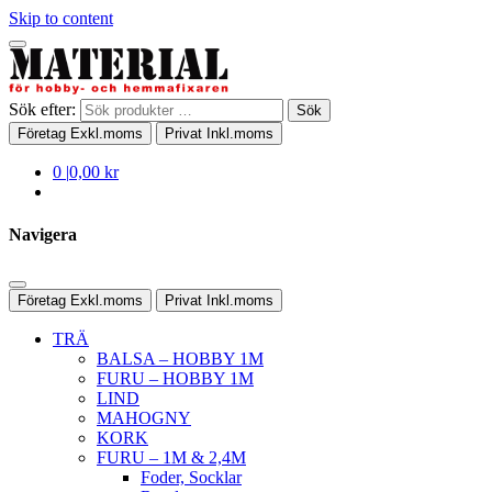
Skip to content
Sök efter:
Sök
Företag
Exkl.moms
Privat
Inkl.moms
0
|
0,00 kr
Navigera
Företag
Exkl.moms
Privat
Inkl.moms
TRÄ
BALSA – HOBBY 1M
FURU – HOBBY 1M
LIND
MAHOGNY
KORK
FURU – 1M & 2,4M
Foder, Socklar