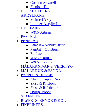
Cotman Akvarell
Shinhan Tub
GOUACHEFÄRG
AKRYLFÄRG
Maimeri Akryl
Liquitex Acrylic Ink
OLJEFÄRG
W&N Artisan
PASTELL
PENSLAR
PanArt – Acrylic Brush
PanArt – Oil Brush
Raphael
W&N Cotman
W&N Series 7
MÅLARKNIVAR & VERKTYG
MÅLARDUK & PANNÅ
PAPPER & BLOCK
Akvarellpapper/Ark
Skiss & Ritblock
Skiss & Ritböcker
Övriga Block
STAFFLIER
BLYERTSPENNOR & KOL
FINELINERS