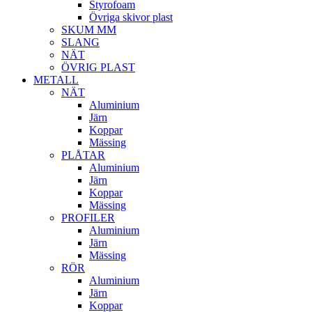
Styrofoam
Övriga skivor plast
SKUM MM
SLANG
NÄT
ÖVRIG PLAST
METALL
NÄT
Aluminium
Järn
Koppar
Mässing
PLÅTAR
Aluminium
Järn
Koppar
Mässing
PROFILER
Aluminium
Järn
Mässing
RÖR
Aluminium
Järn
Koppar