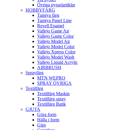
Övriga pysselartiklar
HOBBYFÄRG
Tamiya färg
Tamiya Panel Line
Revell Enamel
Vallejo Game Air
Vallejo Game Color
Vallejo Model Air
Vallejo Model Color
Vallejo Xpress Color
Vallejo Model Wash
Vallejo Liquid Acrylic
AIRBRUSH
Sprayfärg
MTN WEPRO
SPRAY ÖVRIGA
Textilfärg
Textilfärg Maskin
Textilfärg spray
Textilfärg Batik
GJUTA
Göra form
Hälla i form
Gips