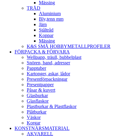
Mässing
TRÅD
Aluminium
Bly,tenn mm
Järn
Ståltråd
Koppar
Mässing
K&S SMÅ HOBBYMETALLPROFILER
FÖRPACKA & FÖRVARA
Wellpapp, träull, bubbelplast
Snören, band, adresser
Papptuber
Kartonger, askar, lådor
Presentförpackningar
Presentpapper
Påsar & kuvert
Glasburkar
Glasflaskor
Plastburkar & Plastflaskor
Plåtburkar
Väskor
Korgar
KONSTNÄRSMATERIAL
AKVARELL