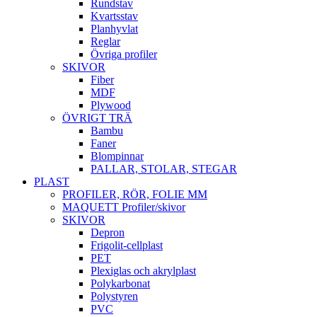
Rundstav
Kvartsstav
Planhyvlat
Reglar
Övriga profiler
SKIVOR
Fiber
MDF
Plywood
ÖVRIGT TRÄ
Bambu
Faner
Blompinnar
PALLAR, STOLAR, STEGAR
PLAST
PROFILER, RÖR, FOLIE MM
MAQUETT Profiler/skivor
SKIVOR
Depron
Frigolit-cellplast
PET
Plexiglas och akrylplast
Polykarbonat
Polystyren
PVC