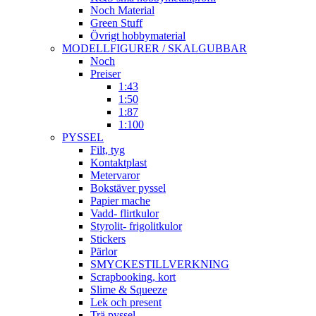
Noch Material
Green Stuff
Övrigt hobbymaterial
MODELLFIGURER / SKALGUBBAR
Noch
Preiser
1:43
1:50
1:87
1:100
PYSSEL
Filt, tyg
Kontaktplast
Metervaror
Bokstäver pyssel
Papier mache
Vadd- flirtkulor
Styrolit- frigolitkulor
Stickers
Pärlor
SMYCKESTILLVERKNING
Scrapbooking, kort
Slime & Squeeze
Lek och present
Trä pyssel