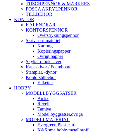
TUSCHPENNOR & MARKERS
POSCA AKRYLPENNOR
TILLBEHÖR
KONTOR
KALENDRAR
KONTORSPENNOR
Överstrykningspennor
Skriv- o ritmateriel
Kartong
Kopieringspapper
Övrigt papper
Skyltar o bokstäver
Kapaskivor / Foamboard
Stämplar, -dynor
Kontorstillbehör
Etiketter
HOBBY
MODELLBYGGSATSER
Airfix
Revell
Tamiya
Modellbyggsatser,övriga
MODELLMATERIAL
Evergreen Plasticard
K&S små hobbymetallprofil