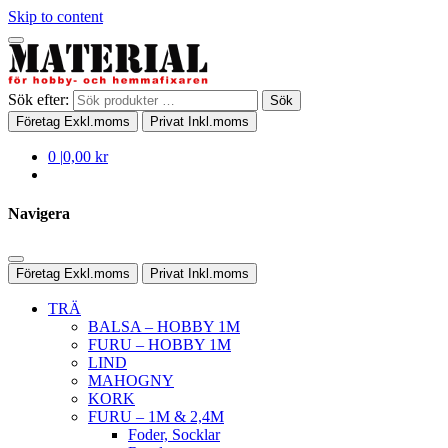
Skip to content
Sök efter:
Sök
Företag
Exkl.moms
Privat
Inkl.moms
0
|
0,00 kr
Navigera
Företag
Exkl.moms
Privat
Inkl.moms
TRÄ
BALSA – HOBBY 1M
FURU – HOBBY 1M
LIND
MAHOGNY
KORK
FURU – 1M & 2,4M
Foder, Socklar