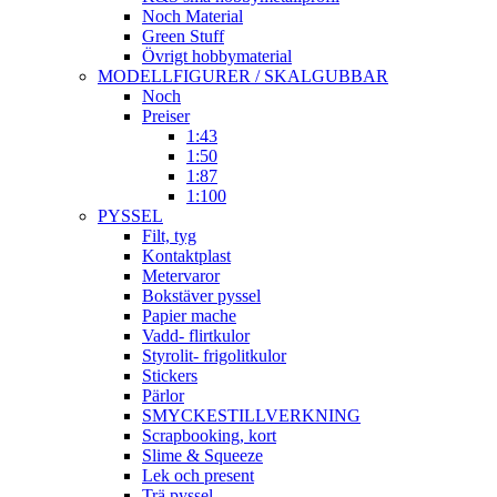
Noch Material
Green Stuff
Övrigt hobbymaterial
MODELLFIGURER / SKALGUBBAR
Noch
Preiser
1:43
1:50
1:87
1:100
PYSSEL
Filt, tyg
Kontaktplast
Metervaror
Bokstäver pyssel
Papier mache
Vadd- flirtkulor
Styrolit- frigolitkulor
Stickers
Pärlor
SMYCKESTILLVERKNING
Scrapbooking, kort
Slime & Squeeze
Lek och present
Trä pyssel