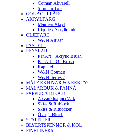
Cotman Akvarell
Shinhan Tub
GOUACHEFÄRG
AKRYLFÄRG
Maimeri Akryl
Liquitex Acrylic Ink
OLJEFÄRG
W&N Artisan
PASTELL
PENSLAR
PanArt – Acrylic Brush
PanArt – Oil Brush
Raphael
W&N Cotman
W&N Series 7
MÅLARKNIVAR & VERKTYG
MÅLARDUK & PANNÅ
PAPPER & BLOCK
Akvarellpapper/Ark
Skiss & Ritblock
Skiss & Ritböcker
Övriga Block
STAFFLIER
BLYERTSPENNOR & KOL
FINELINERS