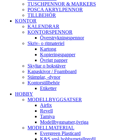
TUSCHPENNOR & MARKERS
POSCA AKRYLPENNOR
TILLBEHÖR
KONTOR
KALENDRAR
KONTORSPENNOR
Överstrykningspennor
Skriv- o ritmateriel
Kartong
Kopieringspapper
Övrigt papper
Skyltar o bokstäver
Kapaskivor / Foamboard
Stämplar, -dynor
Kontorstillbehör
Etiketter
HOBBY
MODELLBYGGSATSER
Airfix
Revell
Tamiya
Modellbyggsatser,övriga
MODELLMATERIAL
Evergreen Plasticard
K&S små hobbymetallprofil