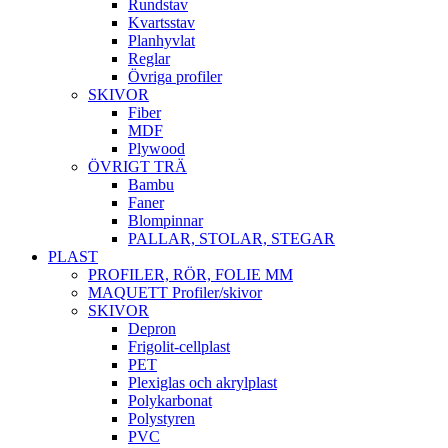
Rundstav
Kvartsstav
Planhyvlat
Reglar
Övriga profiler
SKIVOR
Fiber
MDF
Plywood
ÖVRIGT TRÄ
Bambu
Faner
Blompinnar
PALLAR, STOLAR, STEGAR
PLAST
PROFILER, RÖR, FOLIE MM
MAQUETT Profiler/skivor
SKIVOR
Depron
Frigolit-cellplast
PET
Plexiglas och akrylplast
Polykarbonat
Polystyren
PVC