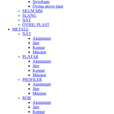
Styrofoam
Övriga skivor plast
SKUM MM
SLANG
NÄT
ÖVRIG PLAST
METALL
NÄT
Aluminium
Järn
Koppar
Mässing
PLÅTAR
Aluminium
Järn
Koppar
Mässing
PROFILER
Aluminium
Järn
Mässing
RÖR
Aluminium
Järn
Koppar