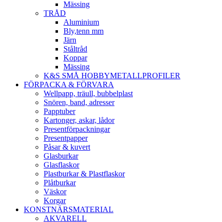
Mässing
TRÅD
Aluminium
Bly,tenn mm
Järn
Ståltråd
Koppar
Mässing
K&S SMÅ HOBBYMETALLPROFILER
FÖRPACKA & FÖRVARA
Wellpapp, träull, bubbelplast
Snören, band, adresser
Papptuber
Kartonger, askar, lådor
Presentförpackningar
Presentpapper
Påsar & kuvert
Glasburkar
Glasflaskor
Plastburkar & Plastflaskor
Plåtburkar
Väskor
Korgar
KONSTNÄRSMATERIAL
AKVARELL