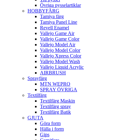
Övriga pysselartiklar
HOBBYFÄRG
Tamiya färg
Tamiya Panel Line
Revell Enamel
Vallejo Game Air
Vallejo Game Color
Vallejo Model Air
Vallejo Model Color
Vallejo Xpress Color
Vallejo Model Wash
Vallejo Liquid Acrylic
AIRBRUSH
Sprayfärg
MTN WEPRO
SPRAY ÖVRIGA
Textilfärg
Textilfärg Maskin
Textilfärg spray
Textilfärg Batik
GJUTA
Göra form
Hälla i form
Gips