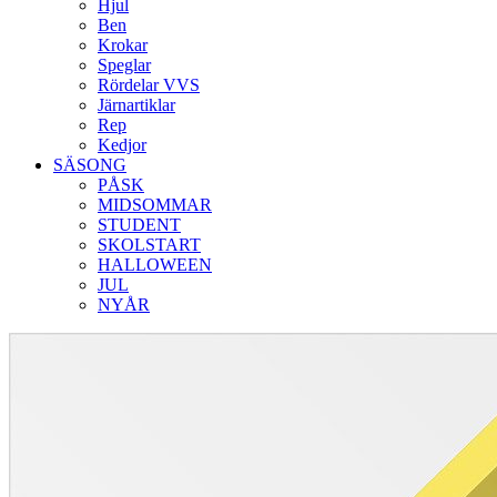
Hjul
Ben
Krokar
Speglar
Rördelar VVS
Järnartiklar
Rep
Kedjor
SÄSONG
PÅSK
MIDSOMMAR
STUDENT
SKOLSTART
HALLOWEEN
JUL
NYÅR