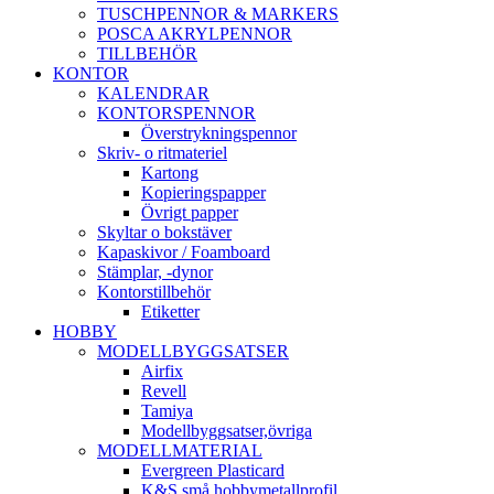
TUSCHPENNOR & MARKERS
POSCA AKRYLPENNOR
TILLBEHÖR
KONTOR
KALENDRAR
KONTORSPENNOR
Överstrykningspennor
Skriv- o ritmateriel
Kartong
Kopieringspapper
Övrigt papper
Skyltar o bokstäver
Kapaskivor / Foamboard
Stämplar, -dynor
Kontorstillbehör
Etiketter
HOBBY
MODELLBYGGSATSER
Airfix
Revell
Tamiya
Modellbyggsatser,övriga
MODELLMATERIAL
Evergreen Plasticard
K&S små hobbymetallprofil