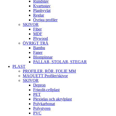
Rundstav
Kvartsstav
Planhyvlat
Reglar
Övriga profiler
SKIVOR
Fiber
MDF
Plywood
ÖVRIGT TRÄ
Bambu
Faner
Blompinnar
PALLAR, STOLAR, STEGAR
PLAST
PROFILER, RÖR, FOLIE MM
MAQUETT Profiler/skivor
SKIVOR
Depron
Frigolit-cellplast
PET
Plexiglas och akrylplast
Polykarbonat
Polystyren
PVC