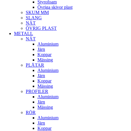
Styrofoam
Övriga skivor plast
SKUM MM
SLANG
NÄT
ÖVRIG PLAST
METALL
NÄT
Aluminium
Järn
Koppar
Mässing
PLÅTAR
Aluminium
Järn
Koppar
Mässing
PROFILER
Aluminium
Järn
Mässing
RÖR
Aluminium
Järn
Koppar