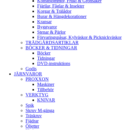
Konstblommor, Frukt & Grönsaker
Fjärilar, Fåglar & Insekter
Korgar & Trälådor
Burar & Hängdekorationer
Kransar
Byggvaror
Stenar & Pärlor
Förvaringspåsar, Kylväskor & Picknickväskor
TRÄDGÅRDSARTIKLAR
BÖCKER & TIDNINGAR
Böcker
Tidningar
DVD-instruktions
Godis
JÄRNVAROR
PROXXON
Maskiner
Tillbehör
VERKTYG
KNIVAR
Spik
Skruv M-gänga
Träskruv
Fjädrar
Öljetter