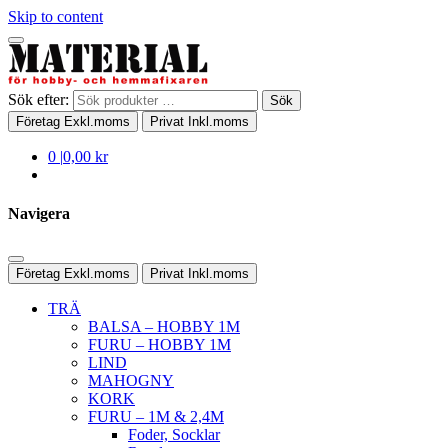
Skip to content
Sök efter:
Sök
Företag
Exkl.moms
Privat
Inkl.moms
0
|
0,00 kr
Navigera
Företag
Exkl.moms
Privat
Inkl.moms
TRÄ
BALSA – HOBBY 1M
FURU – HOBBY 1M
LIND
MAHOGNY
KORK
FURU – 1M & 2,4M
Foder, Socklar