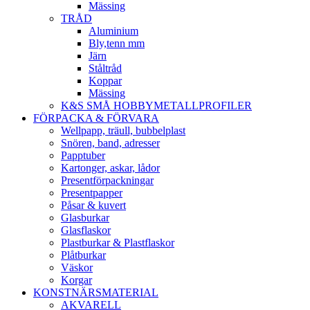
Mässing
TRÅD
Aluminium
Bly,tenn mm
Järn
Ståltråd
Koppar
Mässing
K&S SMÅ HOBBYMETALLPROFILER
FÖRPACKA & FÖRVARA
Wellpapp, träull, bubbelplast
Snören, band, adresser
Papptuber
Kartonger, askar, lådor
Presentförpackningar
Presentpapper
Påsar & kuvert
Glasburkar
Glasflaskor
Plastburkar & Plastflaskor
Plåtburkar
Väskor
Korgar
KONSTNÄRSMATERIAL
AKVARELL