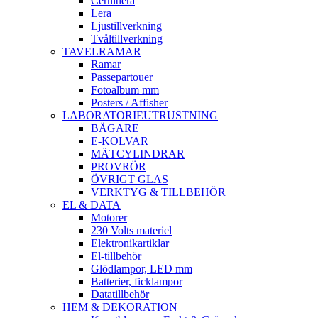
Cernitlera
Lera
Ljustillverkning
Tvåltillverkning
TAVELRAMAR
Ramar
Passepartouer
Fotoalbum mm
Posters / Affisher
LABORATORIEUTRUSTNING
BÄGARE
E-KOLVAR
MÄTCYLINDRAR
PROVRÖR
ÖVRIGT GLAS
VERKTYG & TILLBEHÖR
EL & DATA
Motorer
230 Volts materiel
Elektronikartiklar
El-tillbehör
Glödlampor, LED mm
Batterier, ficklampor
Datatillbehör
HEM & DEKORATION