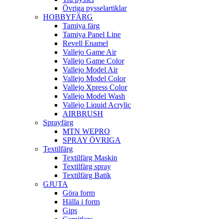
Övriga pysselartiklar
HOBBYFÄRG
Tamiya färg
Tamiya Panel Line
Revell Enamel
Vallejo Game Air
Vallejo Game Color
Vallejo Model Air
Vallejo Model Color
Vallejo Xpress Color
Vallejo Model Wash
Vallejo Liquid Acrylic
AIRBRUSH
Sprayfärg
MTN WEPRO
SPRAY ÖVRIGA
Textilfärg
Textilfärg Maskin
Textilfärg spray
Textilfärg Batik
GJUTA
Göra form
Hälla i form
Gips