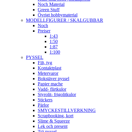
Noch Material
Green Stuff
Övrigt hobbymaterial
MODELLFIGURER / SKALGUBBAR
Noch
Preiser
1:43
1:50
1:87
1:100
PYSSEL
Filt, tyg
Kontaktplast
Metervaror
Bokstäver pyssel
Papier mache
Vadd- flirtkulor
Styrolit- frigolitkulor
Stickers
Pärlor
SMYCKESTILLVERKNING
Scrapbooking, kort
Slime & Squeeze
Lek och present
Trä pyssel