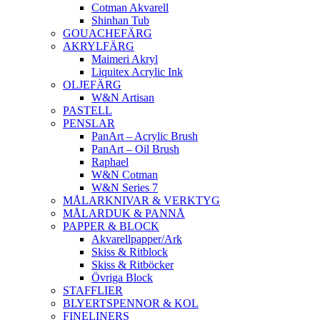
Cotman Akvarell
Shinhan Tub
GOUACHEFÄRG
AKRYLFÄRG
Maimeri Akryl
Liquitex Acrylic Ink
OLJEFÄRG
W&N Artisan
PASTELL
PENSLAR
PanArt – Acrylic Brush
PanArt – Oil Brush
Raphael
W&N Cotman
W&N Series 7
MÅLARKNIVAR & VERKTYG
MÅLARDUK & PANNÅ
PAPPER & BLOCK
Akvarellpapper/Ark
Skiss & Ritblock
Skiss & Ritböcker
Övriga Block
STAFFLIER
BLYERTSPENNOR & KOL
FINELINERS