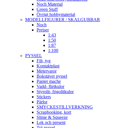
Noch Material
Green Stuff
Övrigt hobbymaterial
MODELLFIGURER / SKALGUBBAR
Noch
Preiser
1:43
1:50
1:87
1:100
PYSSEL
Filt, tyg
Kontaktplast
Metervaror
Bokstäver pyssel
Papier mache
Vadd- flirtkulor
Styrolit- frigolitkulor
Stickers
Pärlor
SMYCKESTILLVERKNING
Scrapbooking, kort
Slime & Squeeze
Lek och present
Trä pyssel