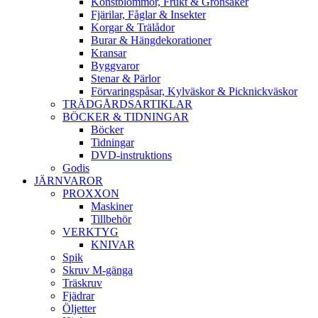
Konstblommor, Frukt & Grönsaker
Fjärilar, Fåglar & Insekter
Korgar & Trälådor
Burar & Hängdekorationer
Kransar
Byggvaror
Stenar & Pärlor
Förvaringspåsar, Kylväskor & Picknickväskor
TRÄDGÅRDSARTIKLAR
BÖCKER & TIDNINGAR
Böcker
Tidningar
DVD-instruktions
Godis
JÄRNVAROR
PROXXON
Maskiner
Tillbehör
VERKTYG
KNIVAR
Spik
Skruv M-gänga
Träskruv
Fjädrar
Öljetter