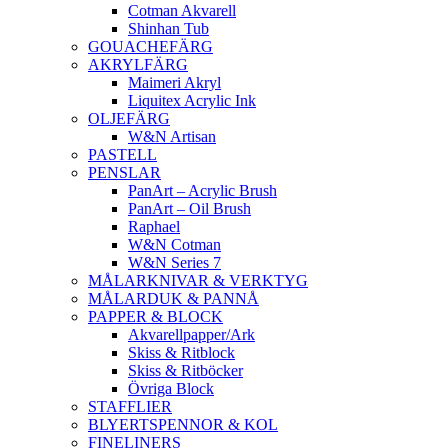
Cotman Akvarell
Shinhan Tub
GOUACHEFÄRG
AKRYLFÄRG
Maimeri Akryl
Liquitex Acrylic Ink
OLJEFÄRG
W&N Artisan
PASTELL
PENSLAR
PanArt – Acrylic Brush
PanArt – Oil Brush
Raphael
W&N Cotman
W&N Series 7
MÅLARKNIVAR & VERKTYG
MÅLARDUK & PANNÅ
PAPPER & BLOCK
Akvarellpapper/Ark
Skiss & Ritblock
Skiss & Ritböcker
Övriga Block
STAFFLIER
BLYERTSPENNOR & KOL
FINELINERS