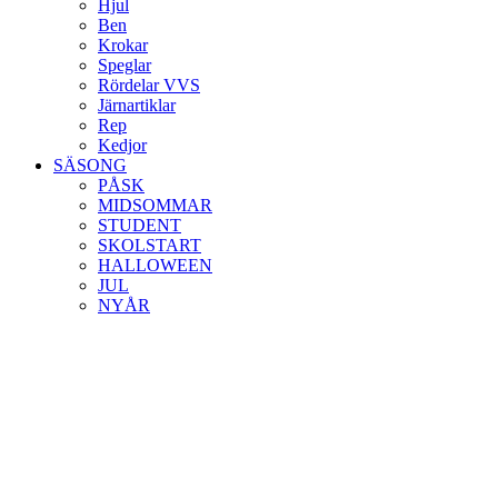
Hjul
Ben
Krokar
Speglar
Rördelar VVS
Järnartiklar
Rep
Kedjor
SÄSONG
PÅSK
MIDSOMMAR
STUDENT
SKOLSTART
HALLOWEEN
JUL
NYÅR