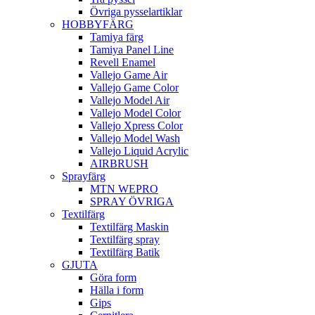
Övriga pysselartiklar
HOBBYFÄRG
Tamiya färg
Tamiya Panel Line
Revell Enamel
Vallejo Game Air
Vallejo Game Color
Vallejo Model Air
Vallejo Model Color
Vallejo Xpress Color
Vallejo Model Wash
Vallejo Liquid Acrylic
AIRBRUSH
Sprayfärg
MTN WEPRO
SPRAY ÖVRIGA
Textilfärg
Textilfärg Maskin
Textilfärg spray
Textilfärg Batik
GJUTA
Göra form
Hälla i form
Gips