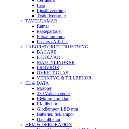
Cernitlera
Lera
Ljustillverkning
Tvåltillverkning
TAVELRAMAR
Ramar
Passepartouer
Fotoalbum mm
Posters / Affisher
LABORATORIEUTRUSTNING
BÄGARE
E-KOLVAR
MÄTCYLINDRAR
PROVRÖR
ÖVRIGT GLAS
VERKTYG & TILLBEHÖR
EL & DATA
Motorer
230 Volts materiel
Elektronikartiklar
El-tillbehör
Glödlampor, LED mm
Batterier, ficklampor
Datatillbehör
HEM & DEKORATION