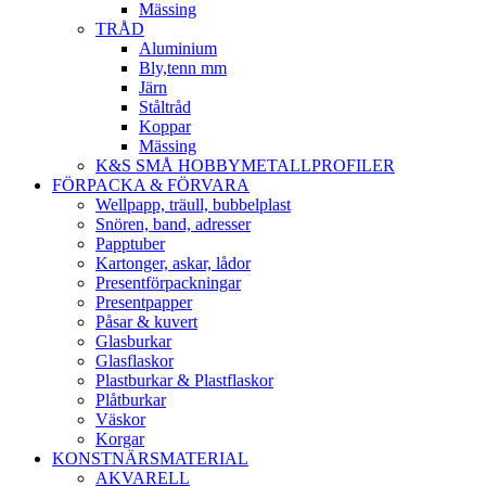
Mässing
TRÅD
Aluminium
Bly,tenn mm
Järn
Ståltråd
Koppar
Mässing
K&S SMÅ HOBBYMETALLPROFILER
FÖRPACKA & FÖRVARA
Wellpapp, träull, bubbelplast
Snören, band, adresser
Papptuber
Kartonger, askar, lådor
Presentförpackningar
Presentpapper
Påsar & kuvert
Glasburkar
Glasflaskor
Plastburkar & Plastflaskor
Plåtburkar
Väskor
Korgar
KONSTNÄRSMATERIAL
AKVARELL