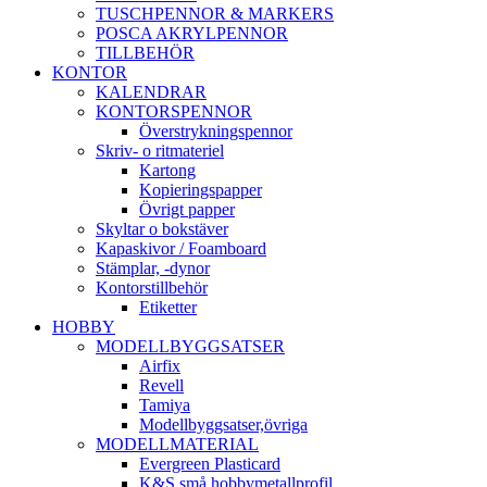
TUSCHPENNOR & MARKERS
POSCA AKRYLPENNOR
TILLBEHÖR
KONTOR
KALENDRAR
KONTORSPENNOR
Överstrykningspennor
Skriv- o ritmateriel
Kartong
Kopieringspapper
Övrigt papper
Skyltar o bokstäver
Kapaskivor / Foamboard
Stämplar, -dynor
Kontorstillbehör
Etiketter
HOBBY
MODELLBYGGSATSER
Airfix
Revell
Tamiya
Modellbyggsatser,övriga
MODELLMATERIAL
Evergreen Plasticard
K&S små hobbymetallprofil