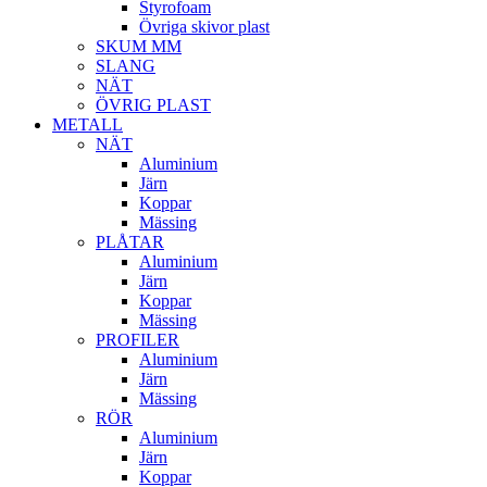
Styrofoam
Övriga skivor plast
SKUM MM
SLANG
NÄT
ÖVRIG PLAST
METALL
NÄT
Aluminium
Järn
Koppar
Mässing
PLÅTAR
Aluminium
Järn
Koppar
Mässing
PROFILER
Aluminium
Järn
Mässing
RÖR
Aluminium
Järn
Koppar