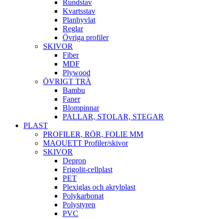
Rundstav
Kvartsstav
Planhyvlat
Reglar
Övriga profiler
SKIVOR
Fiber
MDF
Plywood
ÖVRIGT TRÄ
Bambu
Faner
Blompinnar
PALLAR, STOLAR, STEGAR
PLAST
PROFILER, RÖR, FOLIE MM
MAQUETT Profiler/skivor
SKIVOR
Depron
Frigolit-cellplast
PET
Plexiglas och akrylplast
Polykarbonat
Polystyren
PVC