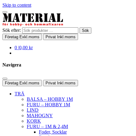
Skip to content
Sök efter:
Sök
Företag
Exkl.moms
Privat
Inkl.moms
0
|
0,00 kr
Navigera
Företag
Exkl.moms
Privat
Inkl.moms
TRÄ
BALSA – HOBBY 1M
FURU – HOBBY 1M
LIND
MAHOGNY
KORK
FURU – 1M & 2,4M
Foder, Socklar