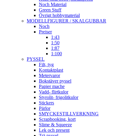
Noch Material
Green Stuff
Övrigt hobbymaterial
MODELLFIGURER / SKALGUBBAR
Noch
Preiser
1:43
1:50
1:87
1:100
PYSSEL
Filt, tyg
Kontaktplast
Metervaror
Bokstäver pyssel
Papier mache
Vadd- flirtkulor
Styrolit- frigolitkulor
Stickers
Pärlor
SMYCKESTILLVERKNING
Scrapbooking, kort
Slime & Squeeze
Lek och present
Trä pyssel