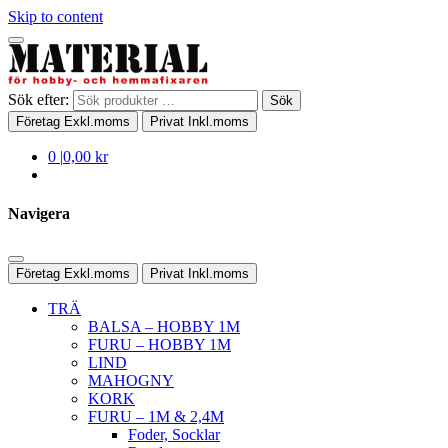
Skip to content
Sök efter:
Sök
Företag
Exkl.moms
Privat
Inkl.moms
0
|
0,00 kr
Navigera
Företag
Exkl.moms
Privat
Inkl.moms
TRÄ
BALSA – HOBBY 1M
FURU – HOBBY 1M
LIND
MAHOGNY
KORK
FURU – 1M & 2,4M
Foder, Socklar