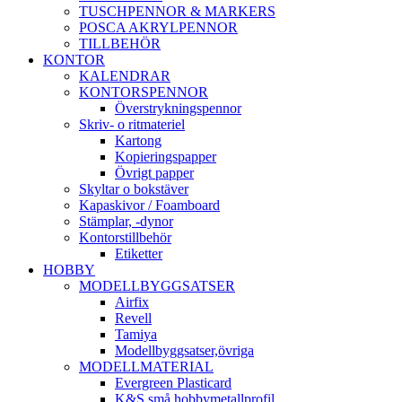
TUSCHPENNOR & MARKERS
POSCA AKRYLPENNOR
TILLBEHÖR
KONTOR
KALENDRAR
KONTORSPENNOR
Överstrykningspennor
Skriv- o ritmateriel
Kartong
Kopieringspapper
Övrigt papper
Skyltar o bokstäver
Kapaskivor / Foamboard
Stämplar, -dynor
Kontorstillbehör
Etiketter
HOBBY
MODELLBYGGSATSER
Airfix
Revell
Tamiya
Modellbyggsatser,övriga
MODELLMATERIAL
Evergreen Plasticard
K&S små hobbymetallprofil