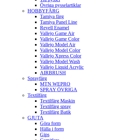
Övriga pysselartiklar
HOBBYFÄRG
Tamiya färg
Tamiya Panel Line
Revell Enamel
Vallejo Game Air
Vallejo Game Color
Vallejo Model Air
Vallejo Model Color
Vallejo Xpress Color
Vallejo Model Wash
Vallejo Liquid Acrylic
AIRBRUSH
Sprayfärg
MTN WEPRO
SPRAY ÖVRIGA
Textilfärg
Textilfärg Maskin
Textilfärg spray
Textilfärg Batik
GJUTA
Göra form
Hälla i form
Gips