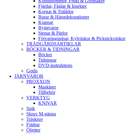
Konstblommor, Frukt & Grönsaker
Fjärilar, Fåglar & Insekter
Korgar & Trälådor
Burar & Hängdekorationer
Kransar
Byggvaror
Stenar & Pärlor
Förvaringspåsar, Kylväskor & Picknickväskor
TRÄDGÅRDSARTIKLAR
BÖCKER & TIDNINGAR
Böcker
Tidningar
DVD-instruktions
Godis
JÄRNVAROR
PROXXON
Maskiner
Tillbehör
VERKTYG
KNIVAR
Spik
Skruv M-gänga
Träskruv
Fjädrar
Öljetter