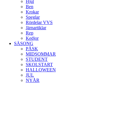
Hjul
Ben
Krokar
Speglar
Rördelar VVS
Järnartiklar
Rep
Kedjor
SÄSONG
PÅSK
MIDSOMMAR
STUDENT
SKOLSTART
HALLOWEEN
JUL
NYÅR