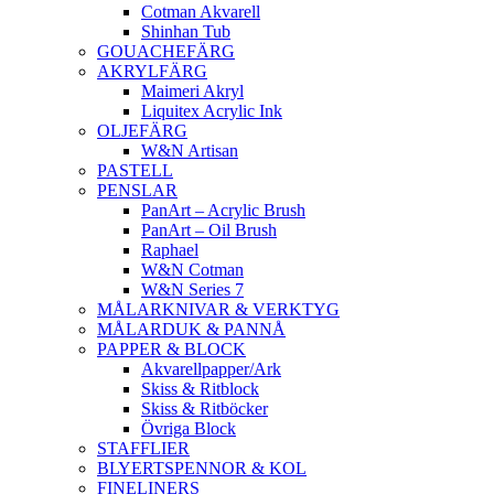
Cotman Akvarell
Shinhan Tub
GOUACHEFÄRG
AKRYLFÄRG
Maimeri Akryl
Liquitex Acrylic Ink
OLJEFÄRG
W&N Artisan
PASTELL
PENSLAR
PanArt – Acrylic Brush
PanArt – Oil Brush
Raphael
W&N Cotman
W&N Series 7
MÅLARKNIVAR & VERKTYG
MÅLARDUK & PANNÅ
PAPPER & BLOCK
Akvarellpapper/Ark
Skiss & Ritblock
Skiss & Ritböcker
Övriga Block
STAFFLIER
BLYERTSPENNOR & KOL
FINELINERS