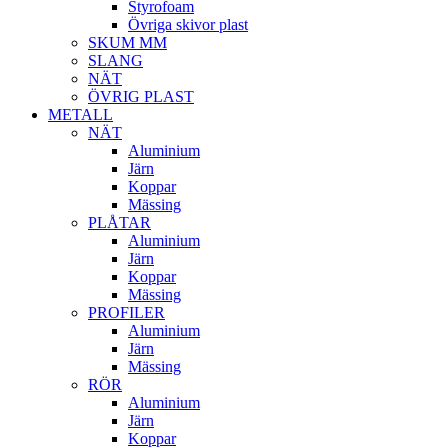
Styrofoam
Övriga skivor plast
SKUM MM
SLANG
NÄT
ÖVRIG PLAST
METALL
NÄT
Aluminium
Järn
Koppar
Mässing
PLÅTAR
Aluminium
Järn
Koppar
Mässing
PROFILER
Aluminium
Järn
Mässing
RÖR
Aluminium
Järn
Koppar