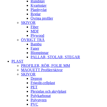
Rundstav
Kvartsstav
Planhyvlat
Reglar
Övriga profiler
SKIVOR
Fiber
MDF
Plywood
ÖVRIGT TRÄ
Bambu
Faner
Blompinnar
PALLAR, STOLAR, STEGAR
PLAST
PROFILER, RÖR, FOLIE MM
MAQUETT Profiler/skivor
SKIVOR
Depron
Frigolit-cellplast
PET
Plexiglas och akrylplast
Polykarbonat
Polystyren
PVC