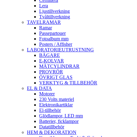
Cernitlera
Lera
Ljustillverkning
Tvåltillverkning
TAVELRAMAR
Ramar
Passepartouer
Fotoalbum mm
Posters / Affisher
LABORATORIEUTRUSTNING
BÄGARE
E-KOLVAR
MÄTCYLINDRAR
PROVRÖR
ÖVRIGT GLAS
VERKTYG & TILLBEHÖR
EL & DATA
Motorer
230 Volts materiel
Elektronikartiklar
El-tillbehör
Glödlampor, LED mm
Batterier, ficklampor
Datatillbehör
HEM & DEKORATION