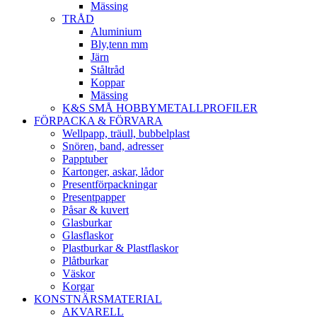
Mässing
TRÅD
Aluminium
Bly,tenn mm
Järn
Ståltråd
Koppar
Mässing
K&S SMÅ HOBBYMETALLPROFILER
FÖRPACKA & FÖRVARA
Wellpapp, träull, bubbelplast
Snören, band, adresser
Papptuber
Kartonger, askar, lådor
Presentförpackningar
Presentpapper
Påsar & kuvert
Glasburkar
Glasflaskor
Plastburkar & Plastflaskor
Plåtburkar
Väskor
Korgar
KONSTNÄRSMATERIAL
AKVARELL