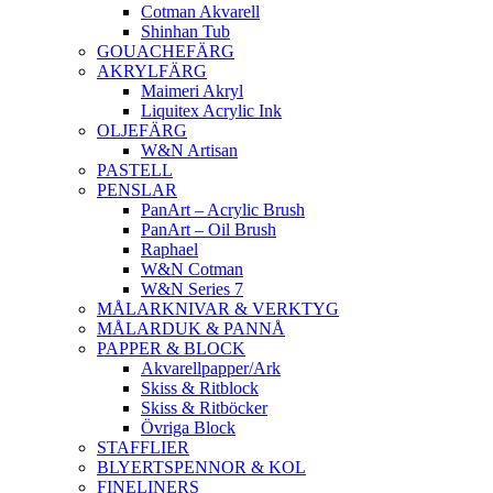
Cotman Akvarell
Shinhan Tub
GOUACHEFÄRG
AKRYLFÄRG
Maimeri Akryl
Liquitex Acrylic Ink
OLJEFÄRG
W&N Artisan
PASTELL
PENSLAR
PanArt – Acrylic Brush
PanArt – Oil Brush
Raphael
W&N Cotman
W&N Series 7
MÅLARKNIVAR & VERKTYG
MÅLARDUK & PANNÅ
PAPPER & BLOCK
Akvarellpapper/Ark
Skiss & Ritblock
Skiss & Ritböcker
Övriga Block
STAFFLIER
BLYERTSPENNOR & KOL
FINELINERS