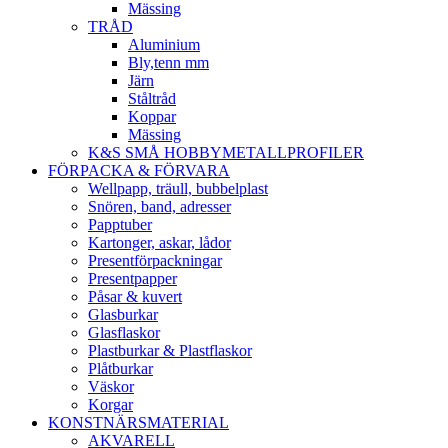
Mässing
TRÅD
Aluminium
Bly,tenn mm
Järn
Ståltråd
Koppar
Mässing
K&S SMÅ HOBBYMETALLPROFILER
FÖRPACKA & FÖRVARA
Wellpapp, träull, bubbelplast
Snören, band, adresser
Papptuber
Kartonger, askar, lådor
Presentförpackningar
Presentpapper
Påsar & kuvert
Glasburkar
Glasflaskor
Plastburkar & Plastflaskor
Plåtburkar
Väskor
Korgar
KONSTNÄRSMATERIAL
AKVARELL