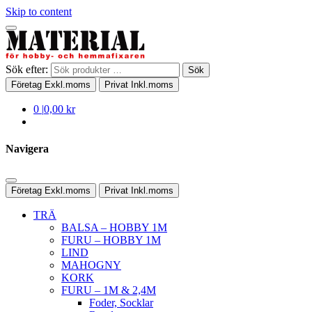
Skip to content
Sök efter:
Sök
Företag
Exkl.moms
Privat
Inkl.moms
0
|
0,00 kr
Navigera
Företag
Exkl.moms
Privat
Inkl.moms
TRÄ
BALSA – HOBBY 1M
FURU – HOBBY 1M
LIND
MAHOGNY
KORK
FURU – 1M & 2,4M
Foder, Socklar