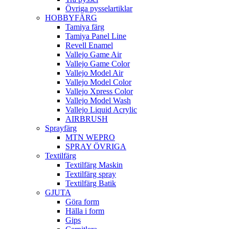
Övriga pysselartiklar
HOBBYFÄRG
Tamiya färg
Tamiya Panel Line
Revell Enamel
Vallejo Game Air
Vallejo Game Color
Vallejo Model Air
Vallejo Model Color
Vallejo Xpress Color
Vallejo Model Wash
Vallejo Liquid Acrylic
AIRBRUSH
Sprayfärg
MTN WEPRO
SPRAY ÖVRIGA
Textilfärg
Textilfärg Maskin
Textilfärg spray
Textilfärg Batik
GJUTA
Göra form
Hälla i form
Gips