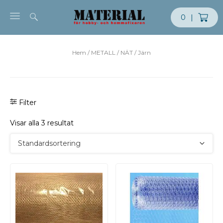
Skip to content
0
|
Hem
/
METALL
/
NÄT
/ Järn
Filter
Visar alla 3 resultat