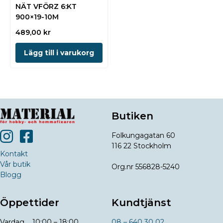
NÄT VFÖRZ 6:KT
900×19-10M
489,00
kr
Lägg till i varukorg
Butiken
Folkungagatan 60
116 22 Stockholm
Kontakt
Vår butik
Org.nr 556828-5240
Blogg
Öppettider
Kundtjänst
Vardag 10:00 – 18:00
08 – 640 30 02