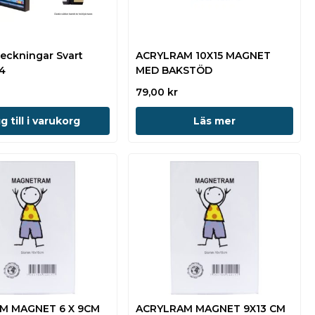
teckningar Svart
ACRYLRAM 10X15 MAGNET
A4
MED BAKSTÖD
r
79,00
kr
g till i varukorg
Läs mer
M MAGNET 6 X 9CM
ACRYLRAM MAGNET 9X13 CM