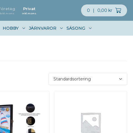
Företag
Privat
0
|
0,00 kr
Exkl.moms
Inkl.moms
HOBBY
JÄRNVAROR
SÄSONG