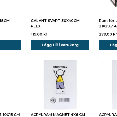
X18CM
GALANT SVART 30X40CM
Ram för 
PLEXI
21×29,7 
119,00
kr
279,00
k
Lägg till i varukorg
Läg
 10X15 CM
ACRYLRAM MAGNET 4X6 CM
ACRYLRA