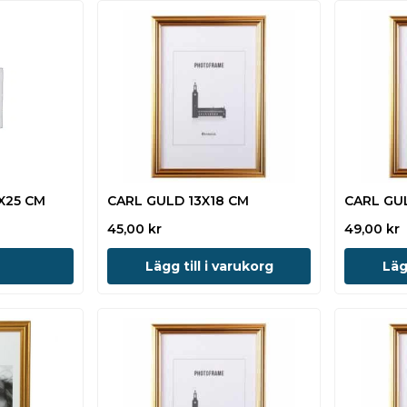
X25 CM
CARL GULD 13X18 CM
CARL GU
45,00
kr
49,00
kr
Lägg till i varukorg
Läg