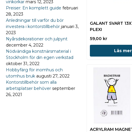
vinkorkar
mars 12, 2023
Preiser: En komplett guide
februari
28, 2023
Anledningar till varför du bör
GALANT SVART 13
investera i kontorstillbehör
januari 3,
PLEXI
2023
59,00
kr
Nyårsdekorationer och julpynt
december 4, 2022
Läs mer
Nödvändiga konstnärsmaterial i
Stockholm för din egen verkstad
oktober 31, 2022
Hobbyfärg för inomhus och
utomhus bruk
augusti 27, 2022
Kontorstillbehör som alla
arbetsplatser behöver
september
26, 2021
ACRYLRAM MAGNET