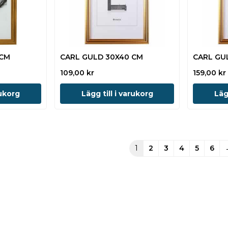
 CM
CARL GULD 30X40 CM
CARL GU
109,00
kr
159,00
kr
rukorg
Lägg till i varukorg
Läg
1
2
3
4
5
6