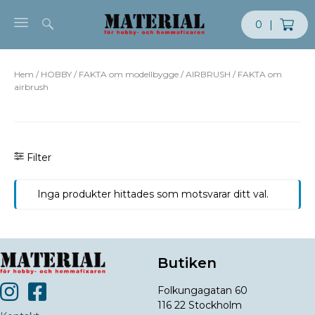
Skip to content
0
|
Hem
/
HOBBY
/
FAKTA om modellbygge
/
AIRBRUSH
/ FAKTA om
airbrush
Filter
Inga produkter hittades som motsvarar ditt val.
Butiken
Folkungagatan 60
116 22 Stockholm