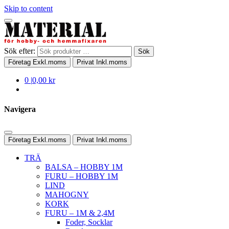
Skip to content
Sök efter:
Sök
Företag
Exkl.moms
Privat
Inkl.moms
0
|
0,00 kr
Navigera
Företag
Exkl.moms
Privat
Inkl.moms
TRÄ
BALSA – HOBBY 1M
FURU – HOBBY 1M
LIND
MAHOGNY
KORK
FURU – 1M & 2,4M
Foder, Socklar