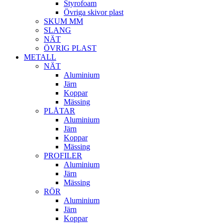
Styrofoam
Övriga skivor plast
SKUM MM
SLANG
NÄT
ÖVRIG PLAST
METALL
NÄT
Aluminium
Järn
Koppar
Mässing
PLÅTAR
Aluminium
Järn
Koppar
Mässing
PROFILER
Aluminium
Järn
Mässing
RÖR
Aluminium
Järn
Koppar