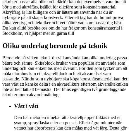
tekniker passar alla olika och därför kan det exempelvis vara bra att
börja med akrylfärg istället för oljefärg som konstnärsmaterial.
Akrylfärg är lite billigare och är lättare att använda när du är
nybörjare på att skapa konstverk. Efter ett tag har du hunnit prova
olika verktyg och tekniker och vet bättre vad som passar dig bäst.
Du kan alltid besöka oss om du har frågor om konstnärsmaterial i
Stockholm, vi hjälper mer än gärna till!
Olika underlag beroende på teknik
Beroende på vilken teknik du vill använda kan olika underlag passa
bättre och sämre. Skissblock brukar vara populära att använda som
underlag och kan enkelt tas med överallt. För den som tycker om att
måla utomhus kan ett akvarellblock och ett akvarellset vara
passande. När du som nybörjare ska köpa konstnärsmaterial kan det
vara värt att kanske delta i en akvarellkurs eftersom akvarelltekniken
inte är helt lätt att bemästra. Det finns egentligen två grundläggande
tekniker inom akvarellmålning:
Vått i
vått
Den här metoden innebär att akvarellpapper fuktas med en
svamp, sprayflaska eller en pensel. Efter några minuter när
vattnet har absorberats kan den målas med våt färg. Detta gör