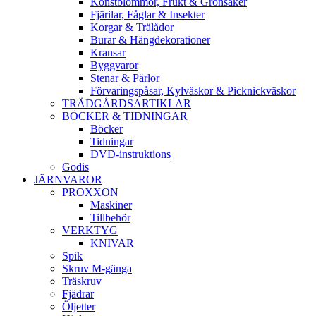
Konstblommor, Frukt & Grönsaker
Fjärilar, Fåglar & Insekter
Korgar & Trälådor
Burar & Hängdekorationer
Kransar
Byggvaror
Stenar & Pärlor
Förvaringspåsar, Kylväskor & Picknickväskor
TRÄDGÅRDSARTIKLAR
BÖCKER & TIDNINGAR
Böcker
Tidningar
DVD-instruktions
Godis
JÄRNVAROR
PROXXON
Maskiner
Tillbehör
VERKTYG
KNIVAR
Spik
Skruv M-gänga
Träskruv
Fjädrar
Öljetter