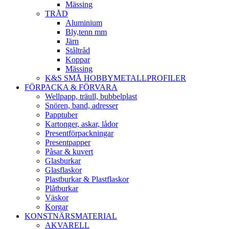
Mässing
TRÅD
Aluminium
Bly,tenn mm
Järn
Ståltråd
Koppar
Mässing
K&S SMÅ HOBBYMETALLPROFILER
FÖRPACKA & FÖRVARA
Wellpapp, träull, bubbelplast
Snören, band, adresser
Papptuber
Kartonger, askar, lådor
Presentförpackningar
Presentpapper
Påsar & kuvert
Glasburkar
Glasflaskor
Plastburkar & Plastflaskor
Plåtburkar
Väskor
Korgar
KONSTNÄRSMATERIAL
AKVARELL