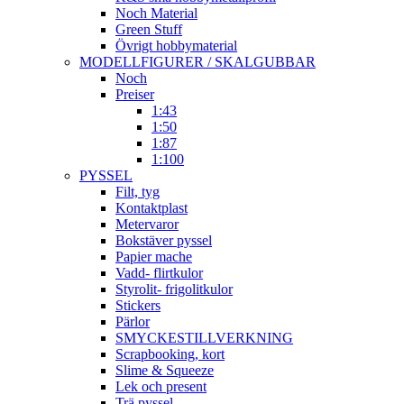
Noch Material
Green Stuff
Övrigt hobbymaterial
MODELLFIGURER / SKALGUBBAR
Noch
Preiser
1:43
1:50
1:87
1:100
PYSSEL
Filt, tyg
Kontaktplast
Metervaror
Bokstäver pyssel
Papier mache
Vadd- flirtkulor
Styrolit- frigolitkulor
Stickers
Pärlor
SMYCKESTILLVERKNING
Scrapbooking, kort
Slime & Squeeze
Lek och present
Trä pyssel