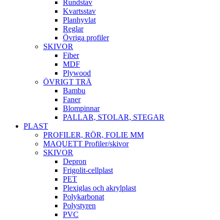
Rundstav
Kvartsstav
Planhyvlat
Reglar
Övriga profiler
SKIVOR
Fiber
MDF
Plywood
ÖVRIGT TRÄ
Bambu
Faner
Blompinnar
PALLAR, STOLAR, STEGAR
PLAST
PROFILER, RÖR, FOLIE MM
MAQUETT Profiler/skivor
SKIVOR
Depron
Frigolit-cellplast
PET
Plexiglas och akrylplast
Polykarbonat
Polystyren
PVC