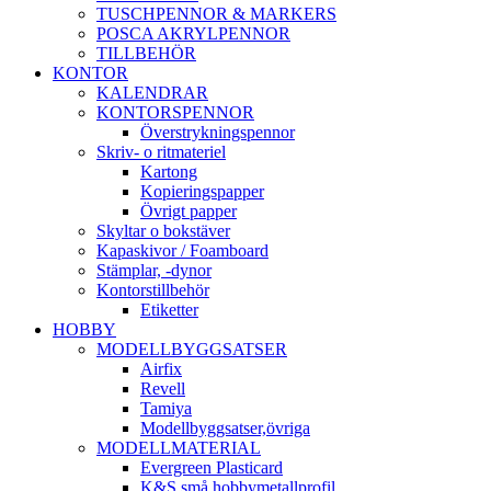
TUSCHPENNOR & MARKERS
POSCA AKRYLPENNOR
TILLBEHÖR
KONTOR
KALENDRAR
KONTORSPENNOR
Överstrykningspennor
Skriv- o ritmateriel
Kartong
Kopieringspapper
Övrigt papper
Skyltar o bokstäver
Kapaskivor / Foamboard
Stämplar, -dynor
Kontorstillbehör
Etiketter
HOBBY
MODELLBYGGSATSER
Airfix
Revell
Tamiya
Modellbyggsatser,övriga
MODELLMATERIAL
Evergreen Plasticard
K&S små hobbymetallprofil