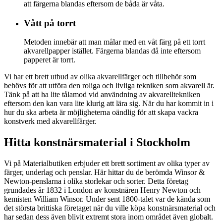
att färgerna blandas eftersom de båda är våta.
Vått på torrt
Metoden innebär att man målar med en våt färg på ett torrt
akvarellpapper istället. Färgerna blandas då inte eftersom
papperet är torrt.
Vi har ett brett utbud av olika akvarellfärger och tillbehör som
behövs för att utföra den roliga och livliga tekniken som akvarell är.
Tänk på att ha lite tålamod vid användning av akvarelltekniken
eftersom den kan vara lite klurig att lära sig. När du har kommit in i
hur du ska arbeta är möjligheterna oändlig för att skapa vackra
konstverk med akvarellfärger.
Hitta konstnärsmaterial i Stockholm
Vi på Materialbutiken erbjuder ett brett sortiment av olika typer av
färger, underlag och penslar. Här hittar du de berömda Winsor &
Newton-penslarna i olika storlekar och sorter. Detta företag
grundades år 1832 i London av konstnären Henry Newton och
kemisten William Winsor. Under sent 1800-talet var de kända som
det största brittiska företaget när du ville köpa konstnärsmaterial och
har sedan dess även blivit extremt stora inom området även globalt.