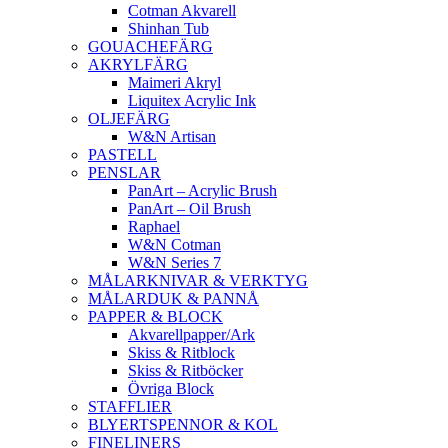
Cotman Akvarell
Shinhan Tub
GOUACHEFÄRG
AKRYLFÄRG
Maimeri Akryl
Liquitex Acrylic Ink
OLJEFÄRG
W&N Artisan
PASTELL
PENSLAR
PanArt – Acrylic Brush
PanArt – Oil Brush
Raphael
W&N Cotman
W&N Series 7
MÅLARKNIVAR & VERKTYG
MÅLARDUK & PANNÅ
PAPPER & BLOCK
Akvarellpapper/Ark
Skiss & Ritblock
Skiss & Ritböcker
Övriga Block
STAFFLIER
BLYERTSPENNOR & KOL
FINELINERS