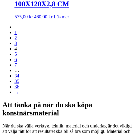
100X120X2,8 CM
575,00
kr
460,00
kr
Läs mer
←
1
2
3
4
5
6
7
…
34
35
36
→
Att tänka på när du ska köpa
konstnärsmaterial
När du ska välja verktyg, teknik, material och underlag är det viktigt
att välja rätt för att resultatet ska bli så bra som möjligt. Material och