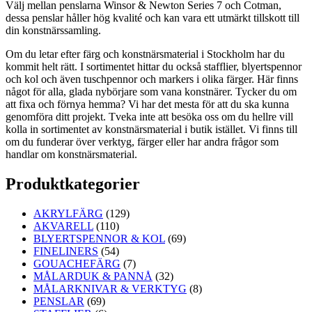
Välj mellan penslarna Winsor & Newton Series 7 och Cotman,
dessa penslar håller hög kvalité och kan vara ett utmärkt tillskott till
din konstnärssamling.
Om du letar efter färg och konstnärsmaterial i Stockholm har du
kommit helt rätt. I sortimentet hittar du också stafflier, blyertspennor
och kol och även tuschpennor och markers i olika färger. Här finns
något för alla, glada nybörjare som vana konstnärer. Tycker du om
att fixa och förnya hemma? Vi har det mesta för att du ska kunna
genomföra ditt projekt. Tveka inte att besöka oss om du hellre vill
kolla in sortimentet av konstnärsmaterial i butik istället. Vi finns till
om du funderar över verktyg, färger eller har andra frågor som
handlar om konstnärsmaterial.
Produktkategorier
AKRYLFÄRG
(129)
AKVARELL
(110)
BLYERTSPENNOR & KOL
(69)
FINELINERS
(54)
GOUACHEFÄRG
(7)
MÅLARDUK & PANNÅ
(32)
MÅLARKNIVAR & VERKTYG
(8)
PENSLAR
(69)