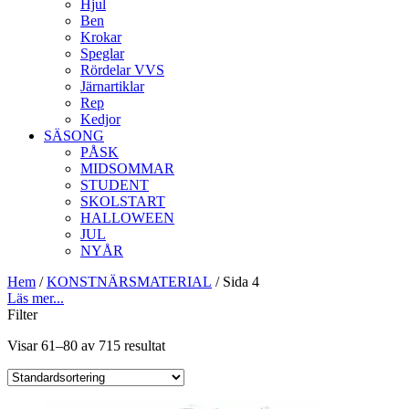
Hjul
Ben
Krokar
Speglar
Rördelar VVS
Järnartiklar
Rep
Kedjor
SÄSONG
PÅSK
MIDSOMMAR
STUDENT
SKOLSTART
HALLOWEEN
JUL
NYÅR
Hem
/
KONSTNÄRSMATERIAL
/ Sida 4
Läs mer...
Filter
Visar 61–80 av 715 resultat