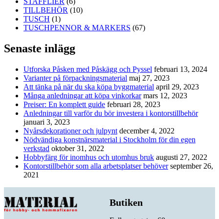
STAFFLIER
(6)
TILLBEHÖR
(10)
TUSCH
(1)
TUSCHPENNOR & MARKERS
(67)
Senaste inlägg
Utforska Påsken med Påskägg och Pyssel
februari 13, 2024
Varianter på förpackningsmaterial
maj 27, 2023
Att tänka på när du ska köpa byggmaterial
april 29, 2023
Många anledningar att köpa vinkorkar
mars 12, 2023
Preiser: En komplett guide
februari 28, 2023
Anledningar till varför du bör investera i kontorstillbehör
januari 3, 2023
Nyårsdekorationer och julpynt
december 4, 2022
Nödvändiga konstnärsmaterial i Stockholm för din egen
verkstad
oktober 31, 2022
Hobbyfärg för inomhus och utomhus bruk
augusti 27, 2022
Kontorstillbehör som alla arbetsplatser behöver
september 26,
2021
Butiken