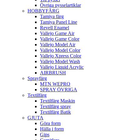
Övriga pysselartiklar
HOBBYFÄRG
Tamiya färg
Tamiya Panel Line
Revell Enamel
Vallejo Game Air
Vallejo Game Color
Vallejo Model Air
Vallejo Model Color
Vallejo Xpress Color
Vallejo Model Wash
Vallejo Liquid Acrylic
AIRBRUSH
Sprayfärg
MTN WEPRO
SPRAY ÖVRIGA
Textilfärg
Textilfärg Maskin
Textilfärg spray
Textilfärg Batik
GJUTA
Göra form
Hälla i form
Gips