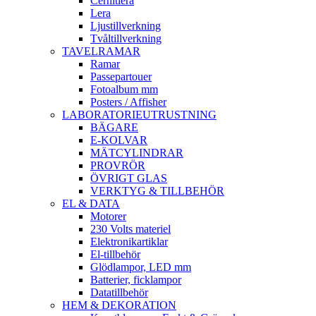
Cernitlera
Lera
Ljustillverkning
Tvåltillverkning
TAVELRAMAR
Ramar
Passepartouer
Fotoalbum mm
Posters / Affisher
LABORATORIEUTRUSTNING
BÄGARE
E-KOLVAR
MÄTCYLINDRAR
PROVRÖR
ÖVRIGT GLAS
VERKTYG & TILLBEHÖR
EL & DATA
Motorer
230 Volts materiel
Elektronikartiklar
El-tillbehör
Glödlampor, LED mm
Batterier, ficklampor
Datatillbehör
HEM & DEKORATION