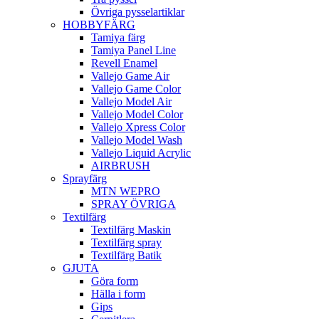
Övriga pysselartiklar
HOBBYFÄRG
Tamiya färg
Tamiya Panel Line
Revell Enamel
Vallejo Game Air
Vallejo Game Color
Vallejo Model Air
Vallejo Model Color
Vallejo Xpress Color
Vallejo Model Wash
Vallejo Liquid Acrylic
AIRBRUSH
Sprayfärg
MTN WEPRO
SPRAY ÖVRIGA
Textilfärg
Textilfärg Maskin
Textilfärg spray
Textilfärg Batik
GJUTA
Göra form
Hälla i form
Gips