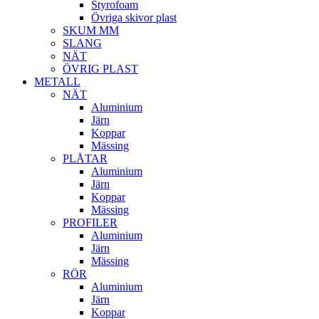
Styrofoam
Övriga skivor plast
SKUM MM
SLANG
NÄT
ÖVRIG PLAST
METALL
NÄT
Aluminium
Järn
Koppar
Mässing
PLÅTAR
Aluminium
Järn
Koppar
Mässing
PROFILER
Aluminium
Järn
Mässing
RÖR
Aluminium
Järn
Koppar