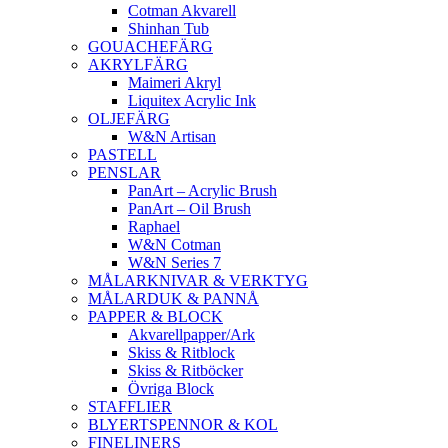
Cotman Akvarell
Shinhan Tub
GOUACHEFÄRG
AKRYLFÄRG
Maimeri Akryl
Liquitex Acrylic Ink
OLJEFÄRG
W&N Artisan
PASTELL
PENSLAR
PanArt – Acrylic Brush
PanArt – Oil Brush
Raphael
W&N Cotman
W&N Series 7
MÅLARKNIVAR & VERKTYG
MÅLARDUK & PANNÅ
PAPPER & BLOCK
Akvarellpapper/Ark
Skiss & Ritblock
Skiss & Ritböcker
Övriga Block
STAFFLIER
BLYERTSPENNOR & KOL
FINELINERS