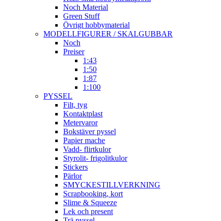
Noch Material
Green Stuff
Övrigt hobbymaterial
MODELLFIGURER / SKALGUBBAR
Noch
Preiser
1:43
1:50
1:87
1:100
PYSSEL
Filt, tyg
Kontaktplast
Metervaror
Bokstäver pyssel
Papier mache
Vadd- flirtkulor
Styrolit- frigolitkulor
Stickers
Pärlor
SMYCKESTILLVERKNING
Scrapbooking, kort
Slime & Squeeze
Lek och present
Trä pyssel