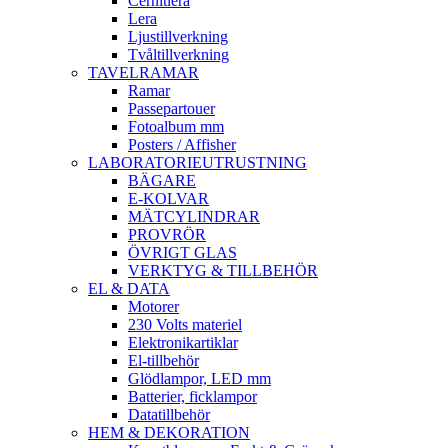
Cernitlera
Lera
Ljustillverkning
Tvåltillverkning
TAVELRAMAR
Ramar
Passepartouer
Fotoalbum mm
Posters / Affisher
LABORATORIEUTRUSTNING
BÄGARE
E-KOLVAR
MÄTCYLINDRAR
PROVRÖR
ÖVRIGT GLAS
VERKTYG & TILLBEHÖR
EL & DATA
Motorer
230 Volts materiel
Elektronikartiklar
El-tillbehör
Glödlampor, LED mm
Batterier, ficklampor
Datatillbehör
HEM & DEKORATION