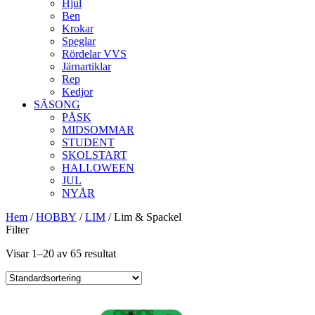
Hjul
Ben
Krokar
Speglar
Rördelar VVS
Järnartiklar
Rep
Kedjor
SÄSONG
PÅSK
MIDSOMMAR
STUDENT
SKOLSTART
HALLOWEEN
JUL
NYÅR
Hem
/
HOBBY
/
LIM
/ Lim & Spackel
Filter
Visar 1–20 av 65 resultat