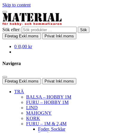
Skip to content
Sök efter:
Sök
Företag
Exkl.moms
Privat
Inkl.moms
0
|
0,00 kr
Navigera
Företag
Exkl.moms
Privat
Inkl.moms
TRÄ
BALSA – HOBBY 1M
FURU – HOBBY 1M
LIND
MAHOGNY
KORK
FURU – 1M & 2,4M
Foder, Socklar