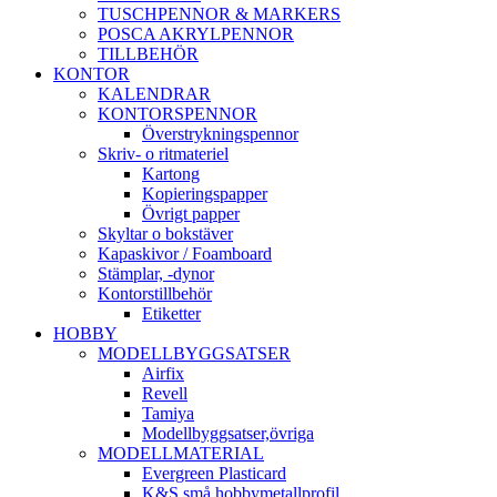
TUSCHPENNOR & MARKERS
POSCA AKRYLPENNOR
TILLBEHÖR
KONTOR
KALENDRAR
KONTORSPENNOR
Överstrykningspennor
Skriv- o ritmateriel
Kartong
Kopieringspapper
Övrigt papper
Skyltar o bokstäver
Kapaskivor / Foamboard
Stämplar, -dynor
Kontorstillbehör
Etiketter
HOBBY
MODELLBYGGSATSER
Airfix
Revell
Tamiya
Modellbyggsatser,övriga
MODELLMATERIAL
Evergreen Plasticard
K&S små hobbymetallprofil