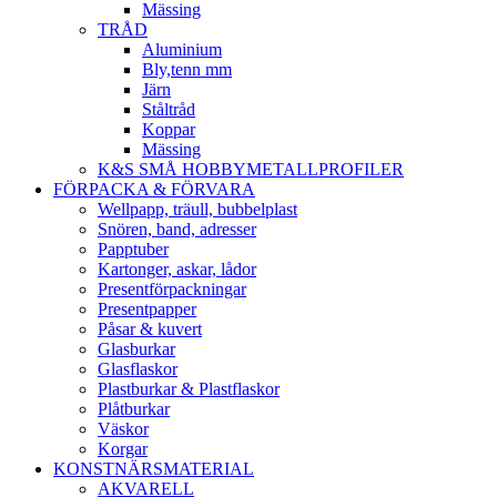
Mässing
TRÅD
Aluminium
Bly,tenn mm
Järn
Ståltråd
Koppar
Mässing
K&S SMÅ HOBBYMETALLPROFILER
FÖRPACKA & FÖRVARA
Wellpapp, träull, bubbelplast
Snören, band, adresser
Papptuber
Kartonger, askar, lådor
Presentförpackningar
Presentpapper
Påsar & kuvert
Glasburkar
Glasflaskor
Plastburkar & Plastflaskor
Plåtburkar
Väskor
Korgar
KONSTNÄRSMATERIAL
AKVARELL