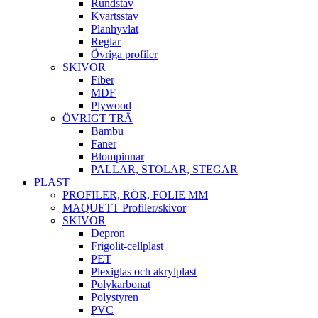
Rundstav
Kvartsstav
Planhyvlat
Reglar
Övriga profiler
SKIVOR
Fiber
MDF
Plywood
ÖVRIGT TRÄ
Bambu
Faner
Blompinnar
PALLAR, STOLAR, STEGAR
PLAST
PROFILER, RÖR, FOLIE MM
MAQUETT Profiler/skivor
SKIVOR
Depron
Frigolit-cellplast
PET
Plexiglas och akrylplast
Polykarbonat
Polystyren
PVC