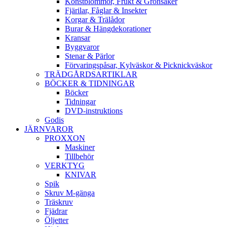
Konstblommor, Frukt & Grönsaker
Fjärilar, Fåglar & Insekter
Korgar & Trälådor
Burar & Hängdekorationer
Kransar
Byggvaror
Stenar & Pärlor
Förvaringspåsar, Kylväskor & Picknickväskor
TRÄDGÅRDSARTIKLAR
BÖCKER & TIDNINGAR
Böcker
Tidningar
DVD-instruktions
Godis
JÄRNVAROR
PROXXON
Maskiner
Tillbehör
VERKTYG
KNIVAR
Spik
Skruv M-gänga
Träskruv
Fjädrar
Öljetter