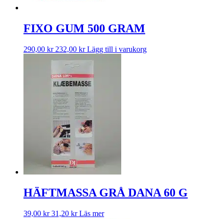
FIXO GUM 500 GRAM
290,00
kr
232,00
kr
Lägg till i varukorg
HÄFTMASSA GRÅ DANA 60 G
39,00
kr
31,20
kr
Läs mer