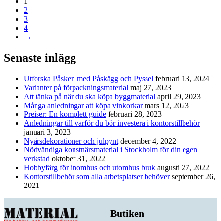
1
2
3
4
→
Senaste inlägg
Utforska Påsken med Påskägg och Pyssel
februari 13, 2024
Varianter på förpackningsmaterial
maj 27, 2023
Att tänka på när du ska köpa byggmaterial
april 29, 2023
Många anledningar att köpa vinkorkar
mars 12, 2023
Preiser: En komplett guide
februari 28, 2023
Anledningar till varför du bör investera i kontorstillbehör
januari 3, 2023
Nyårsdekorationer och julpynt
december 4, 2022
Nödvändiga konstnärsmaterial i Stockholm för din egen
verkstad
oktober 31, 2022
Hobbyfärg för inomhus och utomhus bruk
augusti 27, 2022
Kontorstillbehör som alla arbetsplatser behöver
september 26,
2021
Butiken