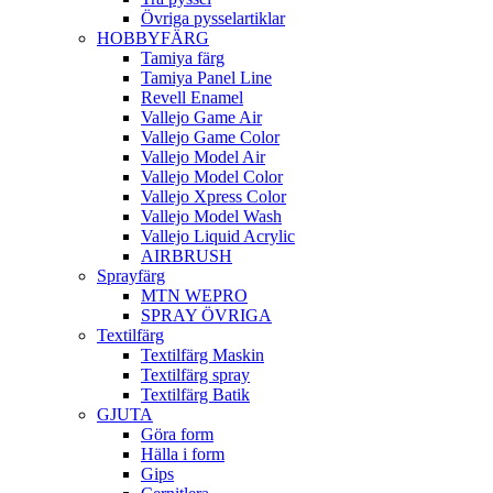
Övriga pysselartiklar
HOBBYFÄRG
Tamiya färg
Tamiya Panel Line
Revell Enamel
Vallejo Game Air
Vallejo Game Color
Vallejo Model Air
Vallejo Model Color
Vallejo Xpress Color
Vallejo Model Wash
Vallejo Liquid Acrylic
AIRBRUSH
Sprayfärg
MTN WEPRO
SPRAY ÖVRIGA
Textilfärg
Textilfärg Maskin
Textilfärg spray
Textilfärg Batik
GJUTA
Göra form
Hälla i form
Gips