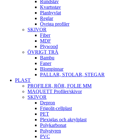
Rundstav
Kvartsstav
Planhyvlat
Reglar
Övriga profiler
SKIVOR
Fiber
MDF
Plywood
ÖVRIGT TRÄ
Bambu
Faner
Blompinnar
PALLAR, STOLAR, STEGAR
PLAST
PROFILER, RÖR, FOLIE MM
MAQUETT Profiler/skivor
SKIVOR
Depron
Frigolit-cellplast
PET
Plexiglas och akrylplast
Polykarbonat
Polystyren
PVC