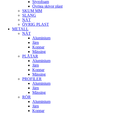
Styrofoam
Övriga skivor plast
SKUM MM
SLANG
NÄT
ÖVRIG PLAST
METALL
NÄT
Aluminium
Järn
Koppar
Mässing
PLÅTAR
Aluminium
Järn
Koppar
Mässing
PROFILER
Aluminium
Järn
Mässing
RÖR
Aluminium
Järn
Koppar