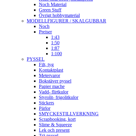
Noch Material
Green Stuff
Övrigt hobbymaterial
MODELLFIGURER / SKALGUBBAR
Noch
Preiser
1:43
1:50
1:87
1:100
PYSSEL
Filt, tyg
Kontaktplast
Metervaror
Bokstäver pyssel
Papier mache
Vadd- flirtkulor
Styrolit- frigolitkulor
Stickers
Pärlor
SMYCKESTILLVERKNING
Scrapbooking, kort
Slime & Squeeze
Lek och present
Trä pyssel