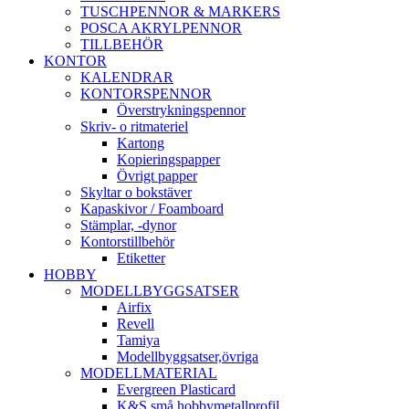
TUSCHPENNOR & MARKERS
POSCA AKRYLPENNOR
TILLBEHÖR
KONTOR
KALENDRAR
KONTORSPENNOR
Överstrykningspennor
Skriv- o ritmateriel
Kartong
Kopieringspapper
Övrigt papper
Skyltar o bokstäver
Kapaskivor / Foamboard
Stämplar, -dynor
Kontorstillbehör
Etiketter
HOBBY
MODELLBYGGSATSER
Airfix
Revell
Tamiya
Modellbyggsatser,övriga
MODELLMATERIAL
Evergreen Plasticard
K&S små hobbymetallprofil