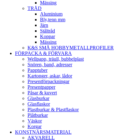
Mässing
TRÅD
Aluminium
Bly,tenn mm
Järn
Ståltråd
Koppar
Mässing
K&S SMÅ HOBBYMETALLPROFILER
FÖRPACKA & FÖRVARA
Wellpapp, träull, bubbelplast
Snören, band, adresser
Papptuber
Kartonger, askar, lådor
Presentförpackningar
Presentpapper
Påsar & kuvert
Glasburkar
Glasflaskor
Plastburkar & Plastflaskor
Plåtburkar
Väskor
Korgar
KONSTNÄRSMATERIAL
AKVARELL