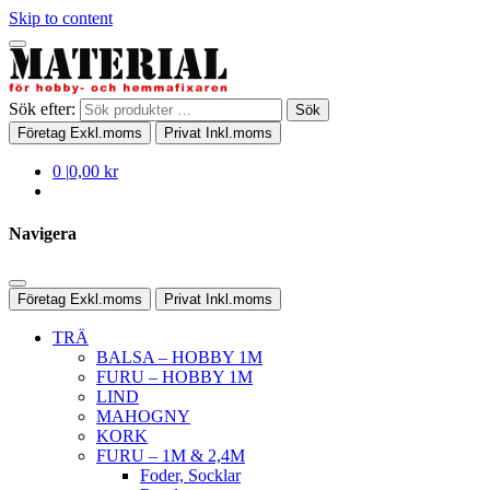
Skip to content
Sök efter:
Sök
Företag
Exkl.moms
Privat
Inkl.moms
0
|
0,00 kr
Navigera
Företag
Exkl.moms
Privat
Inkl.moms
TRÄ
BALSA – HOBBY 1M
FURU – HOBBY 1M
LIND
MAHOGNY
KORK
FURU – 1M & 2,4M
Foder, Socklar