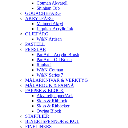
Cotman Akvarell
Shinhan Tub
GOUACHEFÄRG
AKRYLFÄRG
Maimeri Akryl
Liquitex Acrylic Ink
OLJEFÄRG
W&N Artisan
PASTELL
PENSLAR
PanArt – Acrylic Brush
PanArt – Oil Brush
Raphael
W&N Cotman
W&N Series 7
MÅLARKNIVAR & VERKTYG
MÅLARDUK & PANNÅ
PAPPER & BLOCK
Akvarellpapper/Ark
Skiss & Ritblock
Skiss & Ritböcker
Övriga Block
STAFFLIER
BLYERTSPENNOR & KOL
FINELINERS