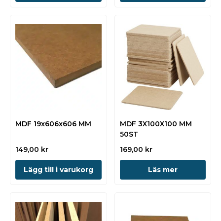
MDF 19x606x606 MM
MDF 3X100X100 MM
50ST
149,00
kr
169,00
kr
Lägg till i varukorg
Läs mer