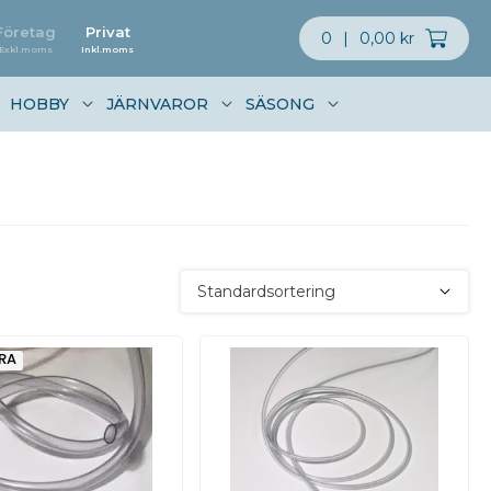
Företag
Privat
0
|
0,00 kr
Exkl.moms
Inkl.moms
HOBBY
JÄRNVAROR
SÄSONG
RA