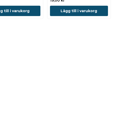
19,00
kr
g till i varukorg
Lägg till i varukorg