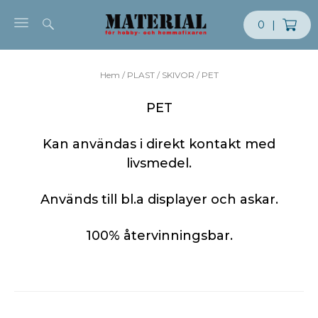
Skip to content
0
|
Hem
/
PLAST
/
SKIVOR
/ PET
PET
Kan användas i direkt kontakt med
livsmedel.
Används till bl.a displayer och askar.
100% återvinningsbar.